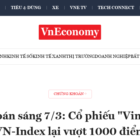
TIÊU & DÙNG
XE
VNE TV
TECH CONNECT
ÍNH
KINH TẾ SỐ
KINH TẾ XANH
THỊ TRƯỜNG
DOANH NGHIỆP
BẤT
CHỨNG KHOÁN
án sáng 7/3: Cổ phiếu "Vin
N-Index lại vượt 1000 đi