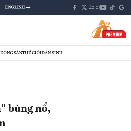
ENGLISH ++
 ĐỘNG SẢN
THẾ GIỚI
DÂN SINH
" bùng nổ,
ểm