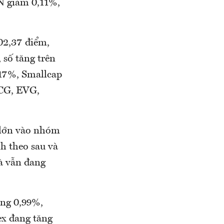
N giảm 0,11%,
002,37 điểm,
số tăng trên
,17%, Smallcap
QCG, EVG,
 lớn vào nhóm
h theo sau và
à vẫn đang
ng 0,99%,
x đang tăng