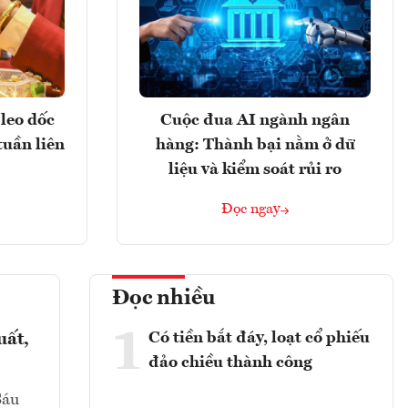
leo dốc
Cuộc đua AI ngành ngân
tuần liên
hàng: Thành bại nằm ở dữ
liệu và kiểm soát rủi ro
Đọc ngay
Đọc nhiều
1
Có tiền bắt đáy, loạt cổ phiếu
uất,
đảo chiều thành công
Sáu