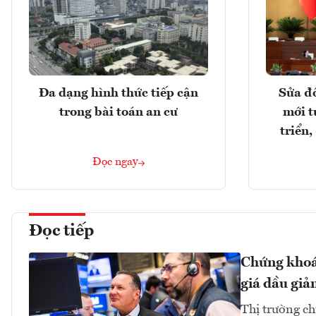
Đa dạng hình thức tiếp cận
Sửa đổ
trong bài toán an cư
mới t
triển
Đọc ngay
Đọc tiếp
Chứng khoán
giá dầu giả
Thị trường ch