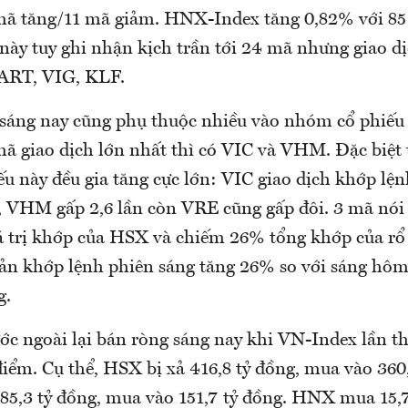
mã tăng/11 mã giảm. HNX-Index tăng 0,82% với 85
này tuy ghi nhận kịch trần tới 24 mã nhưng giao d
 ART, VIG, KLF.
áng nay cũng phụ thuộc nhiều vào nhóm cổ phiếu 
mã giao dịch lớn nhất thì có VIC và VHM. Đặc biệ
ếu này đều gia tăng cực lớn: VIC giao dịch khớp lện
 VHM gấp 2,6 lần còn VRE cũng gấp đôi. 3 mã nói
á trị khớp của HSX và chiếm 26% tổng khớp của r
ản khớp lệnh phiên sáng tăng 26% so với sáng hôm
g.
ớc ngoài lại bán ròng sáng nay khi VN-Index lần th
iểm. Cụ thể, HSX bị xả 416,8 tỷ đồng, mua vào 360,
85,3 tỷ đồng, mua vào 151,7 tỷ đồng. HNX mua 15,7 