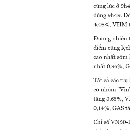
cùng lúc ở 9h
đúng 9h49. Đó
4,08%, VHM t
Đương nhiên th
điểm cũng lệc
cao nhất sớm 
nhất 0,96%, G
Tất cả các trụ
có nhóm "Vin"
tăng 3,65%, 
0,14%, GAS tă
Chỉ số VN30-I