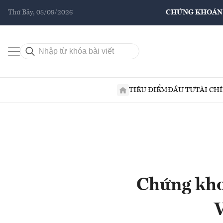
Thứ Bảy, 08/08/2026
CHỨNG KHOÁN
TIÊU ĐIỂM
ĐẦU TƯ
TÀI CH
Chứng kho
V