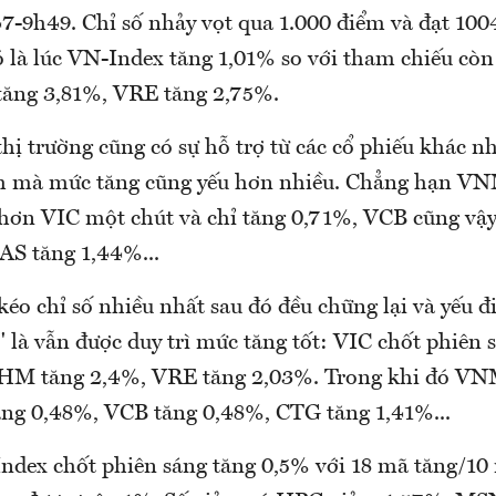
47-9h49. Chỉ số nhảy vọt qua 1.000 điểm và đạt 100
 là lúc VN-Index tăng 1,01% so với tham chiếu còn
ăng 3,81%, VRE tăng 2,75%.
ị trường cũng có sự hỗ trợ từ các cổ phiếu khác nh
h mà mức tăng cũng yếu hơn nhiều. Chẳng hạn VN
hơn VIC một chút và chỉ tăng 0,71%, VCB cũng vậy
AS tăng 1,44%...
 kéo chỉ số nhiều nhất sau đó đều chững lại và yếu đ
 là vẫn được duy trì mức tăng tốt: VIC chốt phiên 
VHM tăng 2,4%, VRE tăng 2,03%. Trong khi đó VNM
ng 0,48%, VCB tăng 0,48%, CTG tăng 1,41%...
ndex chốt phiên sáng tăng 0,5% với 18 mã tăng/10