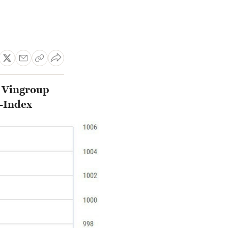
m Vingroup
N-Index