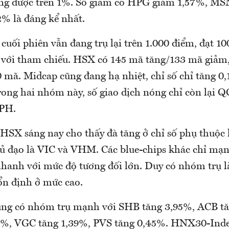
ăng được trên 1%. Số giảm có HPG giảm 1,57%, MS
% là đáng kể nhất.
uối phiên vẫn đang trụ lại trên 1.000 điểm, đạt 1
 với tham chiếu. HSX có 145 mã tăng/133 mã giảm, 
0 mã. Midcap cũng đang hạ nhiệt, chỉ số chỉ tăng 0
rong hai nhóm này, số giao dịch nóng chỉ còn lại 
PH.
 HSX sáng nay cho thấy đà tăng ở chỉ số phụ thuộc
ủ đạo là VIC và VHM. Các blue-chips khác chỉ mạn
nhanh với mức độ tương đối lớn. Duy có nhóm trụ l
ổn định ở mức cao.
ũng có nhóm trụ mạnh với SHB tăng 3,95%, ACB tă
1%, VGC tăng 1,39%, PVS tăng 0,45%. HNX30-Inde