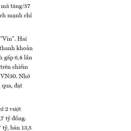
 mã tăng/57
ịch mạnh chỉ
"Vin". Hai
t thanh khoản
h gấp 6,4 lần
 trên chiếm
ổ VN30. Nhờ
 qua, đạt
ứ 2 vượt
7 tỷ đồng.
tỷ, bán 13,5