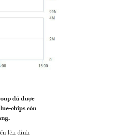
group đã được
lue-chips còn
ăng.
ến lên đỉnh