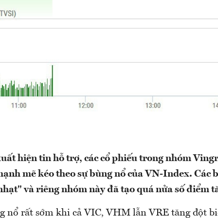
xuất hiện tin hỗ trợ, các cổ phiếu trong nhóm Vin
mạnh mẽ kéo theo sự bùng nổ của VN-Index. Các b
"nhạt" và riêng nhóm này đã tạo quá nửa số điểm t
 nổ rất sớm khi cả VIC, VHM lẫn VRE tăng đột bi