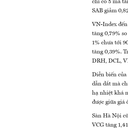
chỉ có 5 mã t
SAB giảm 0,82
VN-Index đến c
tăng 0,79% so
1% chưa tới 9
tăng 0,39%. T
DRH, DCL, V
Diễn biến của
dẫn dắt mà ch
hạ nhiệt khá 
được giữa giá 
Sàn Hà Nội c
VCG tăng 1,4