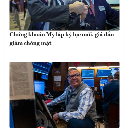
Chứng khoán Mỹ lập kỷ lục mới, giá dầu
giảm chóng mặt