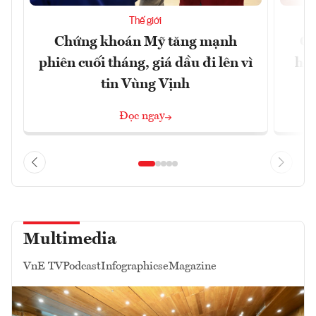
Thế giới
Chứng khoán Mỹ tăng mạnh
Ch
phiên cuối tháng, giá dầu đi lên vì
hoà
tin Vùng Vịnh
Đọc ngay
Multimedia
VnE TV
Podcast
Infographics
eMagazine