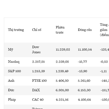
Tăng 
Phiên
Thị trường
Chỉ số
Đóng cửa
giảm
trước
(điểm
Dow
Mỹ
11.229,02
11.100,54
-128,
Jones
Nasdaq
2.257,85
2.239,08
-18,77
-0,83
S&P 500
1.253,39
1.239,49
-13,90
-1,11
Anh
FTSE 100
5.406,80
5.261,60
-145,
Đức
DAX
6.305,00
6.153,30
-151,
Pháp
CAC 40
4.231,56
4.100,64
-130,