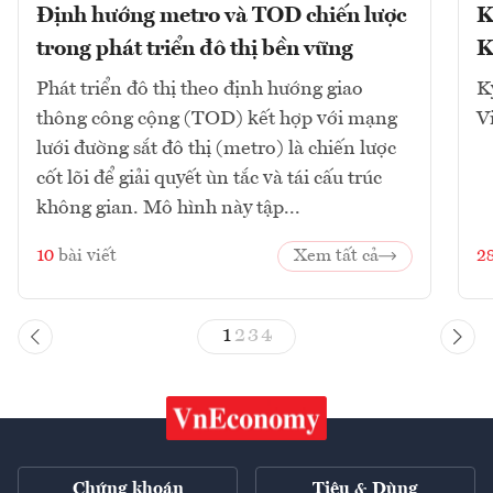
Định hướng metro và TOD chiến lược
K
trong phát triển đô thị bền vững
K
Phát triển đô thị theo định hướng giao
K
thông công cộng (TOD) kết hợp với mạng
V
lưới đường sắt đô thị (metro) là chiến lược
cốt lõi để giải quyết ùn tắc và tái cấu trúc
không gian. Mô hình này tập...
10
bài viết
Xem tất cả
2
1
2
3
4
Chứng khoán
Tiêu & Dùng