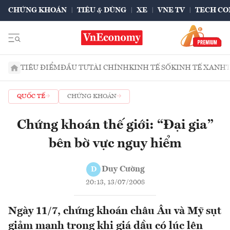
CHỨNG KHOÁN
TIÊU & DÙNG
XE
VNE TV
TECH CO
TIÊU ĐIỂM
ĐẦU TƯ
TÀI CHÍNH
KINH TẾ SỐ
KINH TẾ XANH
QUỐC TẾ
CHỨNG KHOÁN
Chứng khoán thế giới: “Đại gia”
bên bờ vực nguy hiểm
Duy Cường
D
20:13, 13/07/2008
Ngày 11/7, chứng khoán châu Âu và Mỹ sụt
giảm mạnh trong khi giá dầu có lúc lên