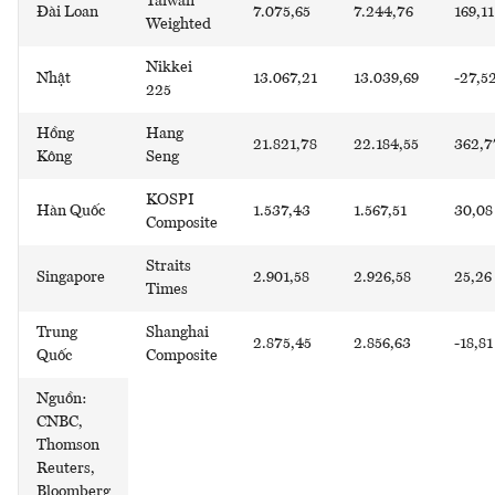
Taiwan
Đài Loan
7.075,65
7.244,76
169,11
Weighted
Nikkei
Nhật
13.067,21
13.039,69
-27,5
225
Hồng
Hang
21.821,78
22.184,55
362,7
Kông
Seng
KOSPI
Hàn Quốc
1.537,43
1.567,51
30,08
Composite
Straits
Singapore
2.901,58
2.926,58
25,26
Times
Trung
Shanghai
2.875,45
2.856,63
-18,81
Quốc
Composite
Nguồn:
CNBC,
Thomson
Reuters,
Bloomberg