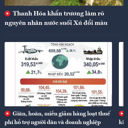
Thanh Hóa khẩn trương làm rõ
nguyên nhân nước suối Xú đổi màu
Giãn, hoãn, miễn giảm hàng loạt thuế
phí hỗ trợ người dân và doanh nghiệp
kin