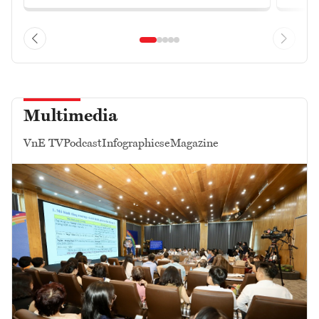
Multimedia
VnE TV
Podcast
Infographics
eMagazine