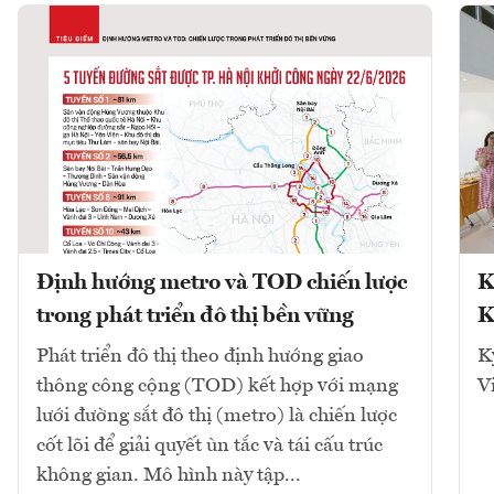
Định hướng metro và TOD chiến lược
K
trong phát triển đô thị bền vững
K
Phát triển đô thị theo định hướng giao
K
thông công cộng (TOD) kết hợp với mạng
V
lưới đường sắt đô thị (metro) là chiến lược
cốt lõi để giải quyết ùn tắc và tái cấu trúc
không gian. Mô hình này tập...