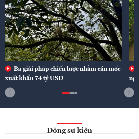
Ba giải pháp chiến lược nhằm cán mốc
xuất khẩu 74 tỷ USD
ngu
Dòng sự kiện