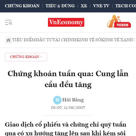
CHỨNG KHOÁN
TIÊU & DÙNG
XE
VNE TV
TECH CO
TIÊU ĐIỂM
ĐẦU TƯ
TÀI CHÍNH
KINH TẾ SỐ
KINH TẾ XANH
CHỨNG KHOÁN
Chứng khoán tuần qua: Cung lẫn
cầu đều tăng
Hải Bằng
H
08:07, 11/06/2007
Giao dịch cổ phiếu và chứng chỉ quỹ tuần
qua có xu hướng tăng lên sau khi kém sôi