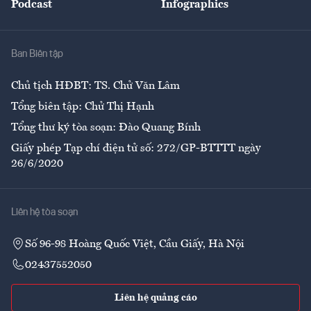
Podcast
Infographics
Giải trí
Y tế
Nhà
Ban Biên tập
Ẩm thực
Chủ tịch HĐBT: TS. Chử Văn Lâm
Tổng biên tập: Chử Thị Hạnh
Tổng thư ký tòa soạn: Đào Quang Bính
Giấy phép Tạp chí điện tử số: 272/GP-BTTTT ngày
26/6/2020
Liên hệ tòa soạn
Số 96-98 Hoàng Quốc Việt, Cầu Giấy, Hà Nội
02437552050
Liên hệ quảng cáo