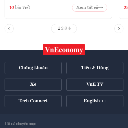
10
bài viết
Xem tất cả
2
1
2
3
4
Chứng khoán
Tiêu & Dùng
Xe
VnE TV
Tech Connect
English ++
Tất cả chuyên mục