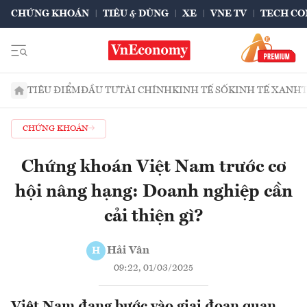
CHỨNG KHOÁN
TIÊU & DÙNG
XE
VNE TV
TECH CO
TIÊU ĐIỂM
ĐẦU TƯ
TÀI CHÍNH
KINH TẾ SỐ
KINH TẾ XANH
CHỨNG KHOÁN
Chứng khoán Việt Nam trước cơ
hội nâng hạng: Doanh nghiệp cần
cải thiện gì?
Hải Vân
H
09:22, 01/03/2025
Việt Nam đang bước vào giai đoạn quan