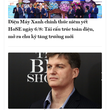
Điện Máy Xanh chính thức niêm yết
HoSE ngày 6/8: Tái cấu trúc toàn diện,
mở ra chu kỳ tăng trưởng mới