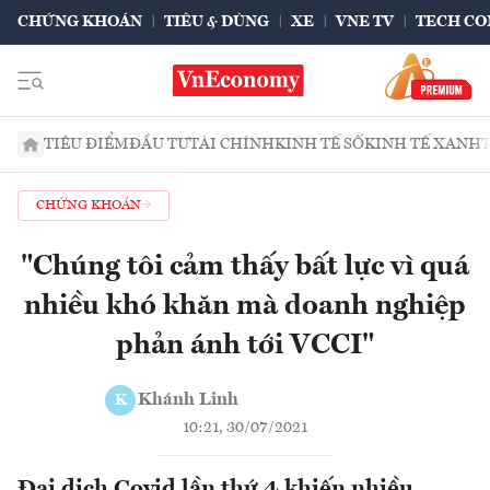
CHỨNG KHOÁN
TIÊU & DÙNG
XE
VNE TV
TECH CO
TIÊU ĐIỂM
ĐẦU TƯ
TÀI CHÍNH
KINH TẾ SỐ
KINH TẾ XANH
CHỨNG KHOÁN
"Chúng tôi cảm thấy bất lực vì quá
nhiều khó khăn mà doanh nghiệp
phản ánh tới VCCI"
Khánh Linh
K
10:21, 30/07/2021
Đại dịch Covid lần thứ 4 khiến nhiều