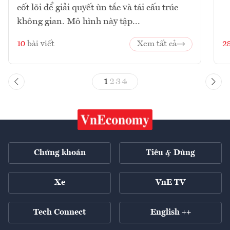
cốt lõi để giải quyết ùn tắc và tái cấu trúc
không gian. Mô hình này tập...
10
bài viết
Xem tất cả
2
1
2
3
4
Chứng khoán
Tiêu & Dùng
Xe
VnE TV
Tech Connect
English ++