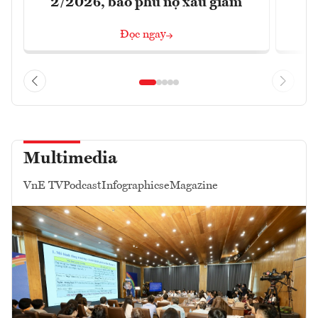
2/2026, bao phủ nợ xấu giảm
Đọc ngay
Multimedia
VnE TV
Podcast
Infographics
eMagazine