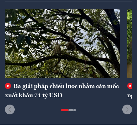
Ba giải pháp chiến lược nhằm cán mốc
xuất khẩu 74 tỷ USD
ngu