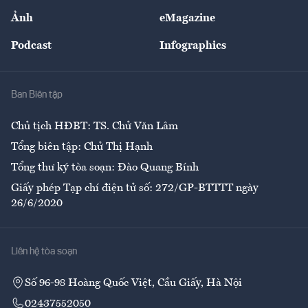
Sự kiện
Nhân lực
Ảnh
eMagazine
Đẹp +
An sinh
Podcast
Infographics
Giải trí
Y tế
Nhà
Ban Biên tập
Ẩm thực
Chủ tịch HĐBT: TS. Chử Văn Lâm
Tổng biên tập: Chử Thị Hạnh
Tổng thư ký tòa soạn: Đào Quang Bính
Giấy phép Tạp chí điện tử số: 272/GP-BTTTT ngày
26/6/2020
Liên hệ tòa soạn
Số 96-98 Hoàng Quốc Việt, Cầu Giấy, Hà Nội
02437552050