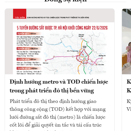
Định hướng metro và TOD chiến lược
K
trong phát triển đô thị bền vững
K
Phát triển đô thị theo định hướng giao
K
thông công cộng (TOD) kết hợp với mạng
V
lưới đường sắt đô thị (metro) là chiến lược
cốt lõi để giải quyết ùn tắc và tái cấu trúc