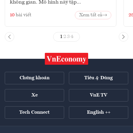
không gian. Mô hình này tập...
10
bài viết
Xem tất cả
2
1
2
3
4
Chứng khoán
Tiêu & Dùng
Xe
VnE TV
Tech Connect
English ++