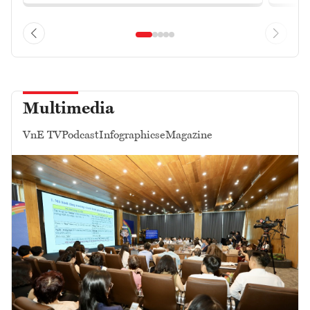
Multimedia
VnE TV
Podcast
Infographics
eMagazine