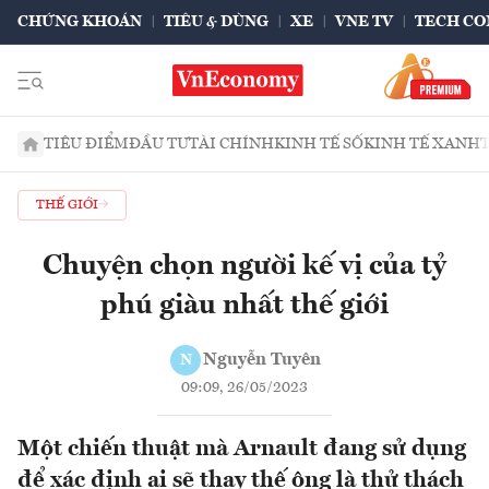
CHỨNG KHOÁN
TIÊU & DÙNG
XE
VNE TV
TECH CO
TIÊU ĐIỂM
ĐẦU TƯ
TÀI CHÍNH
KINH TẾ SỐ
KINH TẾ XANH
THẾ GIỚI
Chuyện chọn người kế vị của tỷ
phú giàu nhất thế giới
Nguyễn Tuyên
N
09:09, 26/05/2023
Một chiến thuật mà Arnault đang sử dụng
để xác định ai sẽ thay thế ông là thử thách