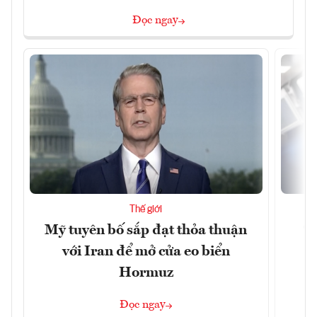
Đọc ngay
Thế giới
Mỹ tuyên bố sắp đạt thỏa thuận
“
với Iran để mở cửa eo biển
g
Hormuz
Đọc ngay