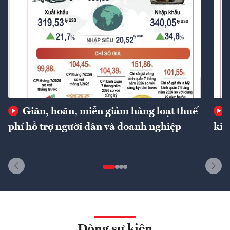
Giãn, hoãn, miễn giảm hàng loạt thuế
phí hỗ trợ người dân và doanh nghiệp
kin
Dòng sự kiện