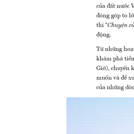
của đất nước V
đóng góp to lớ
thi “
Chuyện c
động.
Từ những hoạt
khám phá tiềm
Giờ), chuyến 
muốn và đề xu
của những dòn