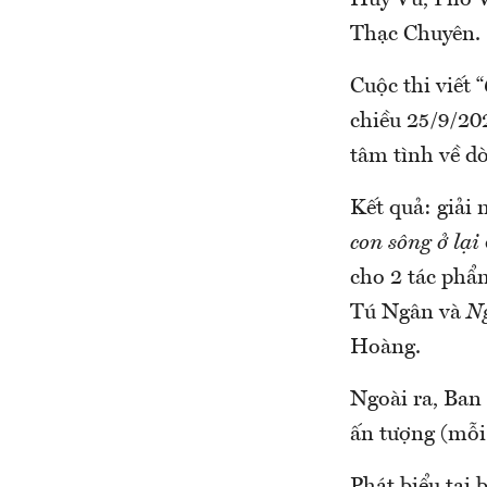
Huy Vũ, Phó V
Thạc Chuyên.
Cuộc thi viết “
chiều 25/9/202
tâm tình về dò
Kết quả: giải 
con sông ở lại
cho 2 tác phẩ
Tú Ngân và
N
Hoàng.
Ngoài ra, Ban t
ấn tượng (mỗi 