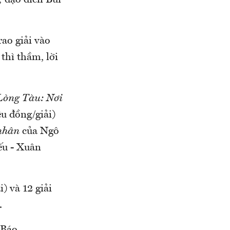
 đạo diễn Bùi
rao giải vào
thì thầm, lời
Lòng Tàu:
Nơi
ệu đồng/giải)
 nhân
của Ngô
ếu - Xuân
i) và 12 giải
.