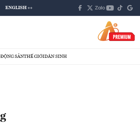
ENGLISH ++
 ĐỘNG SẢN
THẾ GIỚI
DÂN SINH
ng