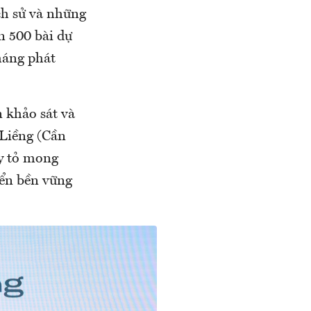
ch sử và những
n 500 bài dự
tháng phát
 khảo sát và
 Liềng (Cần
ày tỏ mong
iển bền vững