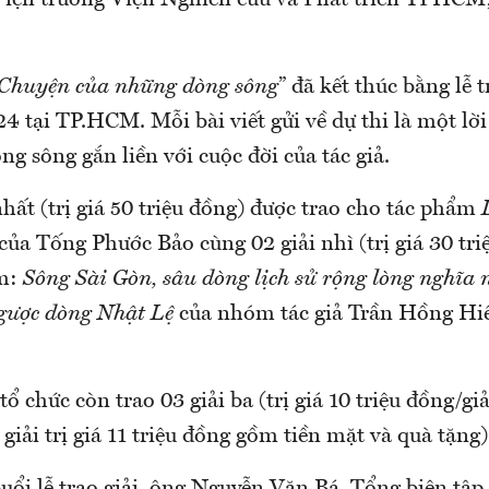
iện trưởng Viện Nghiên cứu và Phát triển TPHCM;
Chuyện của những dòng sông
” đã kết thúc bằng lễ t
4 tại TP.HCM. Mỗi bài viết gửi về dự thi là một lời 
ng sông gắn liền với cuộc đời của tác giả.
nhất (trị giá 50 triệu đồng) được trao cho tác phẩm
của Tống Phước Bảo cùng 02 giải nhì (trị giá 30 tri
m:
Sông Sài Gòn, sâu dòng lịch sử rộng lòng nghĩa
gược dòng Nhật Lệ
của nhóm tác giả Trần Hồng Hi
ổ chức còn trao 03 giải ba (trị giá 10 triệu đồng/giả
giải trị giá 11 triệu đồng gồm tiền mặt và quà tặng)