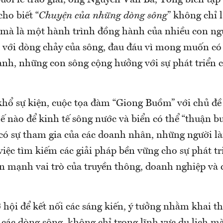
buổi lễ trao giải, ông Nguyễn Văn Bá, Tổng biên tập
ho biết “
Chuyện của những dòng sông
” không chỉ l
 mà là một hành trình đồng hành của nhiều con ng
ết với dòng chảy của sông, đau đáu vì mong muốn c
lành, những con sông cộng hưởng với sự phát triển 
hổ sự kiện, cuộc tọa đàm “Giong Buồm” với chủ đề
ế nào để kinh tế sông nước và biển có thể “thuận b
có sự tham gia của các doanh nhân, những người l
việc tìm kiếm các giải pháp bền vững cho sự phát tr
n mạnh vai trò của truyền thông, doanh nghiệp và c
 hội để kết nối các sáng kiến, ý tưởng nhằm khai t