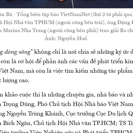
 Bá - Tổng biên tập báo VietNamNet (thứ 2 từ phải qua)
ch Hội Nhà văn TPHCM (ngoài cùng bên trái), ông Đặng 
Marina Nha Trang (ngoài cùng bên phải) trao giải Ba ch
Ảnh: Nguyễn Huế.
g dòng sông
” không chỉ là nơi chia sẻ những ký ức 
òn là cơ hội để phản ánh các vấn đề phát triển kin
 Việt Nam, mà còn là việc tìm kiếm những tác phẩm
 lượng cao.
 khảo cuộc thi là những chuyên gia, nhà báo và nh
 Trọng Dũng, Phó Chủ tịch Hội Nhà báo Việt Nam
g Nguyễn Trùng Khánh, Cục trưởng Cục Du lịch Qu
h Bích Ngân, Chủ tịch Hội Nhà văn TP.HCM; TS 