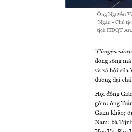
Ông Nguyễn Văn
Ngân - Chủ tị
tịch HĐQT Ana 
“
Chuyện nhữn
dòng sông mà c
và xã hội của
đương đại chất
Hội đồng Giám
gồm: ông Trần
Giám khảo; ôn
Nam; bà Trịn