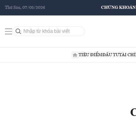
Thứ Sáu, 07/08/2026
CHỨNG KHOÁN
TIÊU ĐIỂM
ĐẦU TƯ
TÀI CH
C