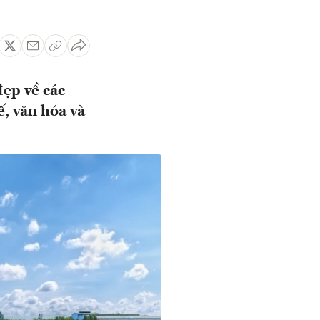
đẹp về các
ế, văn hóa và