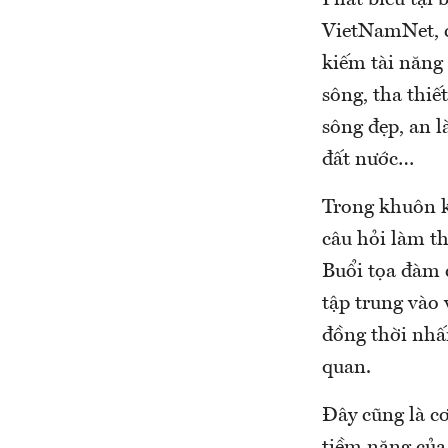
Phát biểu tại 
VietNamNet, c
kiếm tài năng
sông, tha thi
sông đẹp, an 
đất nước…
Trong khuôn k
câu hỏi làm th
Buổi tọa đàm 
tập trung vào 
đồng thời nhấ
quan.
Đây cũng là cơ