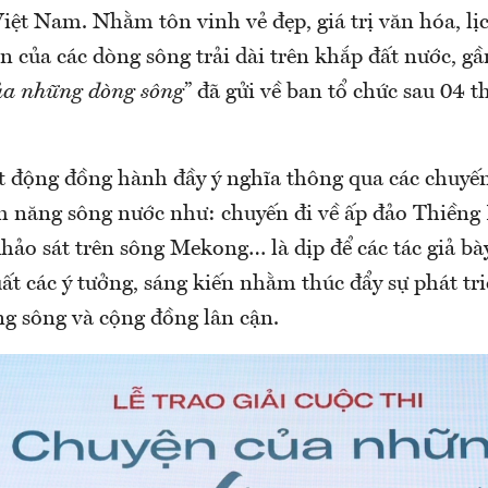
iệt Nam. Nhằm tôn vinh vẻ đẹp, giá trị văn hóa, lị
n của các dòng sông trải dài trên khắp đất nước, gầ
ủa những dòng sông
” đã gửi về ban tổ chức sau 04 
 động đồng hành đầy ý nghĩa thông qua các chuyến
 năng sông nước như: chuyến đi về ấp đảo Thiềng
khảo sát trên sông Mekong… là dịp để các tác giả b
ất các ý tưởng, sáng kiến nhằm thúc đẩy sự phát tr
g sông và cộng đồng lân cận.