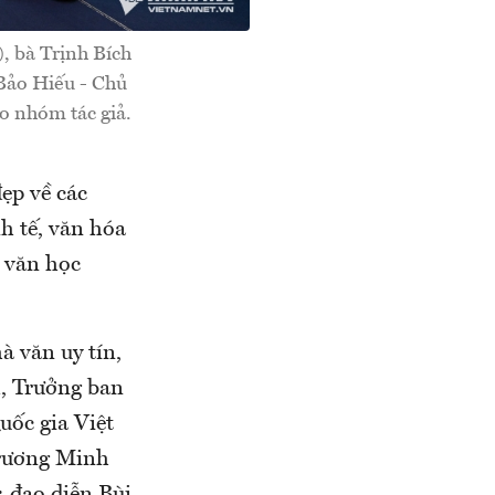
, bà Trịnh Bích
Bảo Hiếu - Chủ
o nhóm tác giả.
đẹp về các
h tế, văn hóa
 văn học
à văn uy tín,
, Trưởng ban
ốc gia Việt
Trương Minh