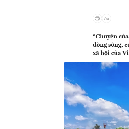
“Chuyện của 
dòng sông, c
xã hội của 