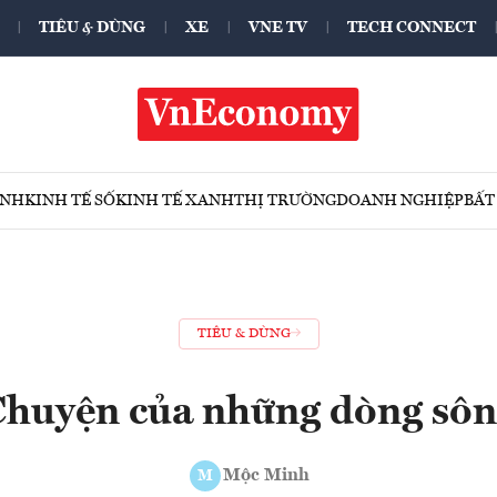
TIÊU & DÙNG
XE
VNE TV
TECH CONNECT
ÍNH
KINH TẾ SỐ
KINH TẾ XANH
THỊ TRƯỜNG
DOANH NGHIỆP
BẤT
TIÊU & DÙNG
huyện của những dòng sô
Mộc Minh
M