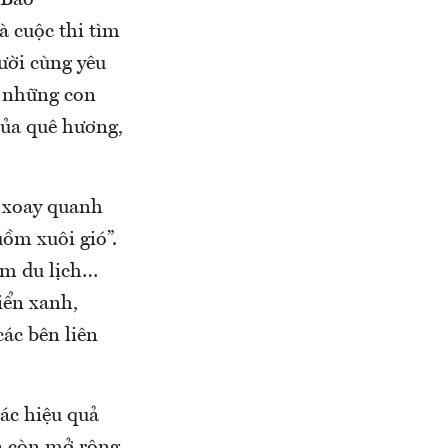
 Báo
à cuộc thi tìm
ười cùng yêu
ó những con
của quê hương,
 xoay quanh
uồm xuôi gió”.
àm du lịch…
iển xanh,
ác bên liên
hác hiệu quả