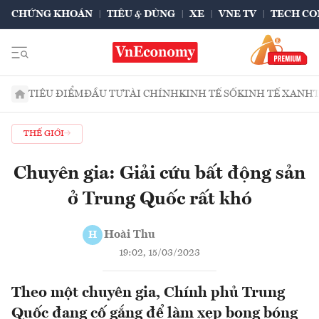
CHỨNG KHOÁN
TIÊU & DÙNG
XE
VNE TV
TECH CO
TIÊU ĐIỂM
ĐẦU TƯ
TÀI CHÍNH
KINH TẾ SỐ
KINH TẾ XANH
THẾ GIỚI
Chuyên gia: Giải cứu bất động sản
ở Trung Quốc rất khó
Hoài Thu
H
19:02, 15/03/2023
Theo một chuyên gia, Chính phủ Trung
Quốc đang cố gắng để làm xẹp bong bóng