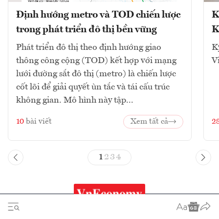
Định hướng metro và TOD chiến lược
K
trong phát triển đô thị bền vững
K
Phát triển đô thị theo định hướng giao
K
thông công cộng (TOD) kết hợp với mạng
V
lưới đường sắt đô thị (metro) là chiến lược
cốt lõi để giải quyết ùn tắc và tái cấu trúc
không gian. Mô hình này tập...
10
bài viết
Xem tất cả
2
1
2
3
4