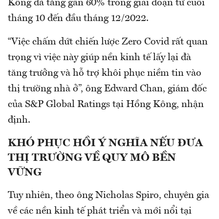
Kông đã tăng gần 60% trong giai đoạn từ cuối
tháng 10 đến đầu tháng 12/2022.
“Việc chấm dứt chiến lược Zero Covid rất quan
trọng vì việc này giúp nền kinh tế lấy lại đà
tăng trưởng và hỗ trợ khôi phục niềm tin vào
thị trường nhà ở”, ông Edward Chan, giám đốc
của S&P Global Ratings tại Hồng Kông, nhận
định.
KHÓ PHỤC HỒI Ý NGHĨA NẾU ĐƯA
THỊ TRƯỜNG VỀ QUY MÔ BỀN
VỮNG
Tuy nhiên, theo ông Nicholas Spiro, chuyên gia
về các nền kinh tế phát triển và mới nổi tại