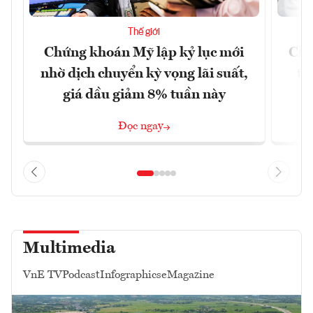
Thế giới
Chứng khoán Mỹ lập kỷ lục mới
Chí
nhờ dịch chuyển kỳ vọng lãi suất,
tr
giá dầu giảm 8% tuần này
Đọc ngay
Multimedia
VnE TV
Podcast
Infographics
eMagazine