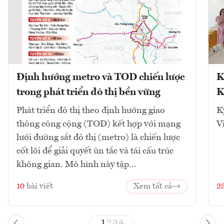
Định hướng metro và TOD chiến lược
K
trong phát triển đô thị bền vững
K
Phát triển đô thị theo định hướng giao
K
thông công cộng (TOD) kết hợp với mạng
V
lưới đường sắt đô thị (metro) là chiến lược
cốt lõi để giải quyết ùn tắc và tái cấu trúc
không gian. Mô hình này tập...
10
bài viết
Xem tất cả
2
1
2
3
4