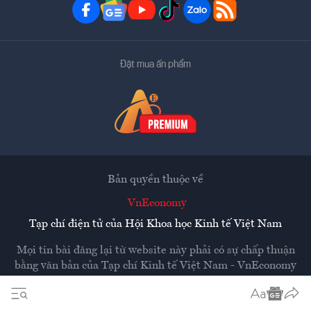
Đặt mua ấn phẩm
Bản quyền thuộc về
VnEconomy
Tạp chí điện tử của Hội Khoa học Kinh tế Việt Nam
Mọi tin bài đăng lại từ website này phải có sự chấp thuận
bằng văn bản của
Tạp chí Kinh tế Việt Nam - VnEconomy
Các trang liên kết ra ngoài sẽ được mở ra ở cửa sổ mới.
VnEconomy không chịu trách nhiệm nội dung các trang