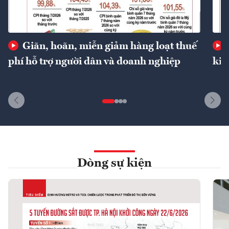
Giãn, hoãn, miễn giảm hàng loạt thuế
phí hỗ trợ người dân và doanh nghiệp
kin
Dòng sự kiện