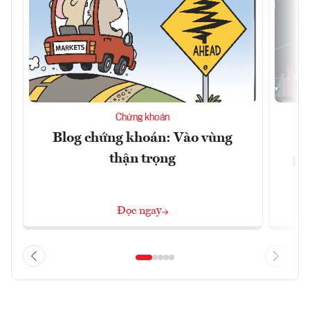
Chứng khoán
Blog chứng khoán: Vào vùng
V
thận trọng
ph
Đọc ngay