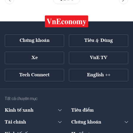
Chứng khoán
Tiêu & Dùng
Xe
VnE TV
Tech Connect
English ++
Tất cả chuyên mục
Kinh tế xanh
Tiêu điểm
Chuyển động xanh
Tài chính
Chứng khoán
Pháp lý
Ngân hàng
Doanh nghiệp niêm yết