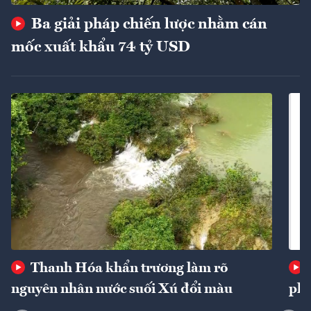
Ba giải pháp chiến lược nhằm cán
mốc xuất khẩu 74 tỷ USD
Thanh Hóa khẩn trương làm rõ
nguyên nhân nước suối Xú đổi màu
phí