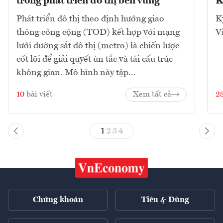
trong phát triển đô thị bền vững
K
Phát triển đô thị theo định hướng giao
K
thông công cộng (TOD) kết hợp với mạng
V
lưới đường sắt đô thị (metro) là chiến lược
cốt lõi để giải quyết ùn tắc và tái cấu trúc
không gian. Mô hình này tập...
10
bài viết
Xem tất cả
2
1
2
3
4
Chứng khoán
Tiêu & Dùng