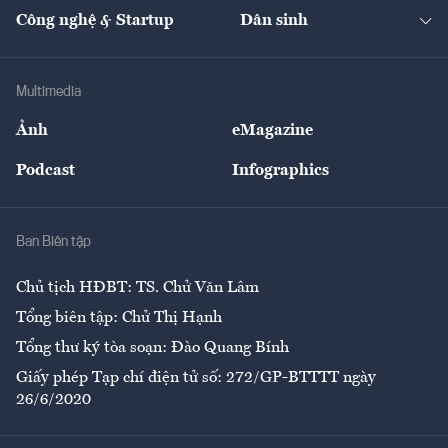
Tạp chí kinh tế Việt Nam
eMagazine
Nhà đầu tư
Du lịch
Công nghệ & Startup
Dân sinh
Tư vấn
Nông sản
Doanh nhân
Tư vấn Tiêu & Dùng
Infographics
Hạ tầng
Sức khỏe
Khung pháp lý
Doanh nghiệp
Địa phương
Thị trường
Bảo hiểm
Multimedia
Sự kiện
Nhân lực
Ảnh
eMagazine
Đẹp +
An sinh
Podcast
Infographics
Giải trí
Y tế
Nhà
Ban Biên tập
Ẩm thực
Chủ tịch HĐBT: TS. Chử Văn Lâm
Tổng biên tập: Chử Thị Hạnh
Tổng thư ký tòa soạn: Đào Quang Bính
Giấy phép Tạp chí điện tử số: 272/GP-BTTTT ngày
26/6/2020