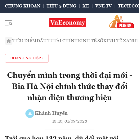
CHỨNG KHOÁN
TIÊU & DÙNG
XE
VNE TV
TECH CO
TIÊU ĐIỂM
ĐẦU TƯ
TÀI CHÍNH
KINH TẾ SỐ
KINH TẾ XANH
DOANH NGHIỆP
Chuyển mình trong thời đại mới -
Bia Hà Nội chính thức thay đổi
nhận diện thương hiệu
Khánh Huyền
K
13:10, 01/09/2023
Trải qua hơn 132 năm, dù đối mặt với