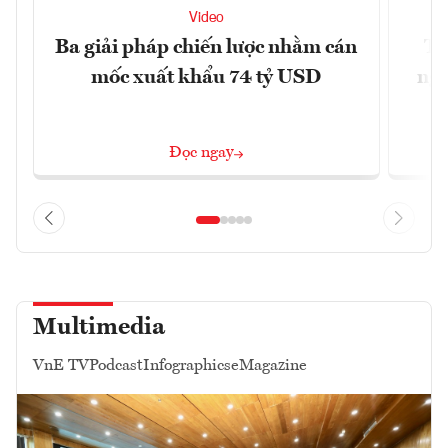
Video
Ba giải pháp chiến lược nhằm cán
Th
mốc xuất khẩu 74 tỷ USD
ngh
Đọc ngay
Multimedia
VnE TV
Podcast
Infographics
eMagazine