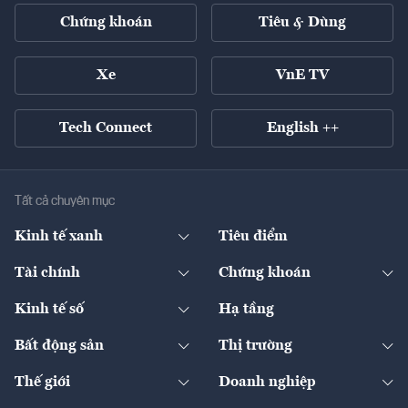
Chứng khoán
Tiêu & Dùng
Xe
VnE TV
Tech Connect
English ++
Tất cả chuyên mục
Kinh tế xanh
Tiêu điểm
Chuyển động xanh
Tài chính
Chứng khoán
Pháp lý
Ngân hàng
Doanh nghiệp niêm yết
Kinh tế số
Hạ tầng
Thương hiệu xanh
Thị trường vốn
Thị trường
Sản phẩm - Thị trường
Bất động sản
Thị trường
Diễn đàn
Thuế
Đầu tư
Tài sản số
Chính sách
Xuất nhập khẩu
Thế giới
Doanh nghiệp
Bảo hiểm
Quốc tế
Dịch vụ số
Thị trường
Khung pháp lý