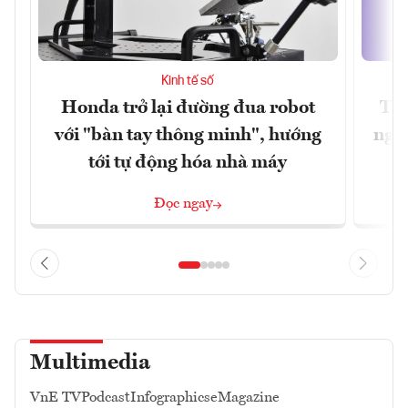
Kinh tế số
Honda trở lại đường đua robot
Thủ
với "bàn tay thông minh", hướng
nghẽ
tới tự động hóa nhà máy
Đọc ngay
Multimedia
VnE TV
Podcast
Infographics
eMagazine