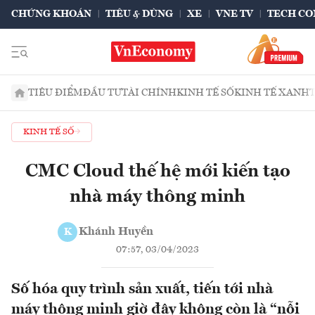
CHỨNG KHOÁN
TIÊU & DÙNG
XE
VNE TV
TECH CO
TIÊU ĐIỂM
ĐẦU TƯ
TÀI CHÍNH
KINH TẾ SỐ
KINH TẾ XANH
KINH TẾ SỐ
CMC Cloud thế hệ mới kiến tạo
nhà máy thông minh
Khánh Huyền
K
07:57, 03/04/2023
Số hóa quy trình sản xuất, tiến tới nhà
máy thông minh giờ đây không còn là “nỗi