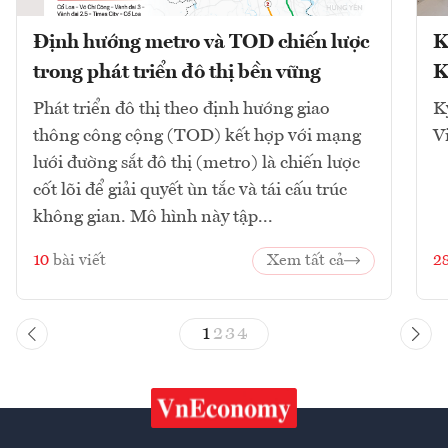
Định hướng metro và TOD chiến lược
K
trong phát triển đô thị bền vững
K
Phát triển đô thị theo định hướng giao
K
thông công cộng (TOD) kết hợp với mạng
V
lưới đường sắt đô thị (metro) là chiến lược
cốt lõi để giải quyết ùn tắc và tái cấu trúc
không gian. Mô hình này tập...
10
bài viết
Xem tất cả
2
1
2
3
4