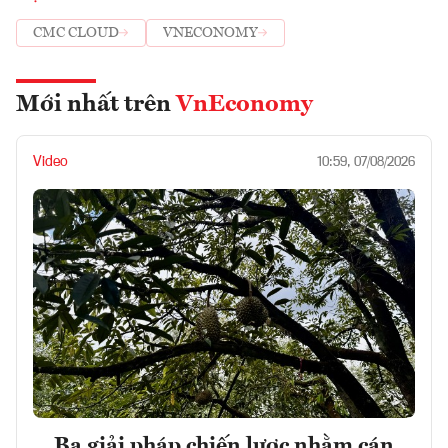
CMC CLOUD
VNECONOMY
Mới nhất trên
VnEconomy
Video
10:59, 07/08/2026
Ba giải pháp chiến lược nhằm cán