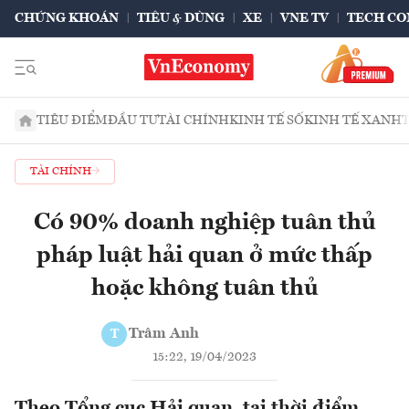
CHỨNG KHOÁN
TIÊU & DÙNG
XE
VNE TV
TECH CO
TIÊU ĐIỂM
ĐẦU TƯ
TÀI CHÍNH
KINH TẾ SỐ
KINH TẾ XANH
TÀI CHÍNH
Có 90% doanh nghiệp tuân thủ
pháp luật hải quan ở mức thấp
hoặc không tuân thủ
Trâm Anh
T
15:22, 19/04/2023
Theo Tổng cục Hải quan, tại thời điểm