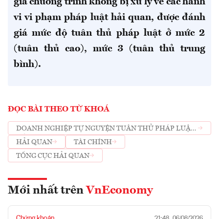
gia chương trình không bị xử lý về các hành
vi vi phạm pháp luật hải quan, được đánh
giá mức độ tuân thủ pháp luật ở mức 2
(tuân thủ cao), mức 3 (tuân thủ trung
bình).
ĐỌC BÀI THEO TỪ KHOÁ
DOANH NGHIỆP TỰ NGUYỆN TUÂN THỦ PHÁP LUẬT
HẢI QUAN
HẢI QUAN
TÀI CHÍNH
TỔNG CỤC HẢI QUAN
Mới nhất trên
VnEconomy
Chứng khoán
21:48, 06/08/2026