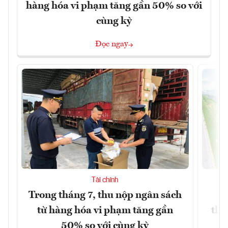
hàng hóa vi phạm tăng gần 50% so với
cùng kỳ
Đọc ngay
Tài chính
Trong tháng 7, thu nộp ngân sách
G
từ hàng hóa vi phạm tăng gần
thá
50% so với cùng kỳ