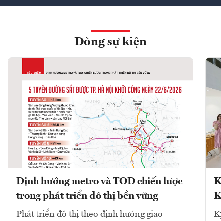
Dòng sự kiện
Định hướng metro và TOD chiến lược
K
trong phát triển đô thị bền vững
K
Phát triển đô thị theo định hướng giao
K