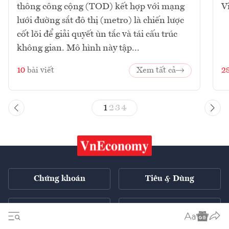
thông công cộng (TOD) kết hợp với mạng
V
lưới đường sắt đô thị (metro) là chiến lược
cốt lõi để giải quyết ùn tắc và tái cấu trúc
không gian. Mô hình này tập...
10
bài viết
Xem tất cả
2
1
2
3
4
Chứng khoán
Tiêu & Dùng
Xe
VnE TV