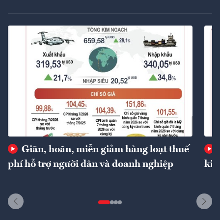
Giãn, hoãn, miễn giảm hàng loạt thuế
phí hỗ trợ người dân và doanh nghiệp
kin