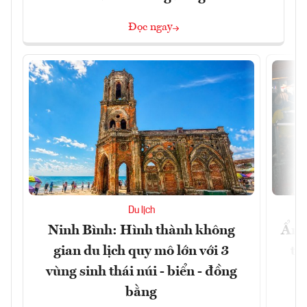
Đọc ngay
Du lịch
Ninh Bình: Hình thành không
Ẩm 
gian du lịch quy mô lớn với 3
tê
vùng sinh thái núi - biển - đồng
bằng