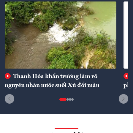
Thanh Hóa khẩn trương làm rõ
nguyên nhân nước suối Xú đổi màu
phí