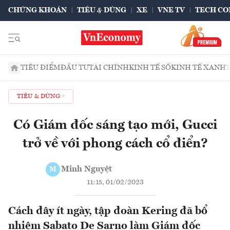
CHỨNG KHOÁN
TIÊU & DÙNG
XE
VNE TV
TECH CO
TIÊU ĐIỂM
ĐẦU TƯ
TÀI CHÍNH
KINH TẾ SỐ
KINH TẾ XANH
TIÊU & DÙNG
Có Giám đốc sáng tạo mới, Gucci
trở về với phong cách cổ điển?
Minh Nguyệt
M
11:15, 01/02/2023
Cách đây ít ngày, tập đoàn Kering đã bổ
nhiệm Sabato De Sarno làm Giám đốc