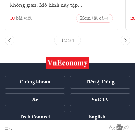
không gian. Mô hình này tập...
10
bài viết
Xem tất cả
2
1
2
3
4
Chứng khoán
Tiêu & Dùng
Xe
VnE TV
Tech Connect
English ++