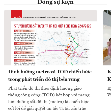
Dòng sự kiện
Định hướng metro và TOD chiến lược
K
trong phát triển đô thị bền vững
K
Phát triển đô thị theo định hướng giao
K
thông công cộng (TOD) kết hợp với mạng
V
lưới đường sắt đô thị (metro) là chiến lược
cốt lõi để giải quyết ùn tắc và tái cấu trúc