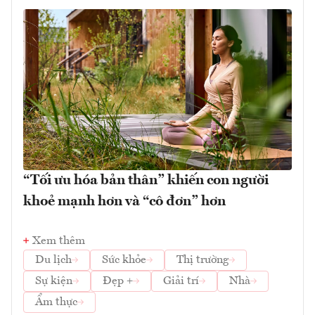
“Tối ưu hóa bản thân” khiến con người
khoẻ mạnh hơn và “cô đơn” hơn
Xem thêm
Du lịch
Sức khỏe
Thị trường
Sự kiện
Đẹp +
Giải trí
Nhà
Ẩm thực