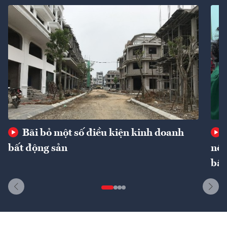
Bãi bỏ một số điều kiện kinh doanh
bất động sản
nôn
bất