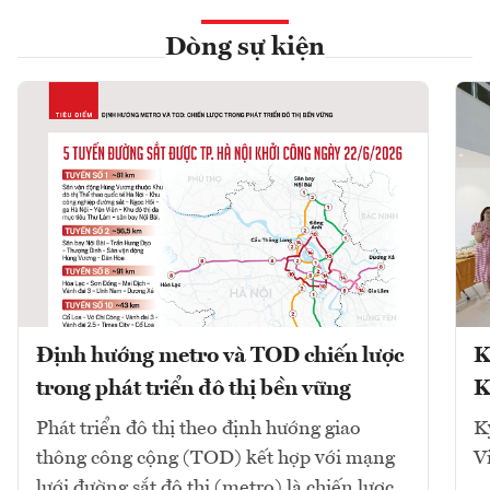
Dòng sự kiện
Định hướng metro và TOD chiến lược
K
trong phát triển đô thị bền vững
K
Phát triển đô thị theo định hướng giao
K
thông công cộng (TOD) kết hợp với mạng
V
lưới đường sắt đô thị (metro) là chiến lược