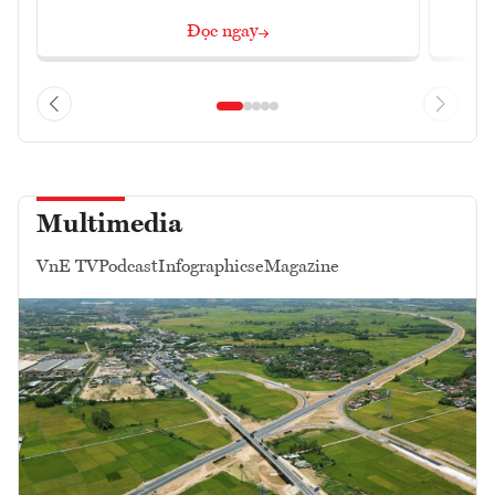
Đọc ngay
Multimedia
VnE TV
Podcast
Infographics
eMagazine