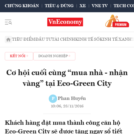
CHỨNG KHOÁN
TIÊU & DÙNG
XE
VNE TV
TECH CO
TIÊU ĐIỂM
ĐẦU TƯ
TÀI CHÍNH
KINH TẾ SỐ
KINH TẾ XANH
KẾT NỐI
DOANH NGHIỆP
Cơ hội cuối cùng “mua nhà - nhận
vàng” tại Eco-Green City
Phan Huyền
P
10:06, 28/11/2016
Khách hàng đặt mua thành công căn hộ
Eco-Green City sẽ được tặng ngay sổ tiết