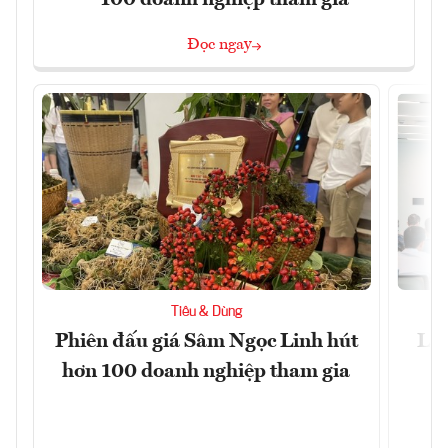
Đọc ngay
Tiêu & Dùng
Phiên đấu giá Sâm Ngọc Linh hút
Làm
hơn 100 doanh nghiệp tham gia