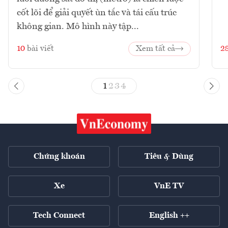
cốt lõi để giải quyết ùn tắc và tái cấu trúc
không gian. Mô hình này tập...
10
bài viết
Xem tất cả
2
1
2
3
4
Chứng khoán
Tiêu & Dùng
Xe
VnE TV
Tech Connect
English ++