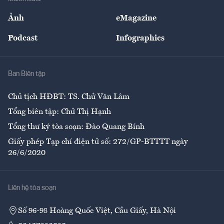
Sự kiện
Nhân lực
Ảnh
eMagazine
Đẹp +
An sinh
Podcast
Infographics
Giải trí
Y tế
Nhà
Ban Biên tập
Ẩm thực
Chủ tịch HĐBT: TS. Chử Văn Lâm
Tổng biên tập: Chử Thị Hạnh
Tổng thư ký tòa soạn: Đào Quang Bính
Giấy phép Tạp chí điện tử số: 272/GP-BTTTT ngày
26/6/2020
Liên hệ tòa soạn
Số 96-98 Hoàng Quốc Việt, Cầu Giấy, Hà Nội