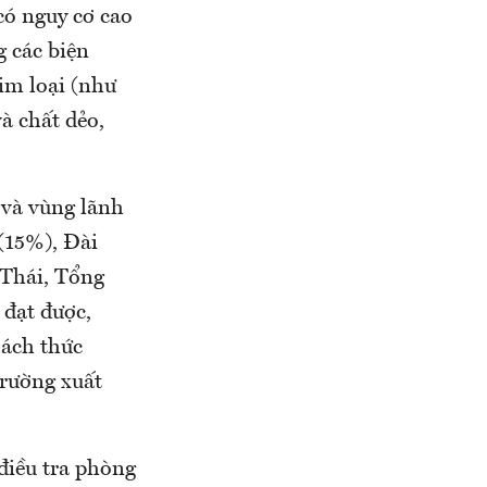
ó nguy cơ cao
g các biện
im loại (như
à chất dẻo,
 và vùng lãnh
(15%), Đài
 Thái, Tổng
 đạt được,
hách thức
trường xuất
điều tra phòng