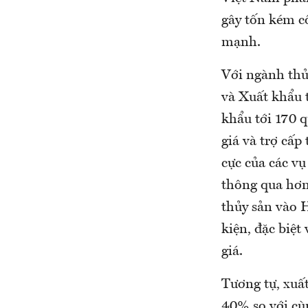
gây tốn kém c
mạnh.
Với ngành thủ
và Xuất khẩu 
khẩu tới 170 q
giá và trợ cấp
cực của các vụ
thông qua hơn
thủy sản vào 
kiện, đặc biệt
giá.
Tương tự, xuấ
40% so với cù