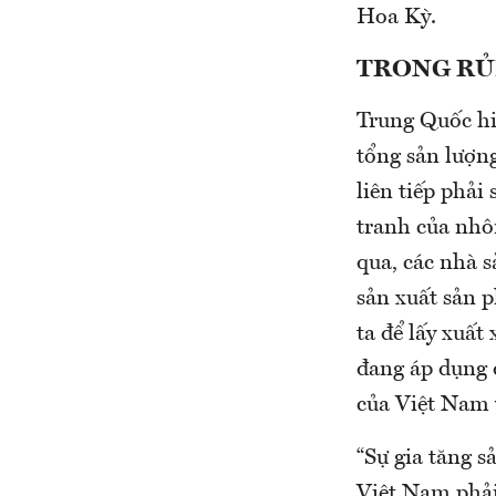
Hoa Kỳ.
TRONG RỦI
Trung Quốc hi
tổng sản lượn
liên tiếp phả
tranh của nhô
qua, các nhà 
sản xuất sản 
ta để lấy xuấ
đang áp dụng 
của Việt Nam 
“Sự gia tăng 
Việt Nam phải