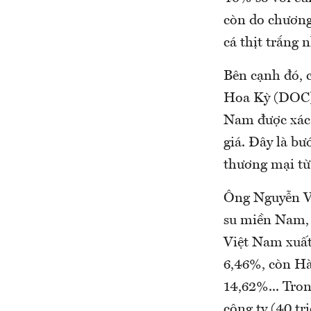
còn do chương
cá thịt trắng 
Bên cạnh đó, c
Hoa Kỳ (DOC) 
Nam được xác 
giá. Đây là bư
thương mại từ
Ông Nguyễn V
su miền Nam, c
Việt Nam xuất
6,46%, còn Hà
14,62%... Tro
công ty (40 tr