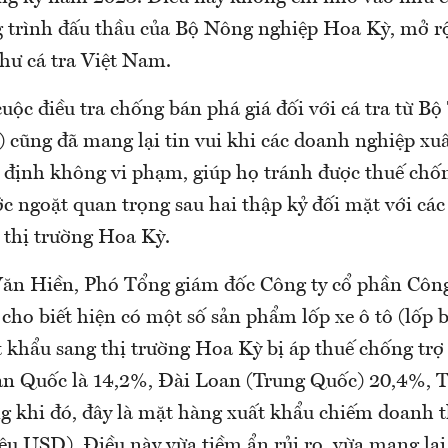
 trình đấu thầu của Bộ Nông nghiệp Hoa Kỳ, mở r
như cá tra Việt Nam.
uộc điều tra chống bán phá giá đối với cá tra từ B
cũng đã mang lại tin vui khi các doanh nghiệp xuấ
định không vi phạm, giúp họ tránh được thuế chố
ớc ngoặt quan trọng sau hai thập kỷ đối mặt với các
 thị trường Hoa Kỳ.
ăn Hiền, Phó Tổng giám đốc Công ty cổ phần Côn
ho biết hiện có một số sản phẩm lốp xe ô tô (lốp 
 khẩu sang thị trường Hoa Kỳ bị áp thuế chống trợ
n Quốc là 14,2%, Đài Loan (Trung Quốc) 20,4%, 
ng khi đó, đây là mặt hàng xuất khẩu chiếm doanh t
iệu USD). Điều này vừa tiềm ẩn rủi ro, vừa mang lại