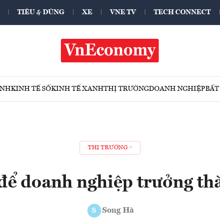
TIÊU & DÙNG
XE
VNE TV
TECH CONNECT
ÍNH
KINH TẾ SỐ
KINH TẾ XANH
THỊ TRƯỜNG
DOANH NGHIỆP
BẤT
THỊ TRƯỜNG
 để doanh nghiệp trưởng th
Song Hà
S