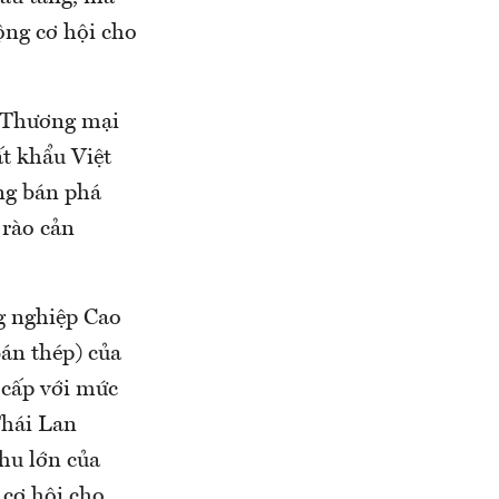
ộng cơ hội cho
ộ Thương mại
t khẩu Việt
ng bán phá
 rào cản
g nghiệp Cao
bán thép) của
 cấp với mức
Thái Lan
hu lớn của
 cơ hội cho