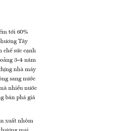
iếm tới 60%
 phương Tây
n chế sức cạnh
khoảng 3-4 năm
 dựng nhà máy
công sang nước
 mà nhiều nước
g bán phá giá
sản xuất nhôm
 thương mại,