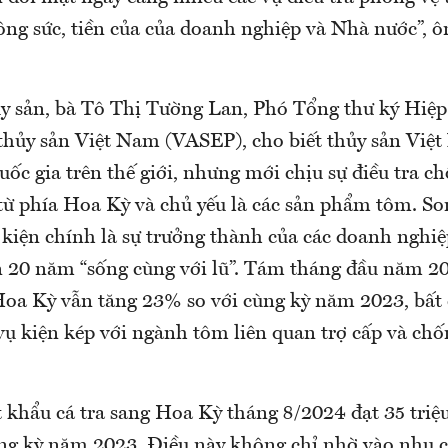
ông sức, tiền của của doanh nghiệp và Nhà nước”, 
y sản, bà Tô Thị Tường Lan, Phó Tổng thư ký Hiệp
thủy sản Việt Nam (VASEP), cho biết thủy sản Việ
uốc gia trên thế giới, nhưng mới chịu sự điều tra 
 từ phía Hoa Kỳ và chủ yếu là các sản phẩm tôm. So
 kiện chính là sự trưởng thành của các doanh nghiệ
 20 năm “sống cùng với lũ”. Tám tháng đầu năm 20
Hoa Kỳ vẫn tăng 23% so với cùng kỳ năm 2023, bất 
 vụ kiện kép với ngành tôm liên quan trợ cấp và ch
t khẩu cá tra sang Hoa Kỳ tháng 8/2024 đạt 35 triệ
ng kỳ năm 2023. Điều này không chỉ nhờ vào nhu c