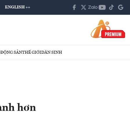
ENGLISH ++
 ĐỘNG SẢN
THẾ GIỚI
DÂN SINH
ành hơn