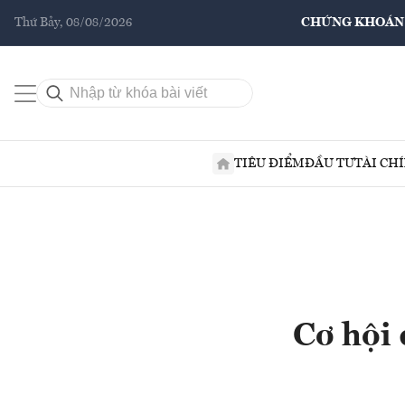
Thứ Bảy, 08/08/2026
CHỨNG KHOÁN
TIÊU ĐIỂM
ĐẦU TƯ
TÀI CH
Cơ hội