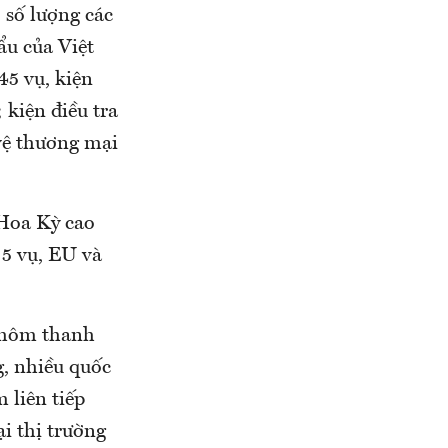
 số lượng các
ẩu của Việt
45 vụ, kiện
 kiện điều tra
vệ thương mại
 Hoa Kỳ cao
 5 vụ, EU và
Nhôm thanh
, nhiều quốc
 liên tiếp
ại thị trường