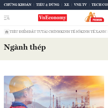
CHỨNG KHOÁN
TIÊU & DÙNG
XE
VNE TV
TECH CO
TIÊU ĐIỂM
ĐẦU TƯ
TÀI CHÍNH
KINH TẾ SỐ
KINH TẾ XANH
Ngành thép