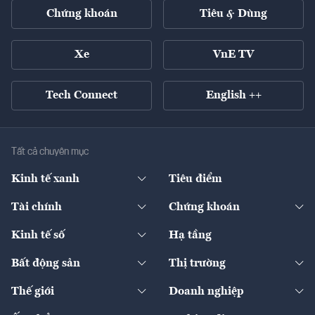
Chứng khoán
Tiêu & Dùng
Xe
VnE TV
Tech Connect
English ++
Tất cả chuyên mục
Kinh tế xanh
Tiêu điểm
Chuyển động xanh
Tài chính
Chứng khoán
Pháp lý
Ngân hàng
Doanh nghiệp niêm yết
Kinh tế số
Hạ tầng
Thương hiệu xanh
Thị trường vốn
Thị trường
Sản phẩm - Thị trường
Bất động sản
Thị trường
Diễn đàn
Thuế
Đầu tư
Tài sản số
Chính sách
Xuất nhập khẩu
Thế giới
Doanh nghiệp
Bảo hiểm
Quốc tế
Dịch vụ số
Thị trường
Khung pháp lý
Kinh tế
Chuyển động