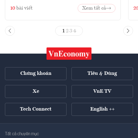
10
bài viết
Xem tất cả
2
1
2
3
4
Chứng khoán
Tiêu & Dùng
Xe
VnE TV
Tech Connect
English ++
Tất cả chuyên mục