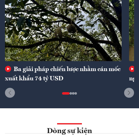
Ba giải pháp chiến lược nhằm cán mốc
xuất khẩu 74 tỷ USD
ngu
Dòng sự kiện