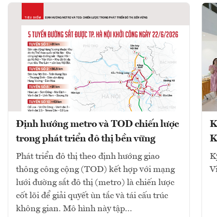
Định hướng metro và TOD chiến lược
K
trong phát triển đô thị bền vững
K
Phát triển đô thị theo định hướng giao
K
thông công cộng (TOD) kết hợp với mạng
V
lưới đường sắt đô thị (metro) là chiến lược
cốt lõi để giải quyết ùn tắc và tái cấu trúc
không gian. Mô hình này tập...