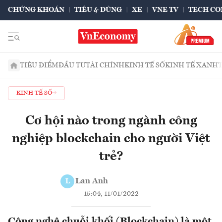
CHỨNG KHOÁN
TIÊU & DÙNG
XE
VNE TV
TECH CO
TIÊU ĐIỂM
ĐẦU TƯ
TÀI CHÍNH
KINH TẾ SỐ
KINH TẾ XANH
KINH TẾ SỐ
Cơ hội nào trong ngành công
nghiệp blockchain cho người Việt
trẻ?
Lan Anh
L
15:04, 11/01/2022
Công nghệ chuỗi khối (Blockchain) là một