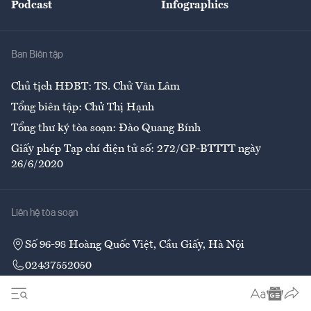
Podcast
Infographics
Giải trí
Y tế
Nhà
Ban Biên tập
Ẩm thực
Chủ tịch HĐBT: TS. Chử Văn Lâm
Tổng biên tập: Chử Thị Hạnh
Tổng thư ký tòa soạn: Đào Quang Bính
Giấy phép Tạp chí điện tử số: 272/GP-BTTTT ngày
26/6/2020
Liên hệ tòa soạn
Số 96-98 Hoàng Quốc Việt, Cầu Giấy, Hà Nội
02437552050
Liên hệ quảng cáo