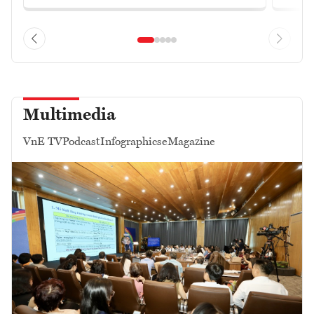
Multimedia
VnE TV
Podcast
Infographics
eMagazine