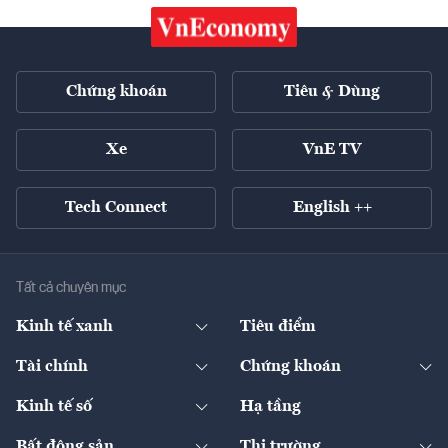
Chứng khoán
Tiêu & Dùng
Xe
VnE TV
Tech Connect
English ++
Tất cả chuyên mục
Kinh tế xanh
Tiêu điểm
Chuyển động xanh
Tài chính
Chứng khoán
Pháp lý
Ngân hàng
Doanh nghiệp niêm yết
Kinh tế số
Hạ tầng
Thương hiệu xanh
Thị trường vốn
Thị trường
Sản phẩm - Thị trường
Bất động sản
Thị trường