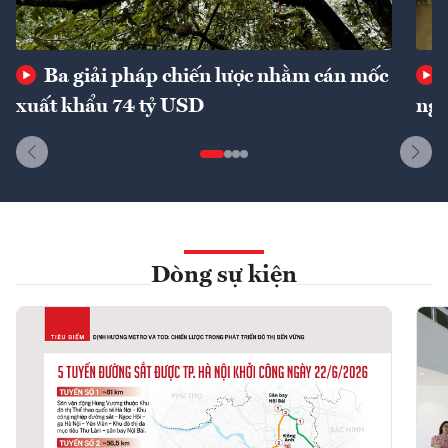
Ba giải pháp chiến lược nhằm cán mốc
xuất khẩu 74 tỷ USD
ngu
Dòng sự kiện