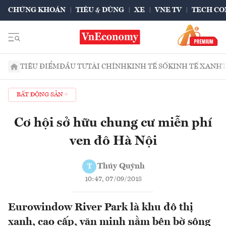
CHỨNG KHOÁN
TIÊU & DÙNG
XE
VNE TV
TECH CO
TIÊU ĐIỂM
ĐẦU TƯ
TÀI CHÍNH
KINH TẾ SỐ
KINH TẾ XANH
BẤT ĐỘNG SẢN
Cơ hội sở hữu chung cư miễn phí
ven đô Hà Nội
Thúy Quỳnh
T
10:47, 07/09/2018
Eurowindow River Park là khu đô thị
xanh, cao cấp, văn minh nằm bên bờ sông