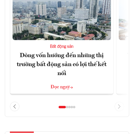
Bất động sản
Dòng vốn hướng đến những thị
Tậ
trường bất động sản có lợi thế kết
t
nối
Đọc ngay