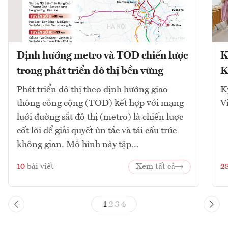
Định hướng metro và TOD chiến lược
K
trong phát triển đô thị bền vững
K
Phát triển đô thị theo định hướng giao
K
thông công cộng (TOD) kết hợp với mạng
V
lưới đường sắt đô thị (metro) là chiến lược
cốt lõi để giải quyết ùn tắc và tái cấu trúc
không gian. Mô hình này tập...
10
bài viết
Xem tất cả
2
1
2
3
4