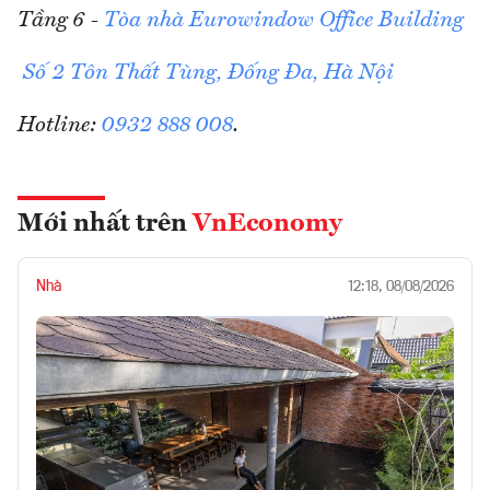
Tầng 6 -
Tòa nhà Eurowindow Office Building
Số 2 Tôn Thất Tùng, Đống Đa, Hà Nội
Hotline:
0932 888 008
.
Mới nhất trên
VnEconomy
Nhà
12:18, 08/08/2026