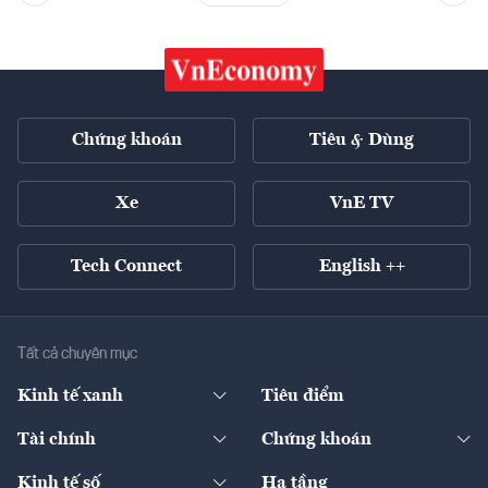
Chứng khoán
Tiêu & Dùng
Xe
VnE TV
Tech Connect
English ++
Tất cả chuyên mục
Kinh tế xanh
Tiêu điểm
Chuyển động xanh
Tài chính
Chứng khoán
Pháp lý
Ngân hàng
Doanh nghiệp niêm yết
Kinh tế số
Hạ tầng