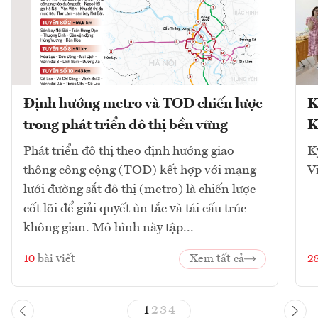
Định hướng metro và TOD chiến lược
K
trong phát triển đô thị bền vững
K
Phát triển đô thị theo định hướng giao
K
thông công cộng (TOD) kết hợp với mạng
V
lưới đường sắt đô thị (metro) là chiến lược
cốt lõi để giải quyết ùn tắc và tái cấu trúc
không gian. Mô hình này tập...
10
bài viết
Xem tất cả
2
1
2
3
4