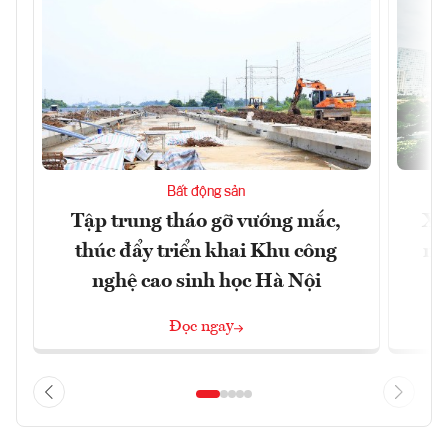
Bất động sản
Tập trung tháo gỡ vướng mắc,
Xâ
thúc đẩy triển khai Khu công
nâ
nghệ cao sinh học Hà Nội
Đọc ngay