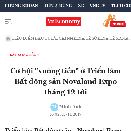
CHỨNG KHOÁN
TIÊU & DÙNG
XE
VNE TV
TECH CO
TIÊU ĐIỂM
ĐẦU TƯ
TÀI CHÍNH
KINH TẾ SỐ
KINH TẾ XANH
BẤT ĐỘNG SẢN
Cơ hội "xuống tiền" ở Triển lãm
Bất động sản Novaland Expo
tháng 12 tới
Minh Anh
M
16:32, 12/11/2019
Triển lãm Bất động sản – Novaland Expo