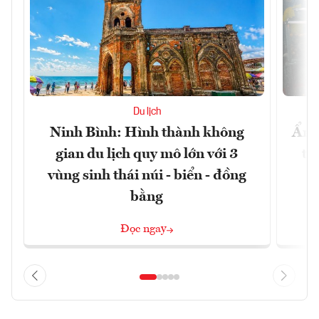
Du lịch
Ninh Bình: Hình thành không
Ẩm 
gian du lịch quy mô lớn với 3
tê
vùng sinh thái núi - biển - đồng
bằng
Đọc ngay