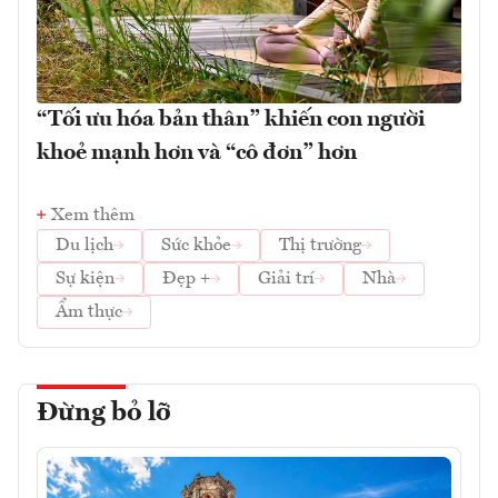
“Tối ưu hóa bản thân” khiến con người
khoẻ mạnh hơn và “cô đơn” hơn
Xem thêm
Du lịch
Sức khỏe
Thị trường
Sự kiện
Đẹp +
Giải trí
Nhà
Ẩm thực
Đừng bỏ lỡ