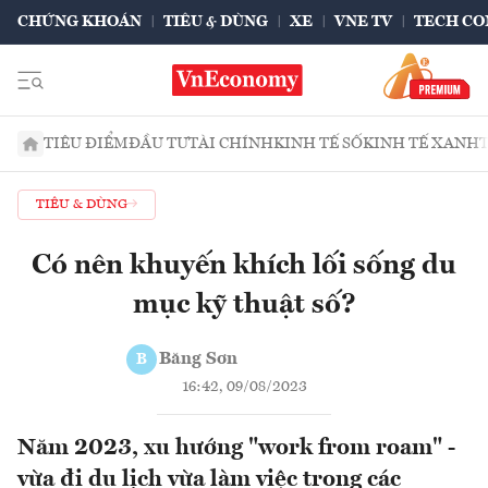
CHỨNG KHOÁN
TIÊU & DÙNG
XE
VNE TV
TECH CO
TIÊU ĐIỂM
ĐẦU TƯ
TÀI CHÍNH
KINH TẾ SỐ
KINH TẾ XANH
TIÊU & DÙNG
Có nên khuyến khích lối sống du
mục kỹ thuật số?
Băng Sơn
B
16:42, 09/08/2023
Năm 2023, xu hướng "work from roam" -
vừa đi du lịch vừa làm việc trong các