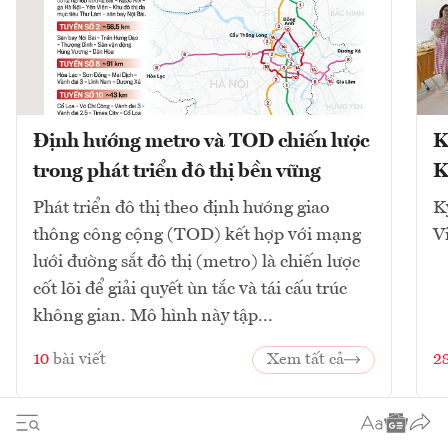
Định hướng metro và TOD chiến lược
K
trong phát triển đô thị bền vững
K
Phát triển đô thị theo định hướng giao
K
thông công cộng (TOD) kết hợp với mạng
V
lưới đường sắt đô thị (metro) là chiến lược
cốt lõi để giải quyết ùn tắc và tái cấu trúc
không gian. Mô hình này tập...
10
bài viết
Xem tất cả
2
1
2
3
4