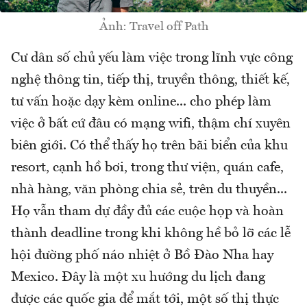
Ảnh: Travel off Path
Cư dân số chủ yếu làm việc trong lĩnh vực công
nghệ thông tin, tiếp thị, truyền thông, thiết kế,
tư vấn hoặc dạy kèm online... cho phép làm
việc ở bất cứ đâu có mạng wifi, thậm chí xuyên
biên giới. Có thể thấy họ trên bãi biển của khu
resort, cạnh hồ bơi, trong thư viện, quán cafe,
nhà hàng, văn phòng chia sẻ, trên du thuyền...
Họ vẫn tham dự đầy đủ các cuộc họp và hoàn
thành deadline trong khi không hề bỏ lỡ các lễ
hội đường phố náo nhiệt ở Bồ Đào Nha hay
Mexico. Đây là một xu hướng du lịch đang
được các quốc gia để mắt tới, một số thị thực