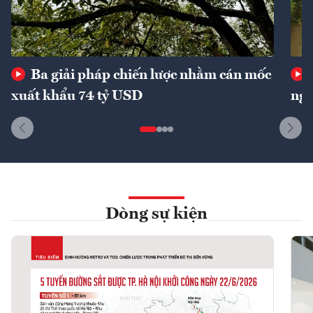
Ba giải pháp chiến lược nhằm cán mốc
xuất khẩu 74 tỷ USD
ngu
Dòng sự kiện