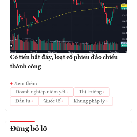
Có tiền bắt đáy, loạt cổ phiếu đảo chiều
thành công
Xem thêm
Doanh nghiệp niêm yết
Thị trường
Đầu tư
Quốc tế
Khung pháp lý
Đừng bỏ lỡ