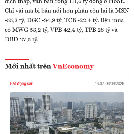
dịch thấp, vẫn bán ròng 111,6 tỷ đồng ở HoSE.
Chỉ vài mã bị bán nổi hơn phần còn lại là MSN
-55,2 tỷ, DGC -34,9 tỷ, TCB -22,4 tỷ. Bên mua
có MWG 53,2 tỷ, VPB 42,4 tỷ, TPB 28 tỷ và
DBD 27,5 tỷ.
Mới nhất trên
VnEconomy
Bất động sản
18:37, 08/08/2026