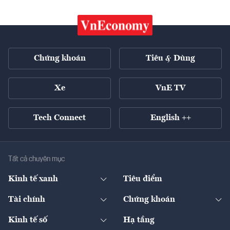
Chứng khoán
Tiêu & Dùng
Xe
VnE TV
Tech Connect
English ++
Tất cả chuyên mục
Kinh tế xanh
Tiêu điểm
Chuyển động xanh
Tài chính
Chứng khoán
Pháp lý
Ngân hàng
Doanh nghiệp niêm yết
Kinh tế số
Hạ tầng
Thương hiệu xanh