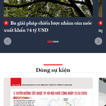
Ba giải pháp chiến lược nhằm cán mốc
xuất khẩu 74 tỷ USD
ngu
Dòng sự kiện