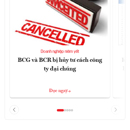
Doanh nghiệp niêm yết
BCG và BCR bị hủy tư cách công
Kh
ty đại chúng
ba
Đọc ngay