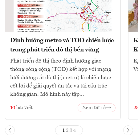
Định hướng metro và TOD chiến lược
K
trong phát triển đô thị bền vững
K
Phát triển đô thị theo định hướng giao
K
thông công cộng (TOD) kết hợp với mạng
V
lưới đường sắt đô thị (metro) là chiến lược
cốt lõi để giải quyết ùn tắc và tái cấu trúc
không gian. Mô hình này tập...
10
bài viết
Xem tất cả
2
1
2
3
4