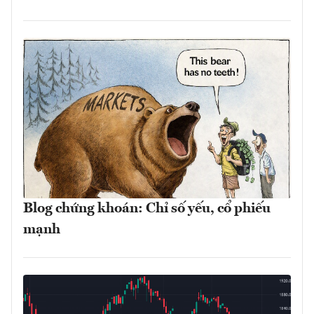
Blog chứng khoán: Chỉ số yếu, cổ phiếu
mạnh