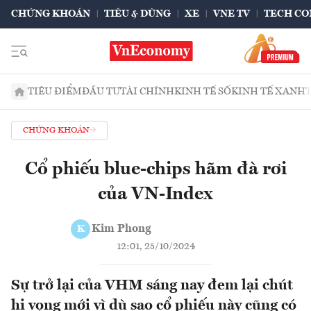
CHỨNG KHOÁN
TIÊU & DÙNG
XE
VNE TV
TECH CO
TIÊU ĐIỂM
ĐẦU TƯ
TÀI CHÍNH
KINH TẾ SỐ
KINH TẾ XANH
CHỨNG KHOÁN
Cổ phiếu blue-chips hãm đà rơi
của VN-Index
Kim Phong
K
12:01, 25/10/2024
Sự trở lại của VHM sáng nay đem lại chút
hi vọng mới vì dù sao cổ phiếu này cũng có