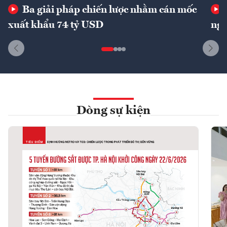
Ba giải pháp chiến lược nhằm cán mốc
xuất khẩu 74 tỷ USD
ngu
Dòng sự kiện