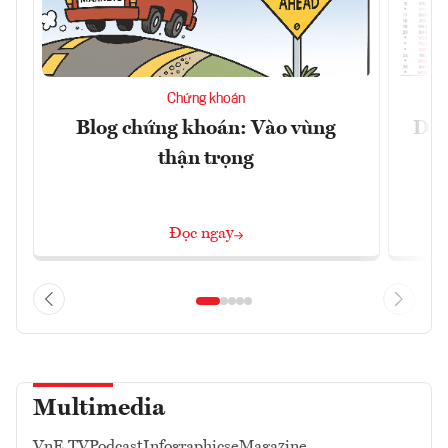
Chứng khoán
Blog chứng khoán: Vào vùng
Dự 
thận trọng
t
Đọc ngay
Multimedia
VnE TV
Podcast
Infographics
eMagazine