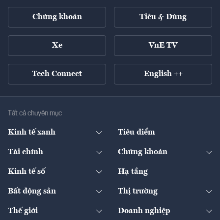
Chứng khoán
Tiêu & Dùng
Xe
VnE TV
Tech Connect
English ++
Tất cả chuyên mục
Kinh tế xanh
Tiêu điểm
Chuyển động xanh
Tài chính
Chứng khoán
Pháp lý
Ngân hàng
Doanh nghiệp niêm yết
Kinh tế số
Hạ tầng
Thương hiệu xanh
Thị trường vốn
Thị trường
Sản phẩm - Thị trường
Bất động sản
Thị trường
Diễn đàn
Thuế
Đầu tư
Tài sản số
Chính sách
Xuất nhập khẩu
Thế giới
Doanh nghiệp
Bảo hiểm
Quốc tế
Dịch vụ số