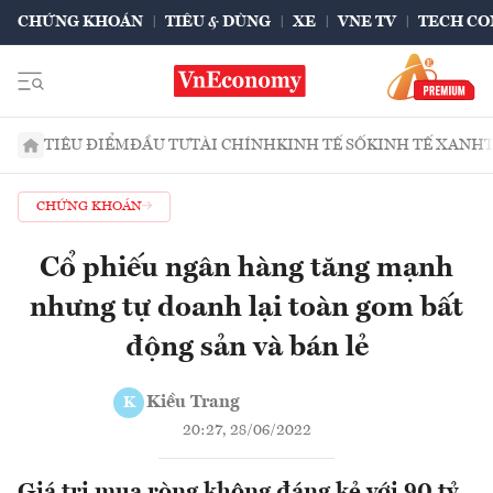
CHỨNG KHOÁN
TIÊU & DÙNG
XE
VNE TV
TECH CO
TIÊU ĐIỂM
ĐẦU TƯ
TÀI CHÍNH
KINH TẾ SỐ
KINH TẾ XANH
CHỨNG KHOÁN
Cổ phiếu ngân hàng tăng mạnh
nhưng tự doanh lại toàn gom bất
động sản và bán lẻ
Kiều Trang
K
20:27, 28/06/2022
Giá trị mua ròng không đáng kẻ với 90 tỷ