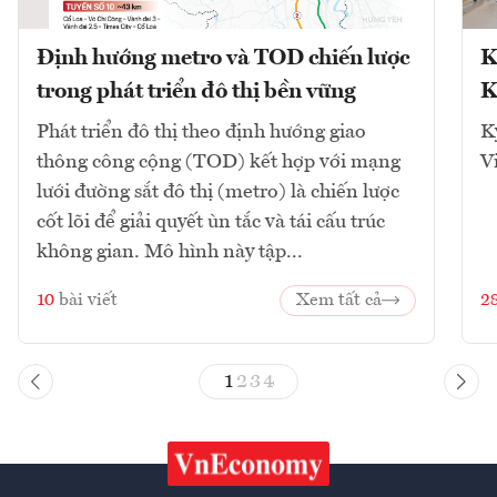
Định hướng metro và TOD chiến lược
K
trong phát triển đô thị bền vững
K
Phát triển đô thị theo định hướng giao
K
thông công cộng (TOD) kết hợp với mạng
V
lưới đường sắt đô thị (metro) là chiến lược
cốt lõi để giải quyết ùn tắc và tái cấu trúc
không gian. Mô hình này tập...
10
bài viết
Xem tất cả
2
1
2
3
4