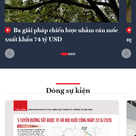
Ba giải pháp chiến lược nhằm cán mốc
xuất khẩu 74 tỷ USD
ngu
Dòng sự kiện