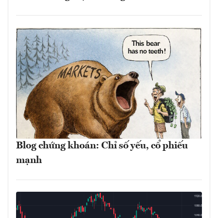
Blog chứng khoán: Chỉ số yếu, cổ phiếu
mạnh