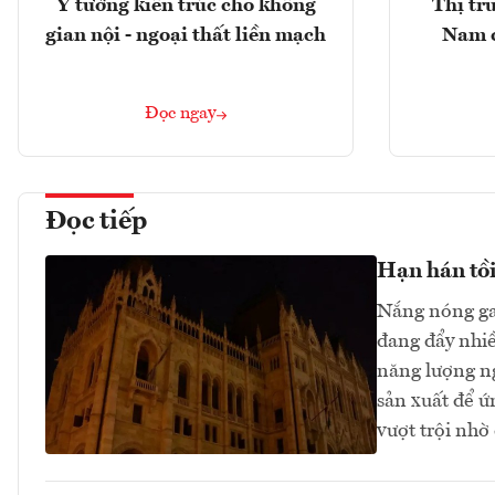
Ý tưởng kiến trúc cho không
Thị tr
gian nội - ngoại thất liền mạch
Nam 
Đọc ngay
Đọc tiếp
Hạn hán tồi
Nắng nóng ga
đang đẩy nhi
năng lượng n
sản xuất để ứ
vượt trội nhờ