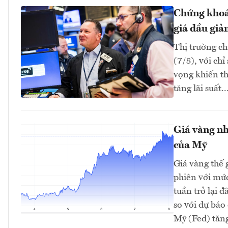
Chứng khoán
giá dầu giả
Thị trường ch
(7/8), với ch
vọng khiến th
tăng lãi suất..
Giá vàng nh
của Mỹ
Giá vàng thế 
phiên với mứ
tuần trở lại 
so với dự bá
Mỹ (Fed) tăng 