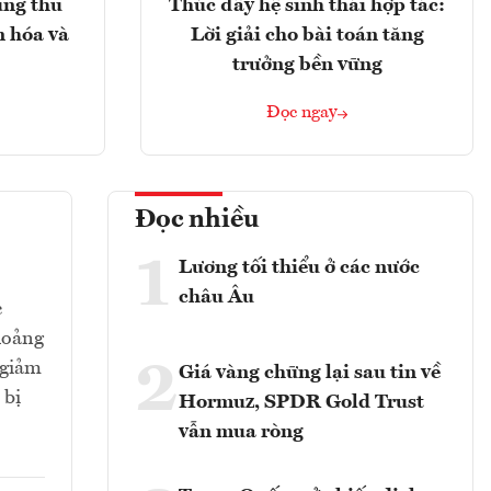
ung thu
Thúc đẩy hệ sinh thái hợp tác:
n hóa và
Lời giải cho bài toán tăng
trưởng bền vững
Đọc ngay
Đọc nhiều
1
Lương tối thiểu ở các nước
châu Âu
c
hoảng
2
 giảm
Giá vàng chững lại sau tin về
 bị
Hormuz, SPDR Gold Trust
vẫn mua ròng