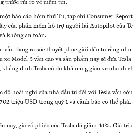
g trước rủi ro về niềm tin.
 một báo cáo hôm thứ Tư, tạp chí Consumer Report
đây của phần mềm hỗ trợ người lái Autopilot của T
 và không an toàn.
 vẫn đang ra sức thuyết phục giới đầu tư rằng nhu 
u xe Model 3 vẫn cao và sản phẩm này sẽ đưa Tesla 
 khẳng định Tesla có đủ khả năng giao xe nhanh c
 độ hoài nghi của nhà đầu tư đối với Tesla vẫn còn 
 702 triệu USD trong quý 1 và cảnh báo có thể phả
.
n nay, giá cổ phiếu của Tesla đã giảm 41%. Giá trị