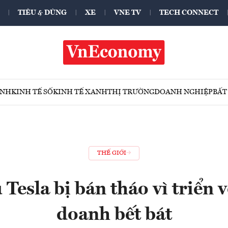
TIÊU & DÙNG
XE
VNE TV
TECH CONNECT
ÍNH
KINH TẾ SỐ
KINH TẾ XANH
THỊ TRƯỜNG
DOANH NGHIỆP
BẤT
THẾ GIỚI
 Tesla bị bán tháo vì triển 
doanh bết bát