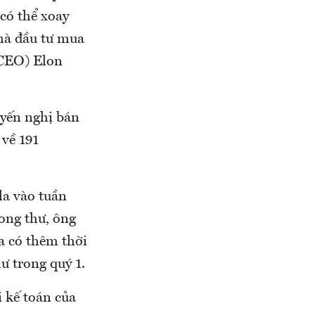
có thể xoay
Nhà đầu tư mua
(CEO) Elon
uyến nghị bán
 về 191
la vào tuần
rong thư, ông
a có thêm thời
hư trong quý 1.
i kế toán của