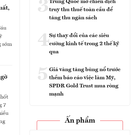
3
Trung Quốc mở chiến dịch
uất,
truy thu thuế toàn cầu để
tăng thu ngân sách
Sáu
4
Sự thay đổi của các siêu
ỳ
cường kinh tế trong 2 thế kỷ
g sớm
qua
5
Giá vàng tăng bùng nổ trước
ngờ
thềm báo cáo việc làm Mỹ,
SPDR Gold Trust mua ròng
mạnh
chốt
g 7
hiều
Ấn phẩm
ang