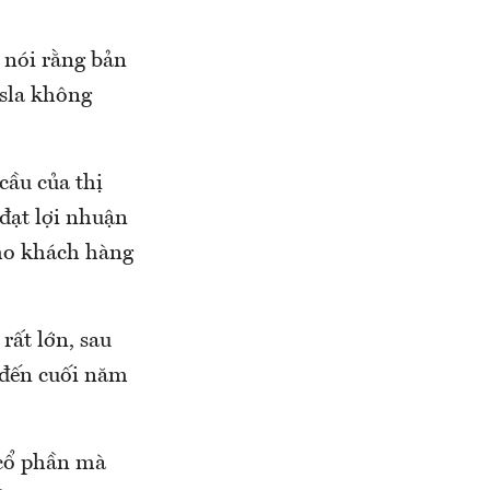
 nói rằng bản
esla không
cầu của thị
đạt lợi nhuận
ho khách hàng
rất lớn, sau
i đến cuối năm
 cổ phần mà