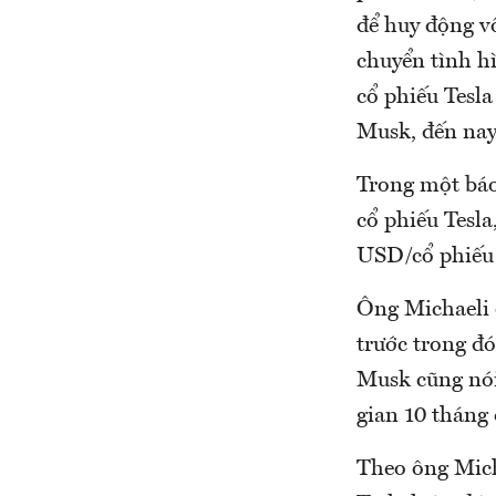
để huy động v
chuyển tình h
cổ phiếu Tesl
Musk, đến nay
Trong một báo
cổ phiếu Tesla
USD/cổ phiếu 
Ông Michaeli 
trước trong đó
Musk cũng nói
gian 10 tháng 
Theo ông Micha