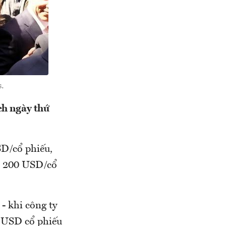
.
ch ngày thứ
SD/cổ phiếu,
ới 200 USD/cổ
- khi công ty
u USD cổ phiếu