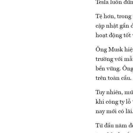
Tesla luôn đứn
Tệ hơn, trong
cập nhật gần 
hoạt động tốt
Ông Musk hiện
trường với mẫ
bền vững. Ông
trên toàn cầu.
Tuy nhiên, mức
khi công ty lỗ
nay mới có lãi
Từ đầu năm đế