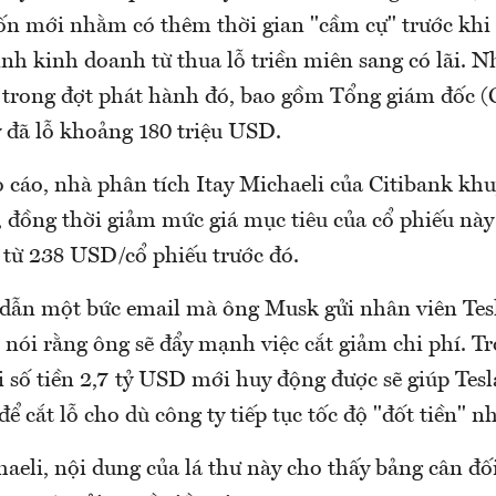
ốn mới nhằm có thêm thời gian "cầm cự" trước khi 
ình kinh doanh từ thua lỗ triền miên sang có lãi. 
a trong đợt phát hành đó, bao gồm Tổng giám đốc 
 đã lỗ khoảng 180 triệu USD.
 cáo, nhà phân tích Itay Michaeli của Citibank kh
, đồng thời giảm mức giá mục tiêu của cổ phiếu này
từ 238 USD/cổ phiếu trước đó.
dẫn một bức email mà ông Musk gửi nhân viên Tes
 nói rằng ông sẽ đẩy mạnh việc cắt giảm chi phí. T
 số tiền 2,7 tỷ USD mới huy động được sẽ giúp Tesl
để cắt lỗ cho dù công ty tiếp tục tốc độ "đốt tiền" n
eli, nội dung của lá thư này cho thấy bảng cân đố