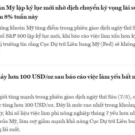
 Mỹ lập kỷ lục mới nhờ dịch chuyển kỳ vọng lãi s
m 8% tuần này
ứng khoán Mỹ tăng điểm trong phiên giao dịch ngày thứ 
ỉ số S&P 500 lập kỷ lục mới, khi báo cáo việc làm xấu hơn k
ị trường tin rằng Cục Dự trữ Liên bang Mỹ (Fed) sẽ khôn
.
ảy hơn 100 USD/oz sau báo cáo việc làm yếu bất 
giới tăng mạnh trong phiên giao dịch ngày thứ Sáu (7/8), 
c tăng hơn 100 USD/oz. Đây là mức cao nhất trong khoản
đây, khi số liệu việc làm phi nông nghiệp tháng 7 yếu hơn n
o của Mỹ, làm suy giảm mạnh khả năng Cục Dự trữ Liên b
lãi suất.