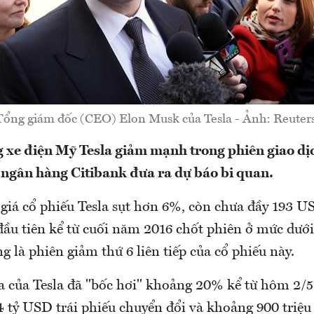
Tổng giám đốc (CEO) Elon Musk của Tesla - Ảnh: Reuters
 xe điện Mỹ Tesla giảm mạnh trong phiên giao dị
ị ngân hàng Citibank đưa ra dự báo bi quan.
 giá cổ phiếu Tesla sụt hơn 6%, còn chưa đầy 193 U
đầu tiên kể từ cuối năm 2016 chốt phiên ở mức dư
g là phiên giảm thứ 6 liên tiếp của cổ phiếu này.
a của Tesla đã "bốc hơi" khoảng 20% kể từ hôm 2/5 
4 tỷ USD trái phiếu chuyển đổi và khoảng 900 triệ