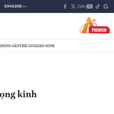
ENGLISH ++
 ĐỘNG SẢN
THẾ GIỚI
DÂN SINH
vọng kinh