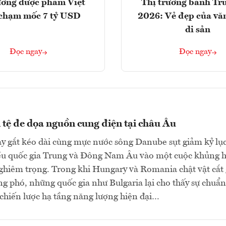
ường dược phẩm Việt
Thị trường bánh Tr
chạm mốc 7 tỷ USD
2026: Vẻ đẹp của vă
di sản
Đọc ngay
Đọc ngay
 tệ đe dọa nguồn cung điện tại châu Âu
y gắt kéo dài cùng mực nước sông Danube sụt giảm kỷ lụ
ều quốc gia Trung và Đông Nam Âu vào một cuộc khủng 
ghiêm trọng. Trong khi Hungary và Romania chật vật cắt
ng phó, những quốc gia như Bulgaria lại cho thấy sự chuẩn
 chiến lược hạ tầng năng lượng hiện đại…