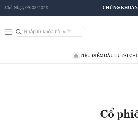
Chủ Nhật, 09/08/2026
CHỨNG KHOÁN
TIÊU ĐIỂM
ĐẦU TƯ
TÀI CH
Cổ phiế