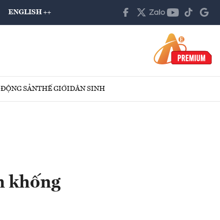
ENGLISH ++
 ĐỘNG SẢN
THẾ GIỚI
DÂN SINH
án khống