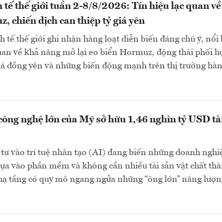
 tế thế giới tuần 2-8/8/2026: Tín hiệu lạc quan về
, chiến dịch can thiệp tỷ giá yên
 tế thế giới ghi nhận hàng loạt diễn biến đáng chú ý, nổi 
quan về khả năng mở lại eo biển Hormuz, động thái phối h
giá đồng yên và những biến động mạnh trên thị trường hà
công nghệ lớn của Mỹ sở hữu 1,46 nghìn tỷ USD tà
tư vào trí tuệ nhân tạo (AI) đang biến những doanh nghi
ựa vào phần mềm và không cần nhiều tài sản vật chất th
 hạ tầng có quy mô ngang ngửa những “ông lớn” năng lượn