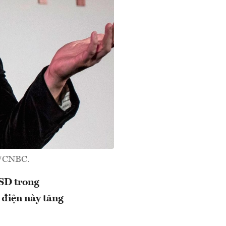
g/CNBC.
USD trong
y điện này tăng