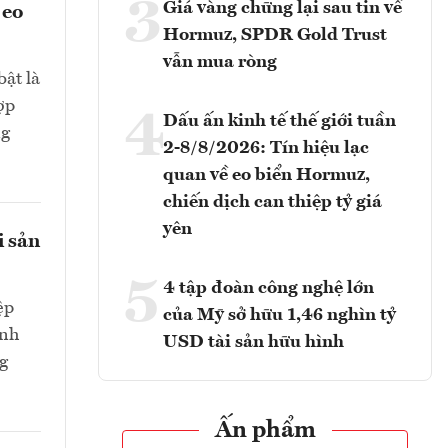
3
Giá vàng chững lại sau tin về
 eo
Hormuz, SPDR Gold Trust
vẫn mua ròng
bật là
ợp
4
Dấu ấn kinh tế thế giới tuần
ng
2-8/8/2026: Tín hiệu lạc
quan về eo biển Hormuz,
chiến dịch can thiệp tỷ giá
yên
i sản
5
4 tập đoàn công nghệ lớn
ệp
của Mỹ sở hữu 1,46 nghìn tỷ
ành
USD tài sản hữu hình
g
Ấn phẩm