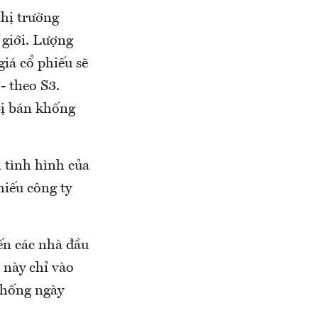
thị trường
 giới. Lượng
giá cổ phiếu sẽ
- theo S3.
bị bán khống
i tình hình của
hiếu công ty
iến các nhà đầu
 này chỉ vào
khống ngày