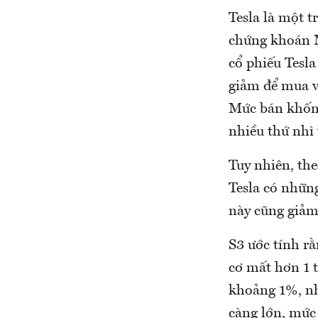
Tesla là một t
chứng khoán M
cổ phiếu Tesla
giảm để mua và
Mức bán khống
nhiều thứ nhì
Tuy nhiên, the
Tesla có nhữn
này cũng giảm
S3 ước tính rằ
cơ mất hơn 1 
khoảng 1%, nh
càng lớn, mức