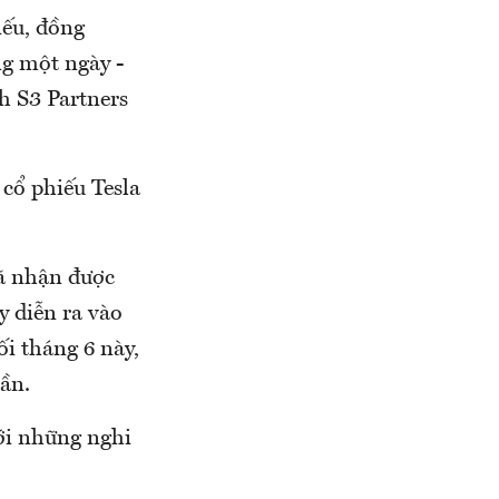
iếu, đồng
ng một ngày -
h S3 Partners
 cổ phiếu Tesla
ã nhận được
y diễn ra vào
ối tháng 6 này,
uần.
với những nghi