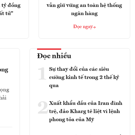
 tỷ đồng
vẫn giữ vững an toàn hệ thống
ất tử"
ngân hàng
Đọc ngay
Đọc nhiều
1
Sự thay đổi của các siêu
ong
cường kinh tế trong 2 thế kỷ
qua
rọng
hải
2
Xuất khẩu dầu của Iran đình
trệ, đảo Kharg tê liệt vì lệnh
phong tỏa của Mỹ