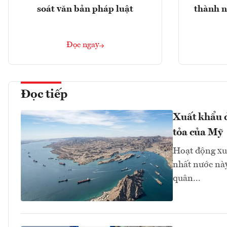
soát văn bản pháp luật
thành n
Đọc ngay
Đọc tiếp
Xuất khẩu d
tỏa của Mỹ
Hoạt động xu
nhất nước này
quân...