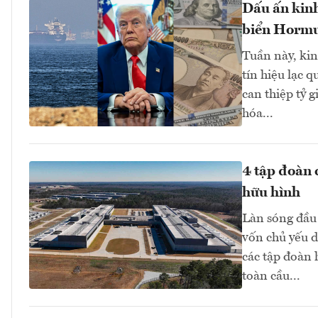
Dấu ấn kinh
biển Hormuz
Tuần này, kinh
tín hiệu lạc 
can thiệp tỷ 
hóa...
4 tập đoàn 
hữu hình
Làn sóng đầu 
vốn chủ yếu d
các tập đoàn
toàn cầu...