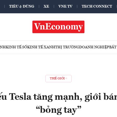
TIÊU & DÙNG
XE
VNE TV
TECH CONNECT
ÍNH
KINH TẾ SỐ
KINH TẾ XANH
THỊ TRƯỜNG
DOANH NGHIỆP
BẤT
THẾ GIỚI
u Tesla tăng mạnh, giới b
“bỏng tay”