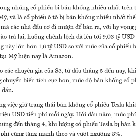
rong những cổ phiếu bị bán khống nhiều nhất trên 
ỹ, và là cổ phiếu ô tô bị bán khống nhiều nhất thế
 mà các nhà đầu cơ đi mượn để bán ra, với hy vọng 
o trả lại, hưởng chênh lệch đã lên tới 9,03 tỷ USD 
 này lớn hơn 1,6 tỷ USD so với mức của cổ phiếu 
 tại Mỹ hiện nay là Amazon.
o các chuyên gia của S3, từ đầu tháng 5 đến nay, kh
g chuyển biến tích cực hơn, mức độ bán khống cổ p
 dần.
ng việc giữ trạng thái bán khống cổ phiếu Tesla kh
triệu USD tiền phí mỗi ngày. Hồi đầu năm, mức phí
ưng đến tháng 4, khi lượng cổ phiếu Tesla bị bán 
 phí cũng tăng mạnh theo và vượt ngưỡng 3%.