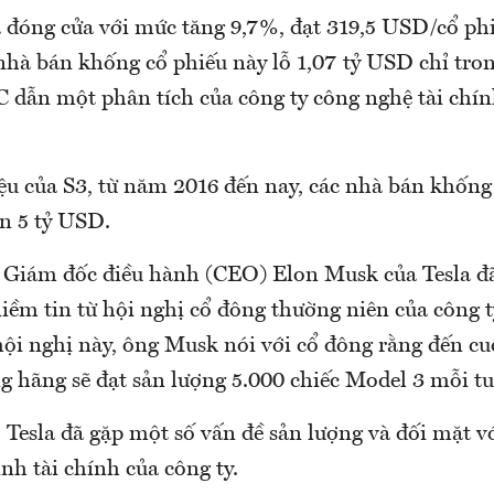
a đóng cửa với mức tăng 9,7%, đạt 319,5 USD/cổ ph
 nhà bán khống cổ phiếu này lỗ 1,07 tỷ USD chỉ tro
 dẫn một phân tích của công ty công nghệ tài chín
ệu của S3, từ năm 2016 đến nay, các nhà bán khống
ần 5 tỷ USD.
 Giám đốc điều hành (CEO) Elon Musk của Tesla đ
iềm tin từ hội nghị cổ đông thường niên của công t
hội nghị này, ông Musk nói với cổ đông rằng đến cu
g hãng sẽ đạt sản lượng 5.000 chiếc Model 3 mỗi t
 Tesla đã gặp một số vấn đề sản lượng và đối mặt 
ình tài chính của công ty.