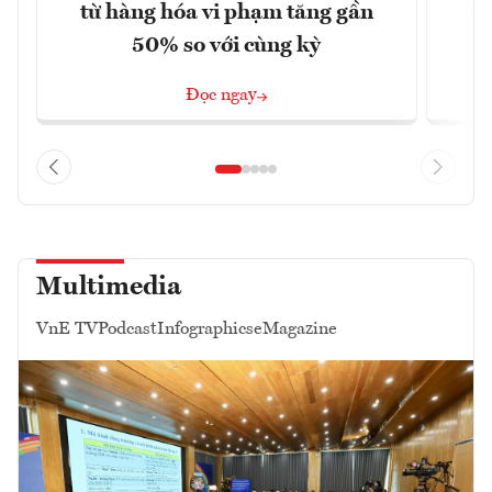
từ hàng hóa vi phạm tăng gần
xu
50% so với cùng kỳ
Đọc ngay
Multimedia
VnE TV
Podcast
Infographics
eMagazine