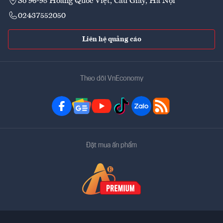
Số 96-98 Hoàng Quốc Việt, Cầu Giấy, Hà Nội
02437552050
Liên hệ quảng cáo
Theo dõi VnEconomy
Đặt mua ấn phẩm