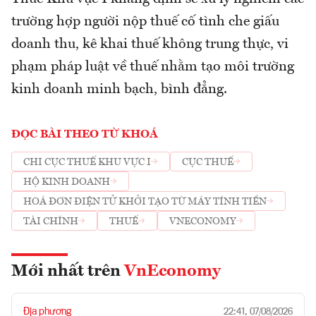
trường hợp người nộp thuế cố tình che giấu
doanh thu, kê khai thuế không trung thực, vi
phạm pháp luật về thuế nhằm tạo môi trường
kinh doanh minh bạch, bình đẳng.
ĐỌC BÀI THEO TỪ KHOÁ
CHI CỤC THUẾ KHU VỰC I
CỤC THUẾ
HỘ KINH DOANH
HOÁ ĐƠN ĐIỆN TỬ KHỞI TẠO TỪ MÁY TÍNH TIỀN
TÀI CHÍNH
THUẾ
VNECONOMY
Mới nhất trên
VnEconomy
Địa phương
22:41, 07/08/2026