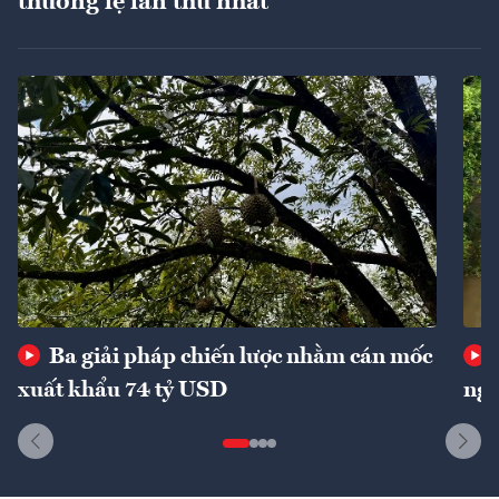
thường lệ lần thứ nhất
Ba giải pháp chiến lược nhằm cán mốc
xuất khẩu 74 tỷ USD
ngu