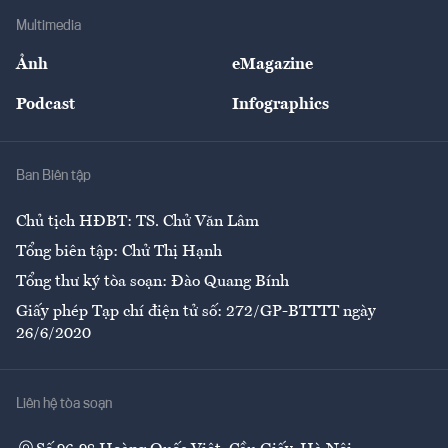
Địa phương
Thị trường
Bảo hiểm
Multimedia
Sự kiện
Nhân lực
Ảnh
eMagazine
Đẹp +
An sinh
Podcast
Infographics
Giải trí
Y tế
Nhà
Ban Biên tập
Ẩm thực
Chủ tịch HĐBT: TS. Chử Văn Lâm
Tổng biên tập: Chử Thị Hạnh
Tổng thư ký tòa soạn: Đào Quang Bính
Giấy phép Tạp chí điện tử số: 272/GP-BTTTT ngày
26/6/2020
Liên hệ tòa soạn