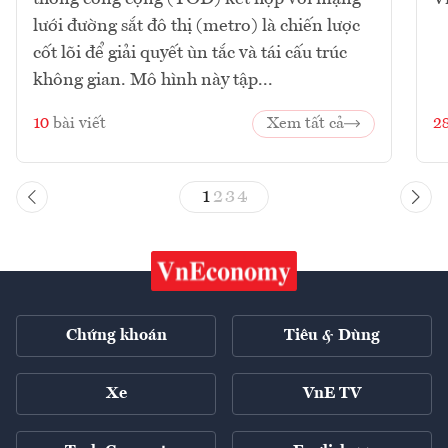
lưới đường sắt đô thị (metro) là chiến lược
cốt lõi để giải quyết ùn tắc và tái cấu trúc
không gian. Mô hình này tập...
10
bài viết
Xem tất cả
2
1
2
3
4
Chứng khoán
Tiêu & Dùng
Xe
VnE TV