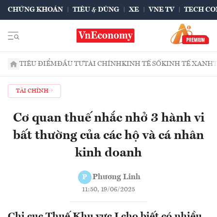
CHỨNG KHOÁN
TIÊU & DÙNG
XE
VNE TV
TECH CO
TIÊU ĐIỂM
ĐẦU TƯ
TÀI CHÍNH
KINH TẾ SỐ
KINH TẾ XANH
TÀI CHÍNH
Cơ quan thuế nhắc nhở 3 hành vi
bất thường của các hộ và cá nhân
kinh doanh
Phương Linh
P
11:50, 19/06/2025
Chi cục Thuế Khu vực I cho biết có nhiều