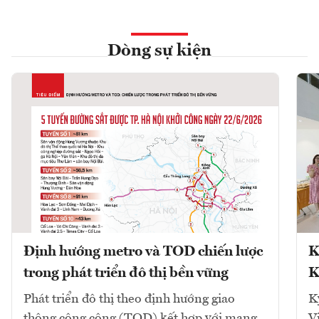
Dòng sự kiện
Định hướng metro và TOD chiến lược
K
trong phát triển đô thị bền vững
K
Phát triển đô thị theo định hướng giao
K
thông công cộng (TOD) kết hợp với mạng
V