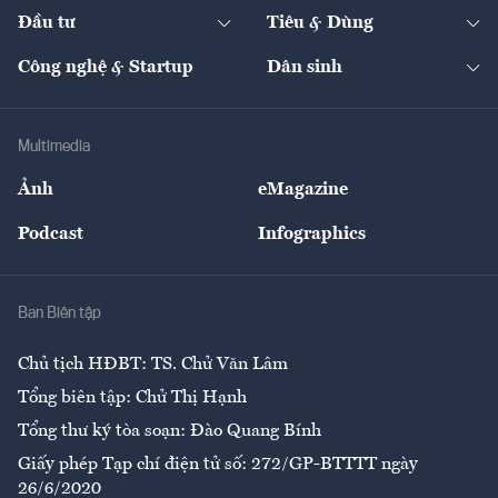
Chuyển động 24h
Đối thoại
The Guide
Video
Đầu tư
Tiêu & Dùng
Quản trị số
Cafe BĐS
Thị trường
Kinh doanh
Kết nối
Tạp chí kinh tế Việt Nam
eMagazine
Nhà đầu tư
Du lịch
Công nghệ & Startup
Dân sinh
Tư vấn
Nông sản
Doanh nhân
Tư vấn Tiêu & Dùng
Infographics
Hạ tầng
Sức khỏe
Khung pháp lý
Doanh nghiệp
Địa phương
Thị trường
Bảo hiểm
Multimedia
Sự kiện
Nhân lực
Ảnh
eMagazine
Đẹp +
An sinh
Podcast
Infographics
Giải trí
Y tế
Nhà
Ban Biên tập
Ẩm thực
Chủ tịch HĐBT: TS. Chử Văn Lâm
Tổng biên tập: Chử Thị Hạnh
Tổng thư ký tòa soạn: Đào Quang Bính
Giấy phép Tạp chí điện tử số: 272/GP-BTTTT ngày
26/6/2020