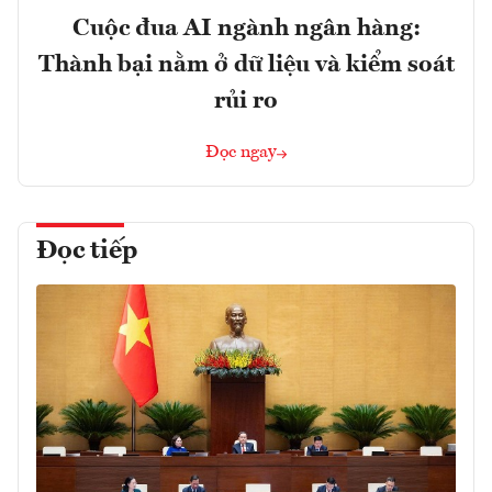
Cuộc đua AI ngành ngân hàng:
Thành bại nằm ở dữ liệu và kiểm soát
rủi ro
Đọc ngay
Đọc tiếp