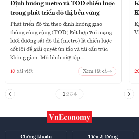
Định hướng metro và TOD chiến lược
K
trong phát triển đô thị bền vững
K
Phát triển đô thị theo định hướng giao
K
thông công cộng (TOD) kết hợp với mạng
V
lưới đường sắt đô thị (metro) là chiến lược
cốt lõi để giải quyết ùn tắc và tái cấu trúc
không gian. Mô hình này tập...
10
bài viết
Xem tất cả
2
1
2
3
4
Chứng khoán
Tiêu & Dùng