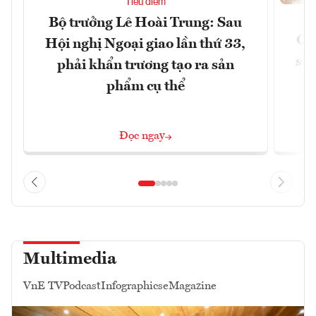
Tiêu điểm
Bộ trưởng Lê Hoài Trung: Sau
Qu
Hội nghị Ngoại giao lần thứ 33,
soá
phải khẩn trương tạo ra sản
phẩm cụ thể
Đọc ngay
Multimedia
VnE TV
Podcast
Infographics
eMagazine