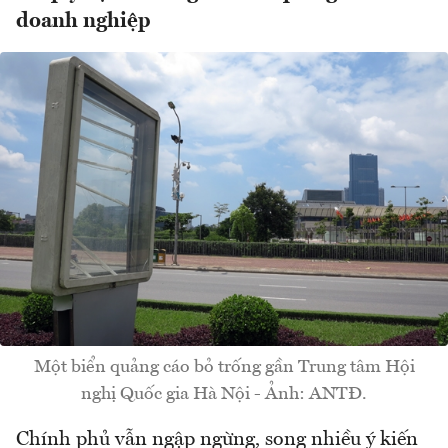
doanh nghiệp
Một biển quảng cáo bỏ trống gần Trung tâm Hội
nghị Quốc gia Hà Nội - Ảnh: ANTĐ.
Chính phủ vẫn ngập ngừng, song nhiều ý kiến