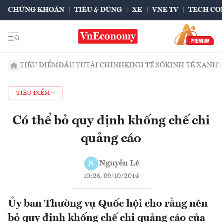
CHỨNG KHOÁN
TIÊU & DÙNG
XE
VNE TV
TECH CO
TIÊU ĐIỂM
ĐẦU TƯ
TÀI CHÍNH
KINH TẾ SỐ
KINH TẾ XANH
TIÊU ĐIỂM
Có thể bỏ quy định khống chế chi
quảng cáo
Nguyễn Lê
N
10:26, 09/10/2014
Ủy ban Thường vụ Quốc hội cho rằng nên
bỏ quy định khống chế chi quảng cáo của