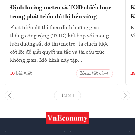
Định hướng metro và TOD chiến lược
K
trong phát triển đô thị bền vững
K
Phát triển đô thị theo định hướng giao
K
thông công cộng (TOD) kết hợp với mạng
V
lưới đường sắt đô thị (metro) là chiến lược
cốt lõi để giải quyết ùn tắc và tái cấu trúc
không gian. Mô hình này tập...
10
bài viết
Xem tất cả
2
1
2
3
4