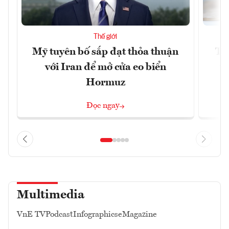
Thế giới
Mỹ tuyên bố sắp đạt thỏa thuận
Tr
với Iran để mở cửa eo biển
th
Hormuz
Đọc ngay
Multimedia
VnE TV
Podcast
Infographics
eMagazine