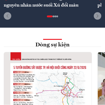
nguyên nhân nước suối Xú đổi màu
phí
Dòng sự kiện