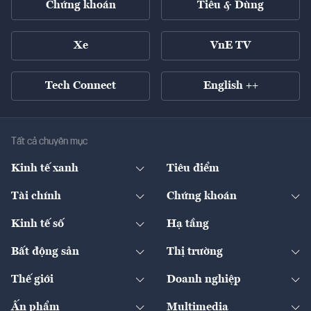
Chứng khoán
Tiêu & Dùng
Xe
VnE TV
Tech Connect
English ++
Tất cả chuyên mục
Kinh tế xanh
Tiêu điểm
Chuyển động xanh
Tài chính
Chứng khoán
Pháp lý
Ngân hàng
Doanh nghiệp niêm yết
Kinh tế số
Hạ tầng
Thương hiệu xanh
Thị trường vốn
Thị trường
Sản phẩm - Thị trường
Bất động sản
Thị trường
Diễn đàn
Thuế
Đầu tư
Tài sản số
Chính sách
Xuất nhập khẩu
Thế giới
Doanh nghiệp
Bảo hiểm
Quốc tế
Dịch vụ số
Thị trường
Khung pháp lý
Kinh tế
Chuyển động
Ấn phẩm
Multimedia
Khung pháp lý