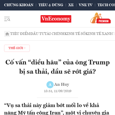
CHỨNG KHOÁN
TIÊU & DÙNG
XE
VNE TV
TECH CO
TIÊU ĐIỂM
ĐẦU TƯ
TÀI CHÍNH
KINH TẾ SỐ
KINH TẾ XANH
THẾ GIỚI
Cố vấn “diều hâu” của ông Trump
bị sa thải, dầu sẽ rớt giá?
An Huy
A
13:51, 11/09/2019
“Vụ sa thải này giảm bớt mối lo về khả
năng Mỹ tấn công Iran”, một vị chuyên gia