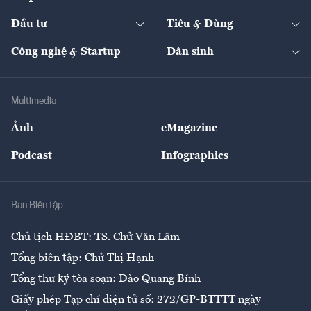
Start-up
Dự án
Công nghiệp
Chuyển động 24h
Đối thoại
The Guide
Video
Đầu tư
Tiêu & Dùng
Quản trị số
Cafe BĐS
Thị trường
Kinh doanh
Kết nối
Tạp chí kinh tế Việt Nam
eMagazine
Nhà đầu tư
Du lịch
Công nghệ & Startup
Dân sinh
Tư vấn
Nông sản
Doanh nhân
Tư vấn Tiêu & Dùng
Infographics
Hạ tầng
Sức khỏe
Khung pháp lý
Doanh nghiệp
Địa phương
Thị trường
Bảo hiểm
Multimedia
Sự kiện
Nhân lực
Ảnh
eMagazine
Đẹp +
An sinh
Podcast
Infographics
Giải trí
Y tế
Nhà
Ban Biên tập
Ẩm thực
Chủ tịch HĐBT: TS. Chử Văn Lâm
Tổng biên tập: Chử Thị Hạnh
Tổng thư ký tòa soạn: Đào Quang Bính
Giấy phép Tạp chí điện tử số: 272/GP-BTTTT ngày