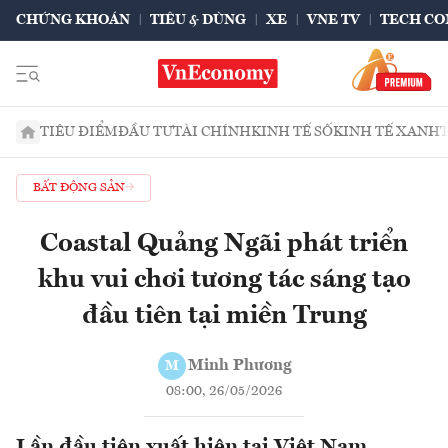
CHỨNG KHOÁN
TIÊU & DÙNG
XE
VNE TV
TECH CO
TIÊU ĐIỂM
ĐẦU TƯ
TÀI CHÍNH
KINH TẾ SỐ
KINH TẾ XANH
BẤT ĐỘNG SẢN
Coastal Quảng Ngãi phát triển
khu vui chơi tương tác sáng tạo
đầu tiên tại miền Trung
Minh Phương
M
08:00, 26/05/2026
Lần đầu tiên xuất hiện tại Việt Nam,