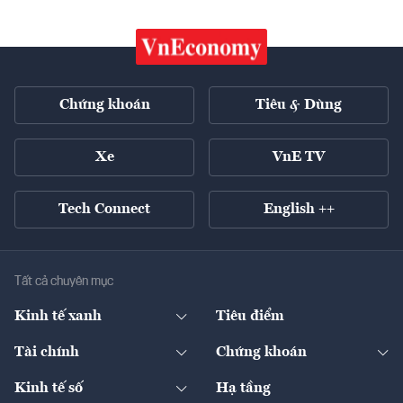
Chứng khoán
Tiêu & Dùng
Xe
VnE TV
Tech Connect
English ++
Tất cả chuyên mục
Kinh tế xanh
Tiêu điểm
Chuyển động xanh
Tài chính
Chứng khoán
Pháp lý
Ngân hàng
Doanh nghiệp niêm yết
Kinh tế số
Hạ tầng