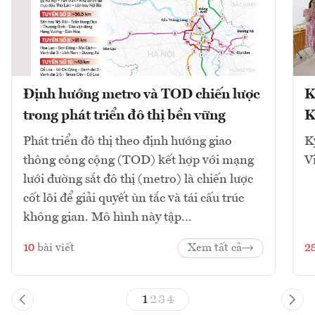
Định hướng metro và TOD chiến lược
K
trong phát triển đô thị bền vững
K
Phát triển đô thị theo định hướng giao
K
thông công cộng (TOD) kết hợp với mạng
V
lưới đường sắt đô thị (metro) là chiến lược
cốt lõi để giải quyết ùn tắc và tái cấu trúc
không gian. Mô hình này tập...
10
bài viết
Xem tất cả
2
1
2
3
4