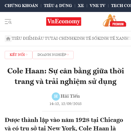
CHỨNG KHOÁN
TIÊU & DÙNG
XE
VNE TV
TECH CO
TIÊU ĐIỂM
ĐẦU TƯ
TÀI CHÍNH
KINH TẾ SỐ
KINH TẾ XANH
KẾT NỐI
DOANH NGHIỆP
Cole Haan: Sự cân bằng giữa thời
trang và trải nghiệm sử dụng
Hải Tiến
H
14:12, 12/09/2018
Được thành lập vào năm 1928 tại Chicago
và có trụ sở tại New York, Cole Haan là