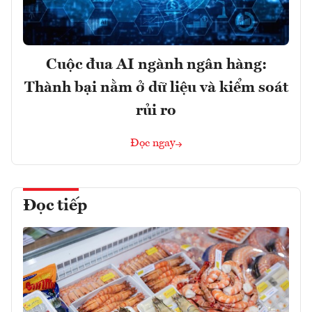
Cuộc đua AI ngành ngân hàng:
Thành bại nằm ở dữ liệu và kiểm soát
rủi ro
Đọc ngay
Đọc tiếp