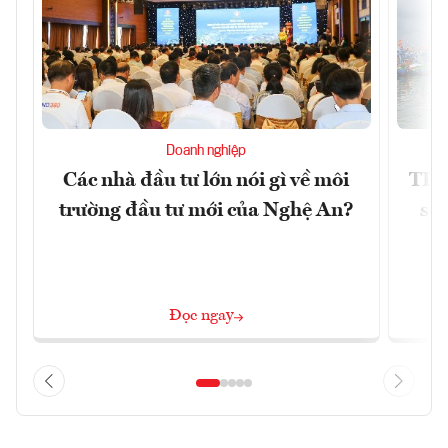
Doanh nghiệp
Các nhà đầu tư lớn nói gì về môi
TP.
trường đầu tư mới của Nghệ An?
soá
Đọc ngay