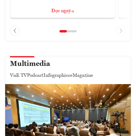
Đọc ngay
Multimedia
VnE TV
Podcast
Infographics
eMagazine