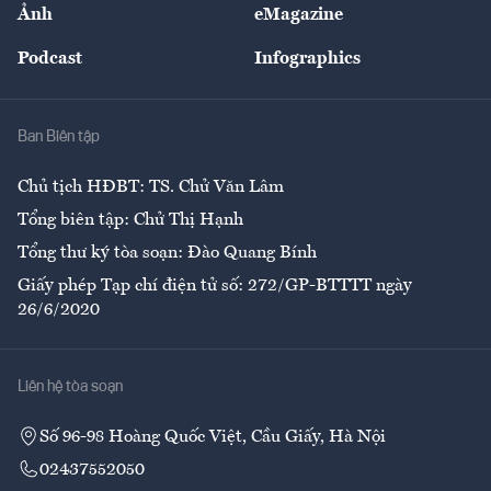
Nhân lực
Ảnh
eMagazine
Đẹp +
An sinh
Podcast
Infographics
Giải trí
Y tế
Nhà
Ban Biên tập
Ẩm thực
Chủ tịch HĐBT: TS. Chử Văn Lâm
Tổng biên tập: Chử Thị Hạnh
Tổng thư ký tòa soạn: Đào Quang Bính
Giấy phép Tạp chí điện tử số: 272/GP-BTTTT ngày
26/6/2020
Liên hệ tòa soạn
Số 96-98 Hoàng Quốc Việt, Cầu Giấy, Hà Nội
02437552050