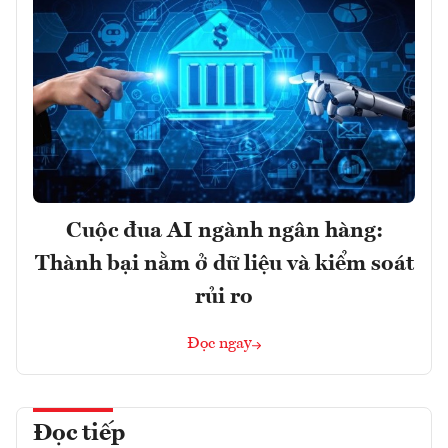
Cuộc đua AI ngành ngân hàng:
Thành bại nằm ở dữ liệu và kiểm soát
rủi ro
Đọc ngay
Đọc tiếp