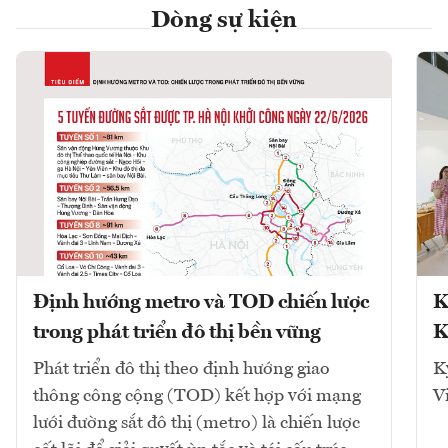
Dòng sự kiện
Định hướng metro và TOD chiến lược
K
trong phát triển đô thị bền vững
K
Phát triển đô thị theo định hướng giao
K
thông công cộng (TOD) kết hợp với mạng
V
lưới đường sắt đô thị (metro) là chiến lược