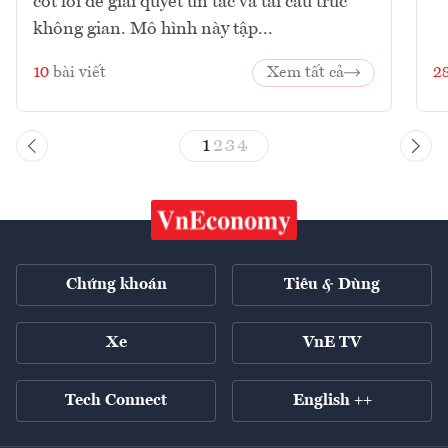
cốt lõi để giải quyết ùn tắc và tái cấu trúc
không gian. Mô hình này tập...
10
bài viết
Xem tất cả
2
1
2
3
4
Chứng khoán
Tiêu & Dùng
Xe
VnE TV
Tech Connect
English ++