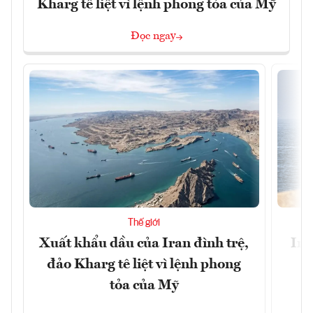
Kharg tê liệt vì lệnh phong tỏa của Mỹ
Đọc ngay
Thế giới
Xuất khẩu dầu của Iran đình trệ,
Ira
đảo Kharg tê liệt vì lệnh phong
tỏa của Mỹ