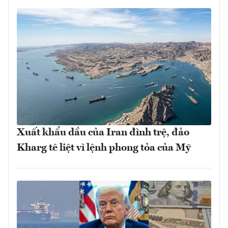
Xuất khẩu dầu của Iran đình trệ, đảo
Kharg tê liệt vì lệnh phong tỏa của Mỹ