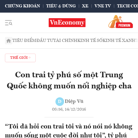
CHỨNG KHOÁN
TIÊU & DÙNG
XE
VNE TV
TECH CO
TIÊU ĐIỂM
ĐẦU TƯ
TÀI CHÍNH
KINH TẾ SỐ
KINH TẾ XANH
THẾ GIỚI
Con trai tỷ phú số một Trung
Quốc không muốn nối nghiệp cha
Diệp Vũ
D
08:56, 14/12/2016
“Tôi đã hỏi con trai tôi và nó nói nó không
muốn sống một cuộc đời như tôi”, tỷ phú