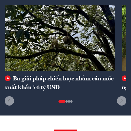
Ba giải pháp chiến lược nhằm cán mốc
xuất khẩu 74 tỷ USD
ngu