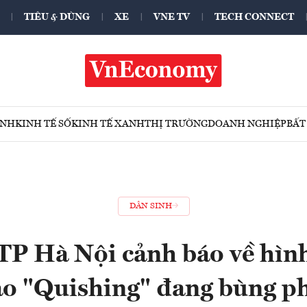
TIÊU & DÙNG
XE
VNE TV
TECH CONNECT
ÍNH
KINH TẾ SỐ
KINH TẾ XANH
THỊ TRƯỜNG
DOANH NGHIỆP
BẤT
DÂN SINH
TP Hà Nội cảnh báo về hình
o "Quishing" đang bùng p