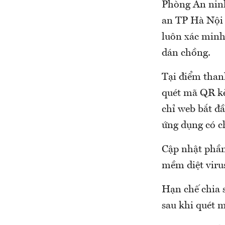
Phòng An nin
an TP Hà Nội 
luôn xác minh
dán chồng.
Tại điểm than
quét mã QR kè
chỉ web bắt đ
ứng dụng có c
Cập nhật phần
mềm diệt viru
Hạn chế chia 
sau khi quét 