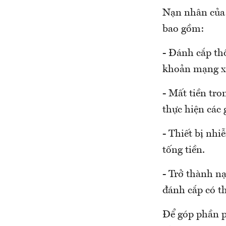
Nạn nhân của 
bao gồm:
- Đánh cắp thôn
khoản mạng x
- Mất tiền tro
thực hiện các 
- Thiết bị nhi
tống tiền.
- Trở thành n
đánh cắp có t
Để góp phần p