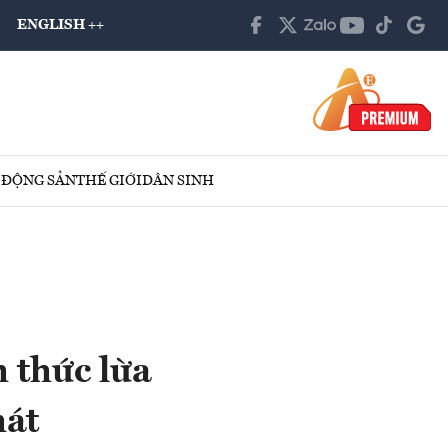
ENGLISH ++
 ĐỘNG SẢN
THẾ GIỚI
DÂN SINH
 thức lừa
hát