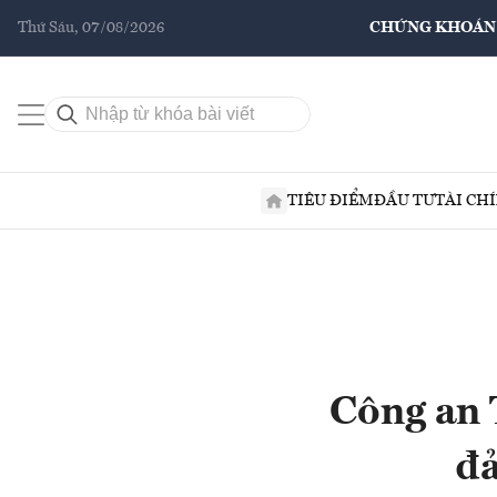
Thứ Sáu, 07/08/2026
CHỨNG KHOÁN
TIÊU ĐIỂM
ĐẦU TƯ
TÀI CH
Công an 
đả