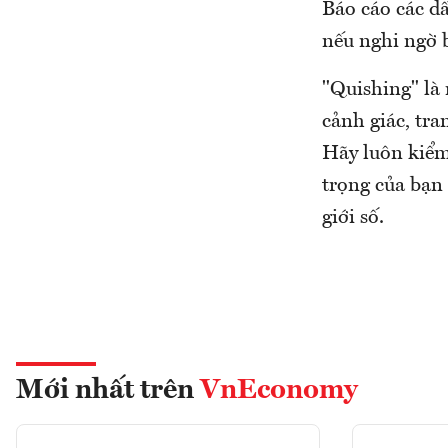
Báo cáo các d
nếu nghi ngờ b
"Quishing" là
cảnh giác, tr
Hãy luôn kiểm
trọng của bạn
giới số.
Mới nhất trên
VnEconomy