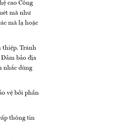
hệ cao Công
quét mã như
các mã lạ hoặc
 thiệp. Tránh
. Đảm bảo địa
ân nhắc dùng
ảo vệ bởi phần
cấp thông tin