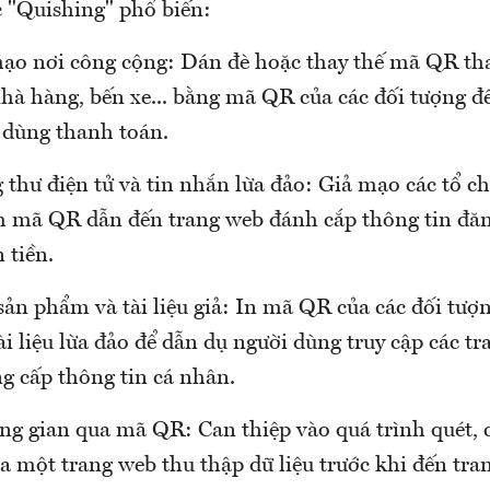
c "Quishing" phổ biến:
ạo nơi công cộng: Dán đè hoặc thay thế mã QR th
nhà hàng, bến xe... bằng mã QR của các đối tượng đ
i dùng thanh toán.
thư điện tử và tin nhắn lừa đảo: Giả mạo các tổ ch
 mã QR dẫn đến trang web đánh cắp thông tin đă
 tiền.
sản phẩm và tài liệu giả: In mã QR của các đối tượ
 tài liệu lừa đảo để dẫn dụ người dùng truy cập các t
g cấp thông tin cá nhân.
ung gian qua mã QR: Can thiệp vào quá trình quét,
 một trang web thu thập dữ liệu trước khi đến tra