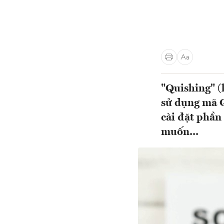
"Quishing" (
sử dụng mã Q
cài đặt phần
muốn...