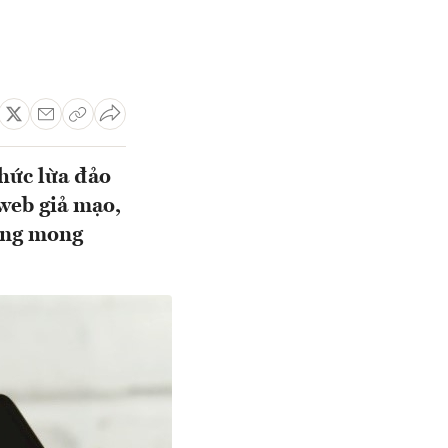
thức lừa đảo
web giả mạo,
hông mong