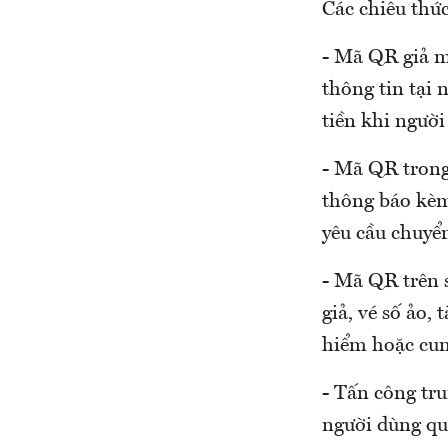
Các chiêu thứ
- Mã QR giả m
thông tin tại 
tiền khi ngườ
- Mã QR trong 
thông báo kèm
yêu cầu chuyển
- Mã QR trên 
giả, vé số ảo,
hiểm hoặc cun
- Tấn công tr
người dùng qua