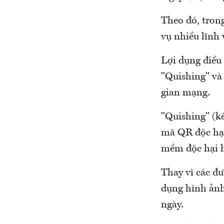
Theo đó, tron
vụ nhiều lĩnh 
Lợi dụng điều 
"Quishing" và
gian mạng.
"Quishing" (kế
mã QR độc hại
mềm độc hại h
Thay vì các đư
dụng hình ảnh
ngày.