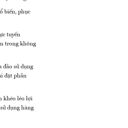
ổ biến, phục
rực tuyến
ểm trong không
a đảo sử dụng
ài đặt phần
 khéo léo lợi
 sử dụng hàng