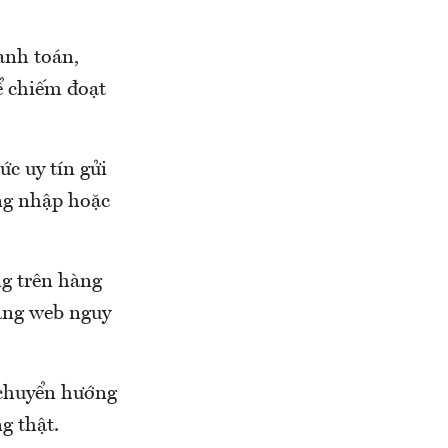
anh toán,
ể chiếm đoạt
ức uy tín gửi
ng nhập hoặc
ng trên hàng
rang web nguy
 chuyển hướng
ng thật.