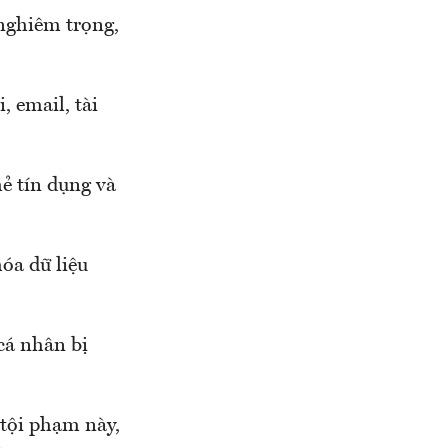
nghiêm trọng,
, email, tài
hẻ tín dụng và
óa dữ liệu
cá nhân bị
 tội phạm này,