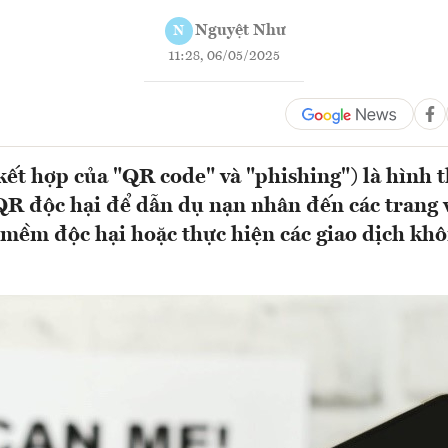
Nguyệt Như
N
11:28, 06/05/2025
kết hợp của "QR code" và "phishing") là hình 
R độc hại để dẫn dụ nạn nhân đến các trang 
 mềm độc hại hoặc thực hiện các giao dịch k