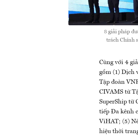
8 giải pháp đ
trách Chính 
Cùng với 4 giả
gồm (1) Dịch 
Tập đoàn VNP
CIVAMS từ Tậ
SuperShip từ 
tiếp Đa kênh
ViHAT; (5) Nề
hiệu thời tra