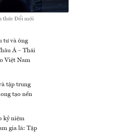
ch thức Đổi mới
 tư và ông
Châu Á – Thái
ạo Việt Nam
và tập trung
phong tạo nền
o kỷ niệm
am gia là: Tập