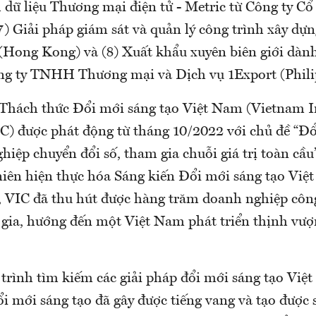
h dữ liệu Thương mại điện tử - Metric từ Công ty C
7) Giải pháp giám sát và quản lý công trình xây dựng
 (Hong Kong) và (8) Xuất khẩu xuyên biên giới dàn
ng ty TNHH Thương mại và Dịch vụ 1Export (Phili
Thách thức Đổi mới sáng tạo Việt Nam (Vietnam 
IC) được phát động từ tháng 10/2022 với chủ đề “Đổ
iệp chuyển đổi số, tham gia chuỗi giá trị toàn cầu
niên hiện thực hóa Sáng kiến Đổi mới sáng tạo Việ
 VIC đã thu hút được hàng trăm doanh nghiệp côn
 gia, hướng đến một Việt Nam phát triển thịnh vượ
 trình tìm kiếm các giải pháp đổi mới sáng tạo Việ
i mới sáng tạo đã gây được tiếng vang và tạo được