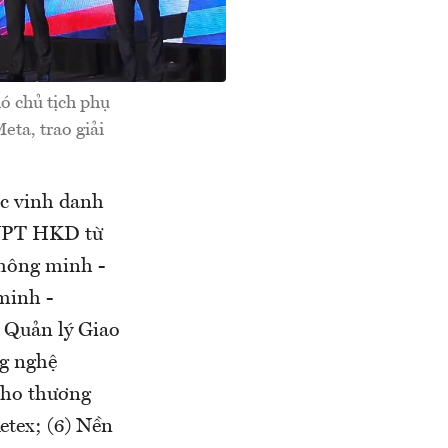
ó chủ tịch phụ
ta, trao giải
ợc vinh danh
VNPT HKD từ
hông minh -
minh -
 Quản lý Giao
g nghệ
cho thương
etex; (6) Nền