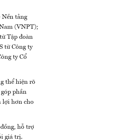
) Nền tảng
t Nam (VNPT);
 từ Tập đoàn
 từ Công ty
Công ty Cổ
g thể hiện rõ
, góp phần
n lợi hơn cho
 đồng, hỗ trợ
 giá trị.