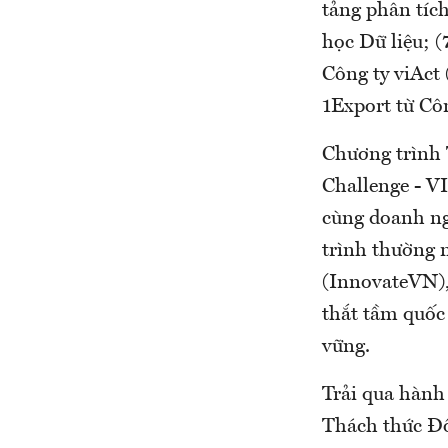
tảng phân tíc
học Dữ liệu; (
Công ty viAct
1Export từ Cô
Chương trình 
Challenge - V
cùng doanh ngh
trình thường 
(InnovateVN),
thắt tầm quốc
vững.
Trải qua hành
Thách thức Đổ