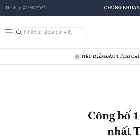
Thứ Bảy, 08/08/2026
CHỨNG KHOÁN
TIÊU ĐIỂM
ĐẦU TƯ
TÀI CH
Công bố 1
nhất 