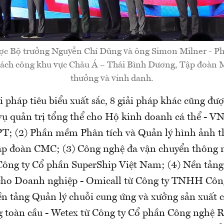
ược Bộ trưởng Nguyễn Chí Dũng và ông Simon Milner - Ph
sách công khu vực Châu Á – Thái Bình Dương, Tập đoàn Me
thưởng và vinh danh.
i pháp tiêu biểu xuất sắc, 8 giải pháp khác cũng đư
vụ quản trị tổng thể cho Hộ kinh doanh cá thể - 
T; (2) Phần mềm Phân tích và Quản lý hình ảnh t
p đoàn CMC; (3) Công nghệ đa vận chuyển thông 
Công ty Cổ phần SuperShip Việt Nam; (4) Nền tảng
 cho Doanh nghiệp - Omicall từ Công ty TNHH Côn
n tảng Quản lý chuỗi cung ứng và xưởng sản xuất 
ng toàn cầu - Wetex từ Công ty Cổ phần Công nghệ R