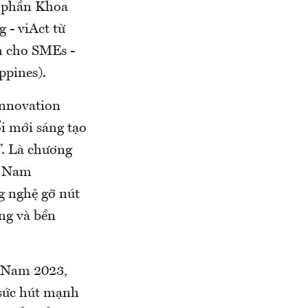
ổ phần Khoa
 - viAct từ
h cho SMEs -
ppines).
Innovation
i mới sáng tạo
”. Là chương
t Nam
g nghệ gỡ nút
ng và bền
t Nam 2023,
 sức hút mạnh