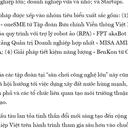
ghiệp lớn; doanh nghiệp vừa và nhỏ; và Startups.
 pháp được xếp vào nhóm tiêu biểu xuất sắc gồm: (1
 - oneSME từ Tập đoàn Bưu chính Viễn thông Việ
a quy trình với trợ lý robot ảo (RPA) - FPT akaBot
tảng Quản trị Doanh nghiệp hợp nhất - MISA AMIS
 (4) Giải pháp tiết kiệm năng lượng - BenKon từ 
.
a các tập đoàn tại “sân chơi công nghệ lớn” này cũn
ã hội hướng tới việc dựng xây đất nước hùng mạnh
 phủ và các tổ chức liên quan tạo môi trường thuậ
ạo.
ầu tàu lan tỏa tinh thần đổi mới sáng tạo đến cộng
ệp Việt trên hành trình tham gia sâu hơn vào chuỗi