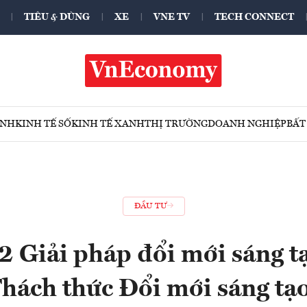
TIÊU & DÙNG
XE
VNE TV
TECH CONNECT
ÍNH
KINH TẾ SỐ
KINH TẾ XANH
THỊ TRƯỜNG
DOANH NGHIỆP
BẤT
ĐẦU TƯ
2 Giải pháp đổi mới sáng tạ
Thách thức Đổi mới sáng tạ