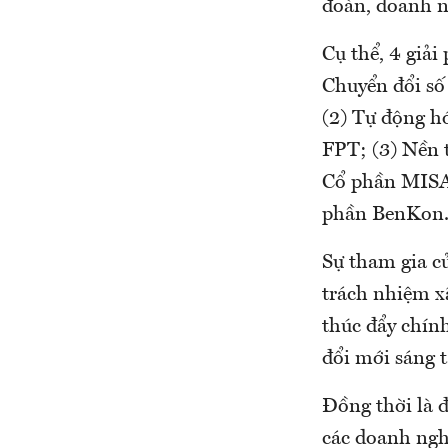
đoàn, doanh n
Cụ thể, 4 giải
Chuyển đổi số
(2) Tự động hó
FPT; (3) Nền 
Cổ phần MISA;
phần BenKon
Sự tham gia củ
trách nhiệm x
thúc đẩy chính
đổi mới sáng t
Đồng thời là đ
các doanh nghi