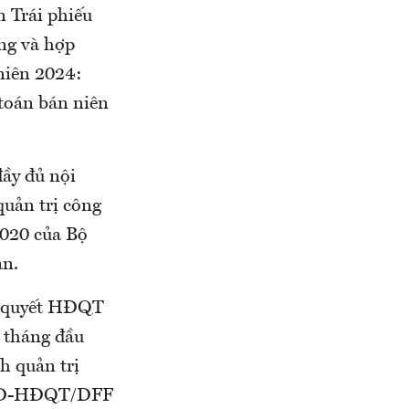
 Trái phiếu
ng và hợp
 niên 2024:
 toán bán niên
đầy đủ nội
quản trị công
2020 của Bộ
án.
hị quyết HĐQT
6 tháng đầu
h quản trị
/QĐ-HĐQT/DFF