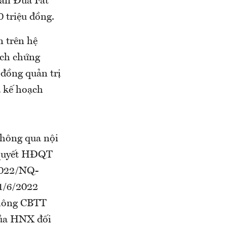
oàn Đua Fat
 triệu đồng.
n trên hệ
ịch chứng
 đồng quản trị
 kế hoạch
hông qua nội
 quyết HĐQT
2022/NQ-
1/6/2022
 không CBTT
của HNX đối