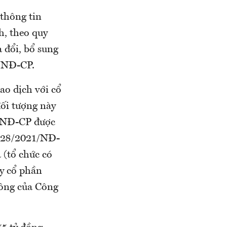
thông tin
h, theo quy
 đổi, bổ sung
1/NĐ-CP.
ao dịch với cổ
đối tượng này
0/NĐ-CP được
 128/2021/NĐ-
(tổ chức có
ty cổ phần
đông của Công