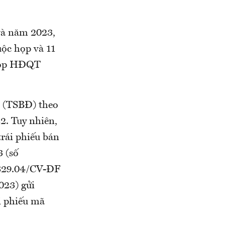
và năm 2023,
ộc họp và 11
 họp HĐQT
m (TSBĐ) theo
2. Tuy nhiên,
trái phiếu bán
 (số
0829.04/CV-ĐF
023) gửi
i phiếu mã