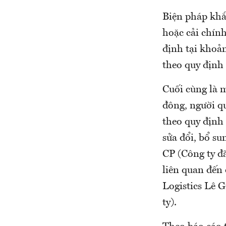
Biện pháp khắ
hoặc cải chính
định tại khoả
theo quy định
Cuối cùng là m
đông, người qu
theo quy định
sửa đổi, bổ s
CP (Công ty đ
liên quan đến
Logistics Lê 
ty).