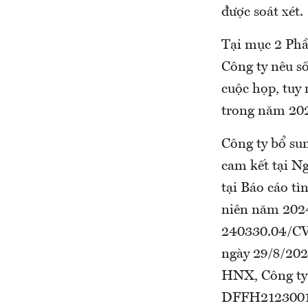
được soát xét.
Tại mục 2 Phầ
Công ty nêu s
cuộc họp, tuy
trong năm 202
Công ty bổ su
cam kết tại Ng
tại Báo cáo tì
niên năm 202
240330.04/CV
ngày 29/8/202
HNX, Công ty 
DFFH2123001