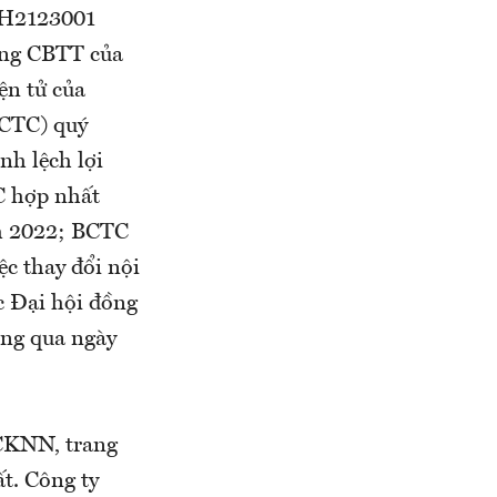
FFH2123001
ống CBTT của
ện tử của
(BCTC) quý
h lệch lợi
C hợp nhất
ăm 2022; BCTC
c thay đổi nội
c Đại hội đồng
ng qua ngày
CKNN, trang
t. Công ty