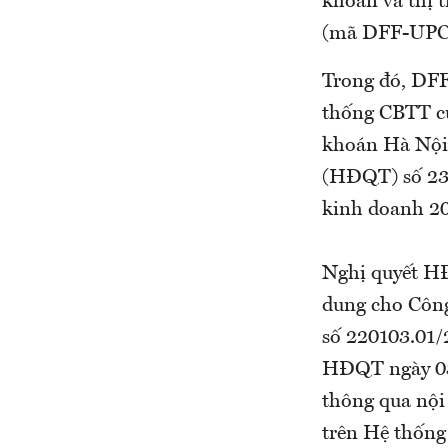
khoán và thị 
(mã DFF-UPCoM
Trong đó, DFF 
thống CBTT củ
khoán Hà Nội 
(HĐQT) số 23
kinh doanh 20
Nghị quyết H
dung cho Công
số 220103.01
HĐQT ngày 03
thông qua nội
trên Hệ thống