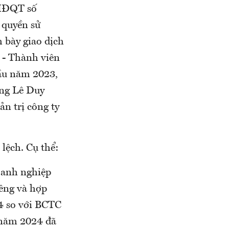
 HĐQT số
quyền sử
h bày giao dịch
 - Thành viên
đầu năm 2023,
ông Lê Duy
n trị công ty
 lệch. Cụ thể:
oanh nghiệp
êng và hợp
4 so với BCTC
 năm 2024 đã