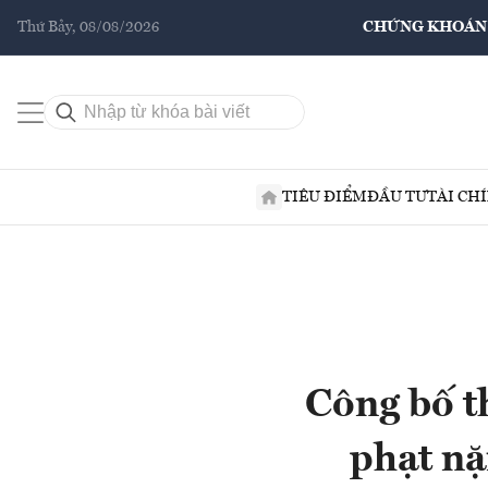
Thứ Bảy, 08/08/2026
CHỨNG KHOÁN
TIÊU ĐIỂM
ĐẦU TƯ
TÀI CH
Công bố th
phạt nặ