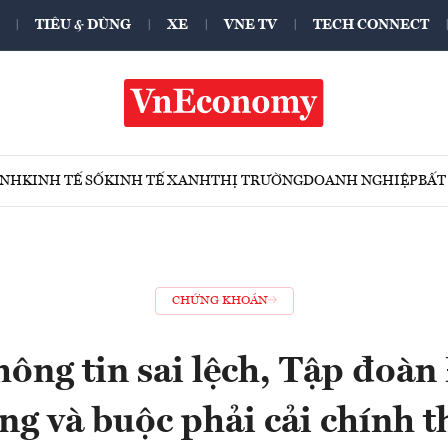
TIÊU & DÙNG
XE
VNE TV
TECH CONNECT
ÍNH
KINH TẾ SỐ
KINH TẾ XANH
THỊ TRƯỜNG
DOANH NGHIỆP
BẤT
CHỨNG KHOÁN
ông tin sai lệch, Tập đoàn
ng và buộc phải cải chính t