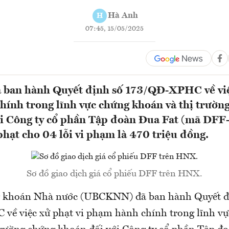
Hà Anh
H
07:45, 15/05/2025
an hành Quyết định số 173/QĐ-XPHC về việc
ính trong lĩnh vực chứng khoán và thị trườn
ới Công ty cổ phần Tập đoàn Đua Fat (mã DF
 phạt cho 04 lỗi vi phạm là 470 triệu đồng.
Sơ đồ giao dịch giá cổ phiếu DFF trên HNX.
 khoán Nhà nước (UBCKNN) đã ban hành Quyết đ
ề việc xử phạt vi phạm hành chính trong lĩnh v