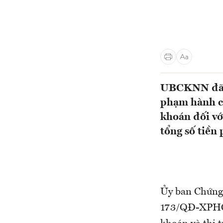
UBCKNN đã b
phạm hành ch
khoán đối v
tổng số tiền
Ủy ban Chứng
173/QĐ-XPHC v