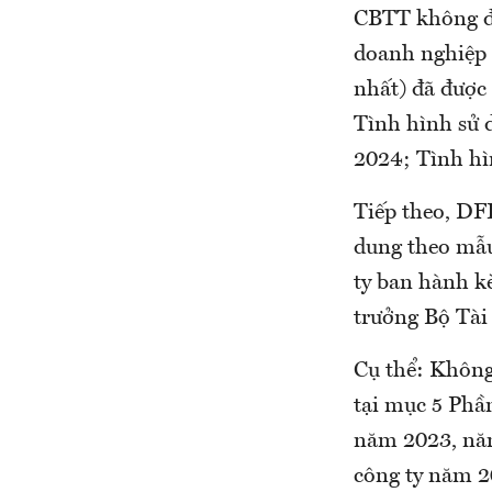
CBTT không đú
doanh nghiệp 
nhất) đã được 
Tình hình sử d
2024; Tình hì
Tiếp theo, DFF
dung theo mẫu
ty ban hành k
trưởng Bộ Tài
Cụ thể: Không
tại mục 5 Phần
năm 2023, năm
công ty năm 