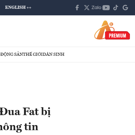
ENGLISH ++
 ĐỘNG SẢN
THẾ GIỚI
DÂN SINH
 Đua Fat bị
hông tin