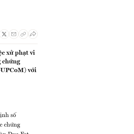
 xử phạt vi
g chứng
F-UPCoM) với
ịnh số
ực chứng