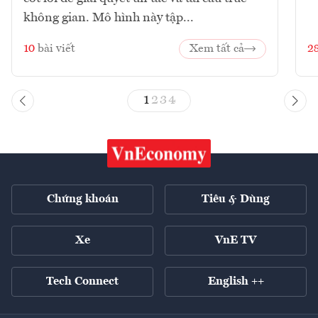
không gian. Mô hình này tập...
10
bài viết
Xem tất cả
2
1
2
3
4
Chứng khoán
Tiêu & Dùng
Xe
VnE TV
Tech Connect
English ++