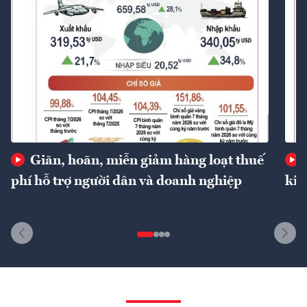
Giãn, hoãn, miễn giảm hàng loạt thuế
phí hỗ trợ người dân và doanh nghiệp
kin