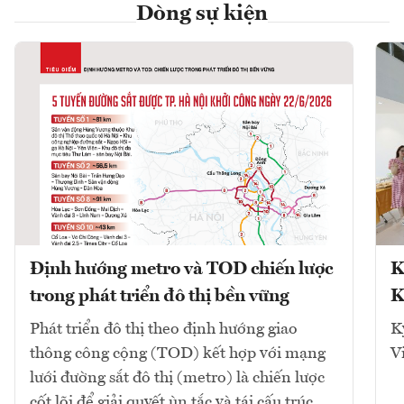
Dòng sự kiện
Định hướng metro và TOD chiến lược
K
trong phát triển đô thị bền vững
K
Phát triển đô thị theo định hướng giao
K
thông công cộng (TOD) kết hợp với mạng
V
lưới đường sắt đô thị (metro) là chiến lược
cốt lõi để giải quyết ùn tắc và tái cấu trúc