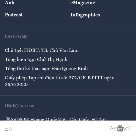
Ảnh
eMagazine
Đẹp +
An sinh
Podcast
Infographics
Giải trí
Y tế
Nhà
Ban Biên tập
Ẩm thực
Chủ tịch HĐBT: TS. Chử Văn Lâm
Tổng biên tập: Chử Thị Hạnh
Tổng thư ký tòa soạn: Đào Quang Bính
Giấy phép Tạp chí điện tử số: 272/GP-BTTTT ngày
26/6/2020
Liên hệ tòa soạn
Số 96-98 Hoàng Quốc Việt, Cầu Giấy, Hà Nội
02437552050