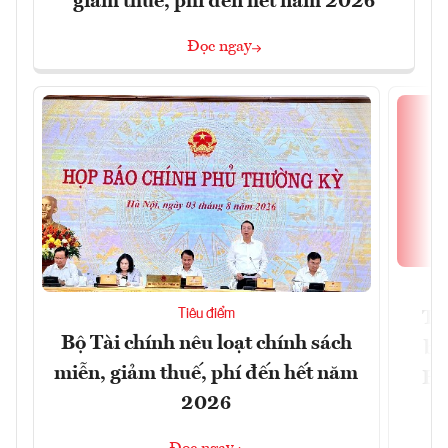
giảm thuế, phí đến hết năm 2026
Đọc ngay
Tiêu điểm
Th
Bộ Tài chính nêu loạt chính sách
bi
miễn, giảm thuế, phí đến hết năm
Hộ
2026