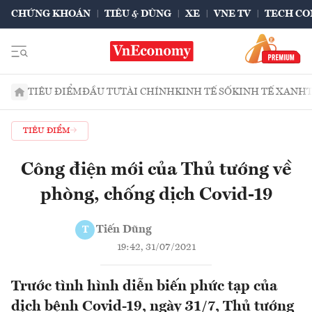
CHỨNG KHOÁN
TIÊU & DÙNG
XE
VNE TV
TECH CO
TIÊU ĐIỂM
ĐẦU TƯ
TÀI CHÍNH
KINH TẾ SỐ
KINH TẾ XANH
TIÊU ĐIỂM
Công điện mới của Thủ tướng về
phòng, chống dịch Covid-19
Tiến Dũng
T
19:42, 31/07/2021
Trước tình hình diễn biến phức tạp của
dịch bệnh Covid-19, ngày 31/7, Thủ tướng