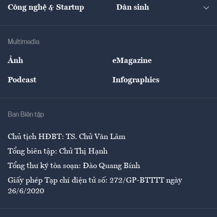
Nhà đầu tư
Du lịch
Công nghệ & Startup
Dân sinh
Tư vấn
Nông sản
Doanh nhân
Tư vấn Tiêu & Dùng
Infographics
Hạ tầng
Sức khỏe
Khung pháp lý
Doanh nghiệp
Địa phương
Thị trường
Bảo hiểm
Multimedia
Sự kiện
Nhân lực
Ảnh
eMagazine
Đẹp +
An sinh
Podcast
Infographics
Giải trí
Y tế
Nhà
Ban Biên tập
Ẩm thực
Chủ tịch HĐBT: TS. Chử Văn Lâm
Tổng biên tập: Chử Thị Hạnh
Tổng thư ký tòa soạn: Đào Quang Bính
Giấy phép Tạp chí điện tử số: 272/GP-BTTTT ngày
26/6/2020