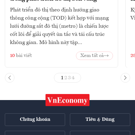
Phát triển đô thị theo định hướng giao
K
thông công cộng (TOD) kết hợp với mạng
V
lưới đường sắt đô thị (metro) là chiến lược
cốt lõi để giải quyết ùn tắc và tái cấu trúc
không gian. Mô hình này tập...
10
bài viết
Xem tất cả
2
1
2
3
4
Chứng khoán
Tiêu & Dùng