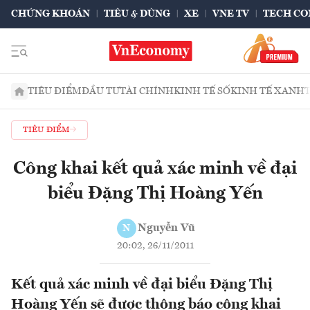
CHỨNG KHOÁN
TIÊU & DÙNG
XE
VNE TV
TECH CO
TIÊU ĐIỂM
ĐẦU TƯ
TÀI CHÍNH
KINH TẾ SỐ
KINH TẾ XANH
TIÊU ĐIỂM
Công khai kết quả xác minh về đại
biểu Đặng Thị Hoàng Yến
Nguyễn Vũ
N
20:02, 26/11/2011
Kết quả xác minh về đại biểu Đặng Thị
Hoàng Yến sẽ được thông báo công khai