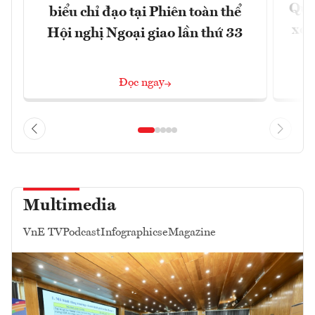
Quốc
biểu chỉ đạo tại Phiên toàn thể
xem
Hội nghị Ngoại giao lần thứ 33
Đọc ngay
Multimedia
VnE TV
Podcast
Infographics
eMagazine