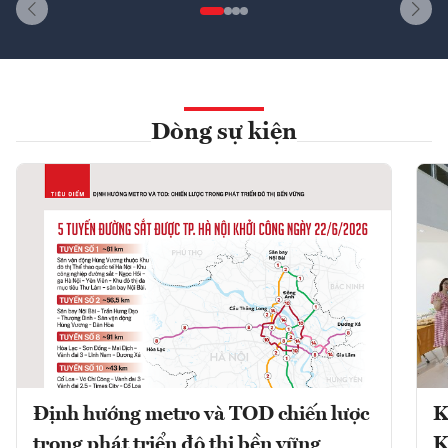
Dòng sự kiện
Định hướng metro và TOD chiến lược
K
trong phát triển đô thị bền vững
K