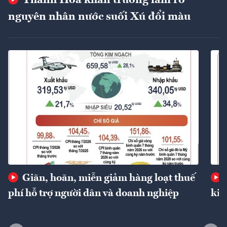
Thanh Hóa khẩn trương làm rõ
nguyên nhân nước suối Xú đổi màu
Giãn, hoãn, miễn giảm hàng loạt thuế
phí hỗ trợ người dân và doanh nghiệp
kin