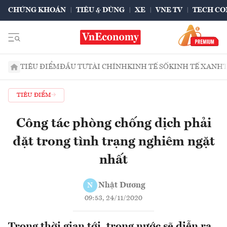
CHỨNG KHOÁN
TIÊU & DÙNG
XE
VNE TV
TECH CO
TIÊU ĐIỂM
ĐẦU TƯ
TÀI CHÍNH
KINH TẾ SỐ
KINH TẾ XANH
TIÊU ĐIỂM
Công tác phòng chống dịch phải
đặt trong tình trạng nghiêm ngặt
nhất
Nhật Dương
N
09:53, 24/11/2020
Trong thời gian tới, trong nước sẽ diễn ra