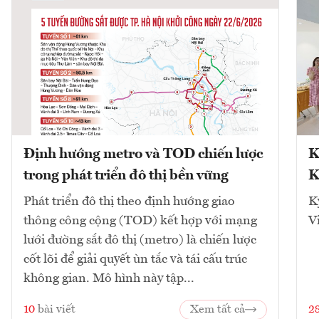
Định hướng metro và TOD chiến lược
K
trong phát triển đô thị bền vững
K
Phát triển đô thị theo định hướng giao
K
thông công cộng (TOD) kết hợp với mạng
V
lưới đường sắt đô thị (metro) là chiến lược
cốt lõi để giải quyết ùn tắc và tái cấu trúc
không gian. Mô hình này tập...
10
bài viết
Xem tất cả
2