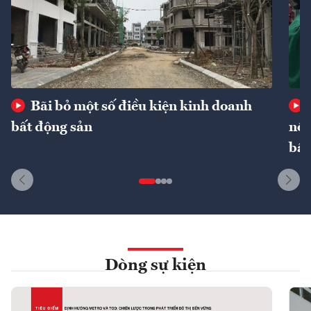
Bãi bỏ một số điều kiện kinh doanh
bất động sản
nôn
bất
Dòng sự kiện