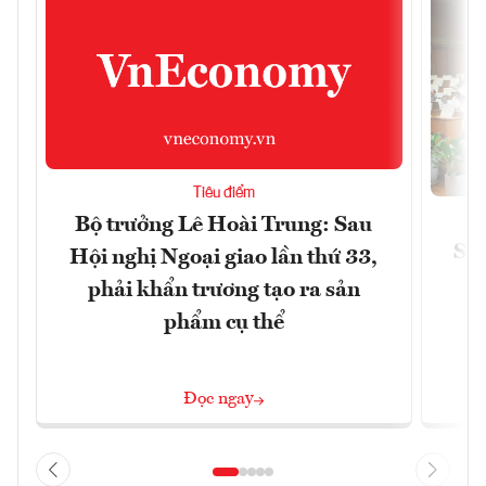
Tiêu điểm
Bộ trưởng Lê Hoài Trung: Sau
Siế
Hội nghị Ngoại giao lần thứ 33,
phải khẩn trương tạo ra sản
phẩm cụ thể
Đọc ngay