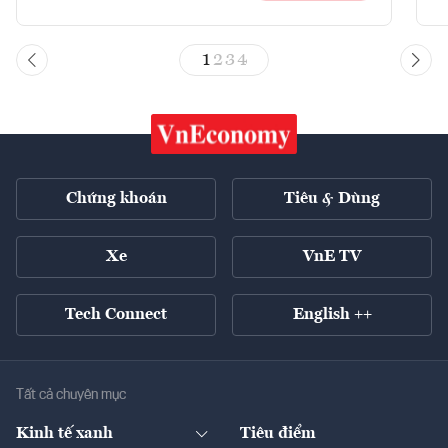
1
2
3
4
Chứng khoán
Tiêu & Dùng
Xe
VnE TV
Tech Connect
English ++
Tất cả chuyên mục
Kinh tế xanh
Tiêu điểm