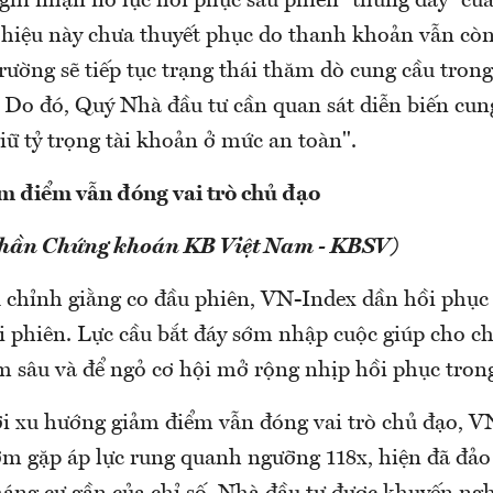
 ghi nhận nỗ lực hồi phục sau phiên “thủng đáy” củ
n hiệu này chưa thuyết phục do thanh khoản vẫn còn
rường sẽ tiếp tục trạng thái thăm dò cung cầu trong
. Do đó, Quý Nhà đầu tư cần quan sát diễn biến cun
iữ tỷ trọng tài khoản ở mức an toàn".
m điểm vẫn đóng vai trò chủ đạo
phần Chứng khoán KB Việt Nam - KBSV)
u chỉnh giằng co đầu phiên, VN-Index dần hồi phục
i phiên. Lực cầu bắt đáy sớm nhập cuộc giúp cho ch
m sâu và để ngỏ cơ hội mở rộng nhịp hồi phục tron
ới xu hướng giảm điểm vẫn đóng vai trò chủ đạo, V
m gặp áp lực rung quanh ngưỡng 118x, hiện đã đảo 