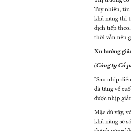
Thị trường có
Tuy nhiên, tí
khả năng thị t
dịch tiếp theo
thời vẫn nên g
Xu hướng giả
(Công ty Cổ 
“Sau nhịp điề
đà tăng về cuố
được nhịp giả
Mặc dù vậy, v
khả năng sẽ sớ