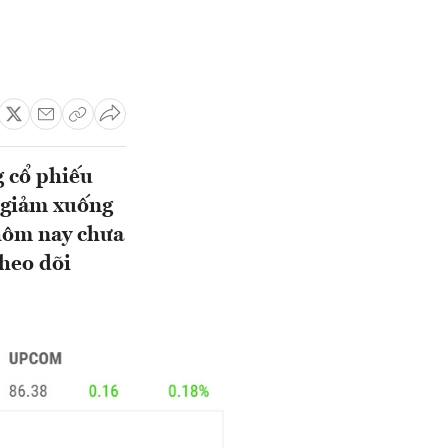
g cổ phiếu
t giảm xuống
 hôm nay chưa
theo dõi