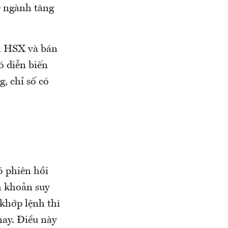
19 ngành tăng
àn HSX và bán
ó diễn biến
, chỉ số có
ó phiên hồi
h khoản suy
 khớp lệnh thì
nay. Điều này