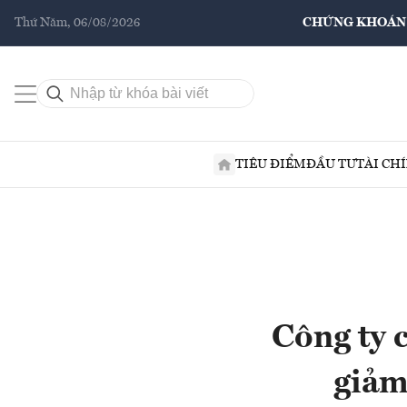
Thứ Năm, 06/08/2026
CHỨNG KHOÁN
TIÊU ĐIỂM
ĐẦU TƯ
TÀI CH
Công ty 
giảm