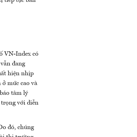
 tiếp tục bán
 số VN-Index có
g vẫn đang
uất hiện nhịp
n ở mức cao và
 báo tâm lý
 trọng với diễn
 Do đó, chúng