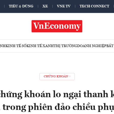
TIÊU & DÙNG
XE
VNE TV
TECH CONNECT
ÍNH
KINH TẾ SỐ
KINH TẾ XANH
THỊ TRƯỜNG
DOANH NGHIỆP
BẤT
CHỨNG KHOÁN
chứng khoán lo ngại thanh 
 trong phiên đảo chiều phụ