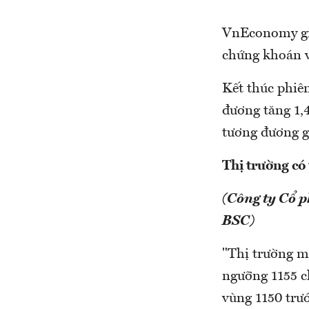
VnEconomy giớ
chứng khoán v
Kết thúc phi
đương tăng 1,
tương đương g
Thị trường có
(Công ty Cổ 
BSC)
"Thị trường mở
ngưỡng 1155 ch
vùng 1150 trư