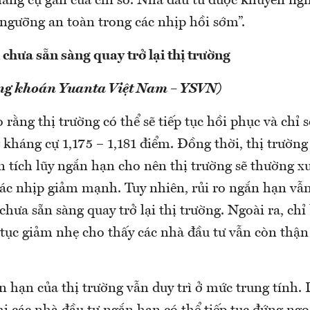
áng cự gần của chỉ số. Nhà đầu tư được khuyến nghị
 ngưỡng an toàn trong các nhịp hồi sớm”.
chưa sẵn sàng quay trở lại thị trường
ng khoán Yuanta Việt Nam – YSVN)
 rằng thị trường có thể sẽ tiếp tục hồi phục và chỉ
g kháng cự 1,175 – 1,181 điểm. Đồng thời, thị trườn
n tích lũy ngắn hạn cho nên thị trường sẽ thường x
các nhịp giảm mạnh. Tuy nhiên, rủi ro ngắn hạn vẫ
chưa sẵn sàng quay trở lại thị trường. Ngoài ra, chỉ
tục giảm nhẹ cho thấy các nhà đầu tư vẫn còn thận
 hạn của thị trường vẫn duy trì ở mức trung tính.