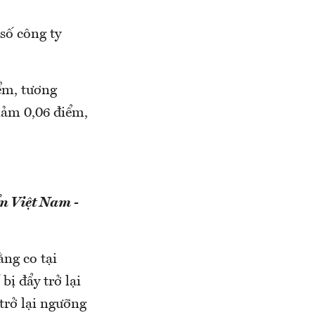
số công ty
iểm, tương
iảm 0,06 điểm,
n Việt Nam -
ằng co tại
bị đẩy trở lại
trở lại ngưỡng