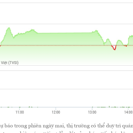
 báo trong phiên ngày mai, thị trường có thể duy trì quán