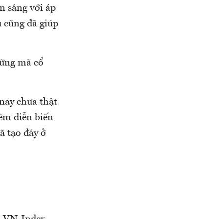
n sáng với áp
 cũng đã giúp
hững mã cổ
nay chưa thật
êm diễn biến
ã tạo đáy ở