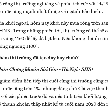
ộ rộng thị trường nghiêng về phía tích cực với 14/
ó mức tăng mạnh nhất thuộc về ngành Bảo hiểm.
của khối ngoại, hôm nay khối này mua ròng trên s
HNX. Trong những phiên tới, thị trường có thể sẽ c
 vùng 1160 để lấy đà bật lên. Nếu không thành công
uống ngưỡng 1100".
hêm thị trường đã tạo đáy hay chưa?
phần Chứng khoán Sài Gòn - Hà Nội - SHS)
giảm điểm liên tiếp thì cuối cùng thị trường cũng c
ới mức tăng trên 1%, nhưng đáng chú ý là việc than
ới các phiên trước đó và nếu tính trên khối lượng
có thanh khoản thấp nhất kể từ cuối năm 2020 đến 