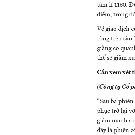
tâm lí 1160. Đ
điểm, trong đ
Về giao dịch 
ròng trên sàn 
giằng co quanh
thể sẽ giảm x
Cần xem xét t
(Công ty Cổ 
"Sau ba phiên 
phục trở lại v
giảm mạnh so v
đây là phiên 