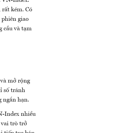
a VN-Index.
 rất kém. Có
 phiên giao
g cầu và tạm
 và mở rộng
ỉ số tránh
g ngắn hạn.
N-Index nhiều
vai trò trở