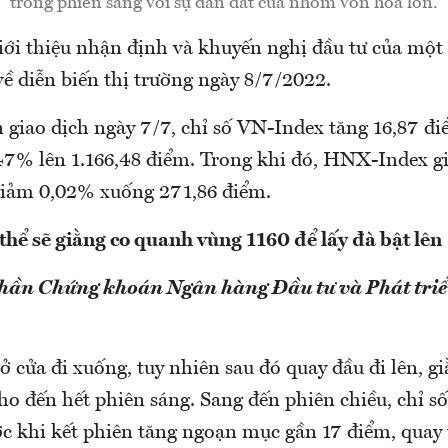
trong phiên sáng với sự dẫn dắt của nhóm vốn hóa lớn.
i thiệu nhận định và khuyến nghị đầu tư của một 
ề diễn biến thị trường ngày 8/7/2022.
ên giao dịch ngày 7/7, chỉ số VN-Index tăng 16,87 đ
47% lên 1.166,48 điểm. Trong khi đó, HNX-Index g
iảm 0,02% xuống 271,86 điểm.
 thể sẽ giằng co quanh vùng 1160 để lấy đà bật lên
phần Chứng khoán Ngân hàng Đầu tư và Phát triể
 cửa đi xuống, tuy nhiên sau đó quay đầu đi lên, gi
o đến hết phiên sáng. Sang đến phiên chiều, chỉ số 
ớc khi kết phiên tăng ngoạn mục gần 17 điểm, quay 