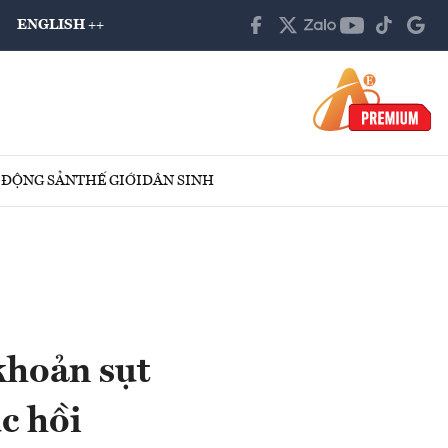
ENGLISH ++
 ĐỘNG SẢN
THẾ GIỚI
DÂN SINH
khoản sụt
c hồi