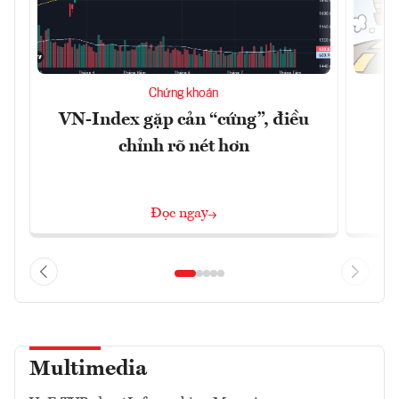
Chứng khoán
VN-Index gặp cản “cứng”, điều
B
chỉnh rõ nét hơn
Đọc ngay
Multimedia