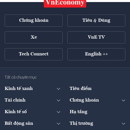
Chứng khoán
Tiêu & Dùng
Xe
VnE TV
Tech Connect
English ++
Tất cả chuyên mục
Kinh tế xanh
Tiêu điểm
Chuyển động xanh
Tài chính
Chứng khoán
Pháp lý
Ngân hàng
Doanh nghiệp niêm yết
Kinh tế số
Hạ tầng
Thương hiệu xanh
Thị trường vốn
Thị trường
Sản phẩm - Thị trường
Bất động sản
Thị trường
Diễn đàn
Thuế
Đầu tư