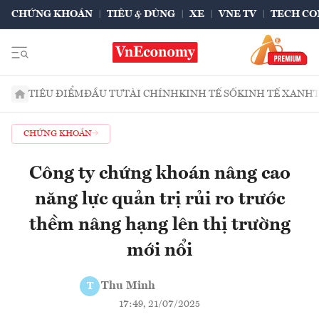
CHỨNG KHOÁN
TIÊU & DÙNG
XE
VNE TV
TECH CO
TIÊU ĐIỂM
ĐẦU TƯ
TÀI CHÍNH
KINH TẾ SỐ
KINH TẾ XANH
CHỨNG KHOÁN
Công ty chứng khoán nâng cao
năng lực quản trị rủi ro trước
thềm nâng hạng lên thị trường
mới nổi
Thu Minh
T
17:49, 21/07/2025