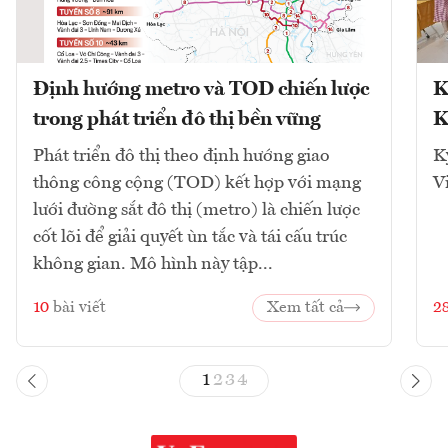
Định hướng metro và TOD chiến lược
K
trong phát triển đô thị bền vững
K
Phát triển đô thị theo định hướng giao
K
thông công cộng (TOD) kết hợp với mạng
V
lưới đường sắt đô thị (metro) là chiến lược
cốt lõi để giải quyết ùn tắc và tái cấu trúc
không gian. Mô hình này tập...
10
bài viết
Xem tất cả
2
1
2
3
4