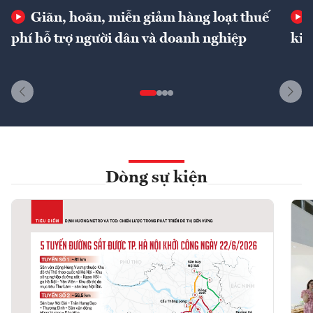
Giãn, hoãn, miễn giảm hàng loạt thuế
phí hỗ trợ người dân và doanh nghiệp
kin
Dòng sự kiện