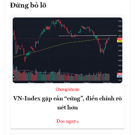
Đừng bỏ lỡ
Chứng khoán
VN-Index gặp cản “cứng”, điều chỉnh rõ
nét hơn
Đọc ngay