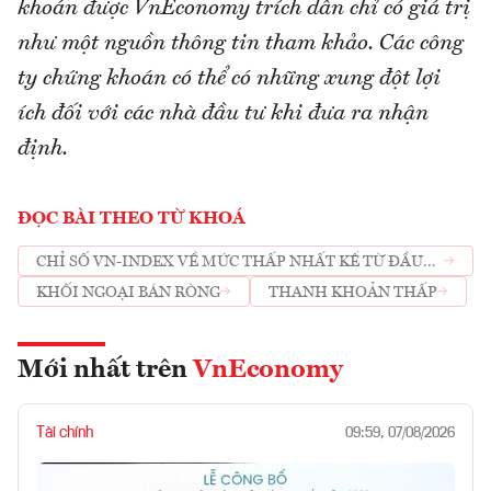
khoán được VnEconomy trích dẫn chỉ có giá trị
như một nguồn thông tin tham khảo. Các công
ty chứng khoán có thể có những xung đột lợi
ích đối với các nhà đầu tư khi đưa ra nhận
định.
ĐỌC BÀI THEO TỪ KHOÁ
CHỈ SỐ VN-INDEX VỀ MỨC THẤP NHẤT KỂ TỪ ĐẦU
NĂM!
KHỐI NGOẠI BÁN RÒNG
THANH KHOẢN THẤP
Mới nhất trên
VnEconomy
Tài chính
09:59, 07/08/2026