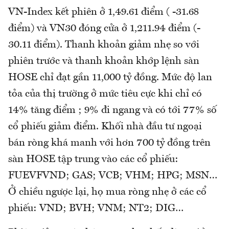
VN-Index kết phiên ở 1,49.61 điểm ( -31.68
điểm) và VN30 đóng cửa ở 1,211.94 điểm (-
30.11 điểm). Thanh khoản giảm nhẹ so với
phiên trước và thanh khoản khớp lệnh sàn
HOSE chỉ đạt gần 11,000 tỷ đồng. Mức độ lan
tỏa của thị trường ở mức tiêu cực khi chỉ có
14% tăng điểm ; 9% đi ngang và có tới 77% số
cổ phiếu giảm điểm. Khối nhà đầu tư ngoại
bán ròng khá manh với hơn 700 tỷ đồng trên
sàn HOSE tập trung vào các cổ phiếu:
FUEVFVND; GAS; VCB; VHM; HPG; MSN…
Ở chiều ngược lại, họ mua ròng nhẹ ở các cổ
phiếu: VND; BVH; VNM; NT2; DIG…