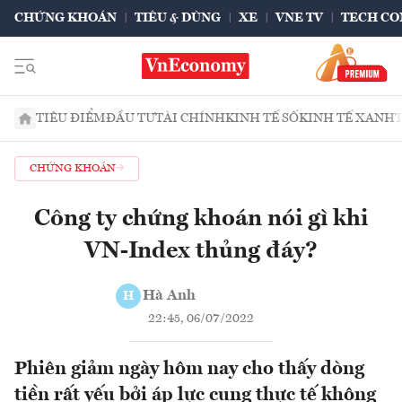
CHỨNG KHOÁN
TIÊU & DÙNG
XE
VNE TV
TECH CO
TIÊU ĐIỂM
ĐẦU TƯ
TÀI CHÍNH
KINH TẾ SỐ
KINH TẾ XANH
CHỨNG KHOÁN
Công ty chứng khoán nói gì khi
VN-Index thủng đáy?
Hà Anh
H
22:45, 06/07/2022
Phiên giảm ngày hôm nay cho thấy dòng
tiền rất yếu bởi áp lực cung thực tế không