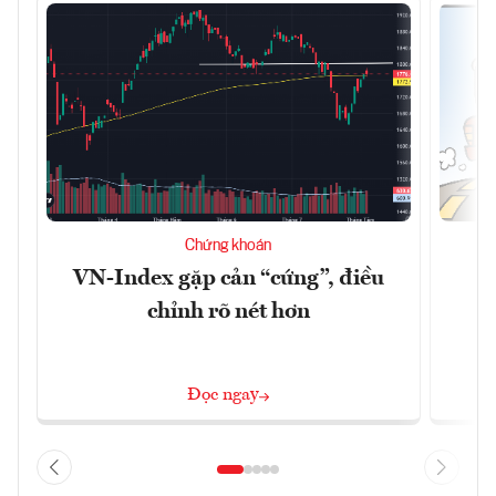
Chứng khoán
VN-Index gặp cản “cứng”, điều
B
chỉnh rõ nét hơn
Đọc ngay