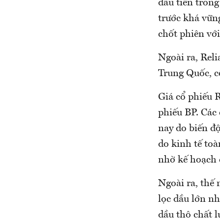
đầu tiên trong
trước khá vững
chốt phiên với
Ngoài ra, Rel
Trung Quốc, cô
Giá cổ phiếu 
phiếu BP. Các 
nay do biến độ
do kinh tế toà
nhờ kế hoạch 
Ngoài ra, thế
lọc dầu lớn nh
dầu thô chất 