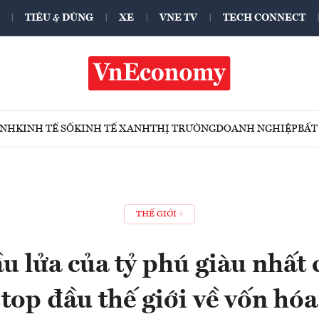
TIÊU & DÙNG
XE
VNE TV
TECH CONNECT
ÍNH
KINH TẾ SỐ
KINH TẾ XANH
THỊ TRƯỜNG
DOANH NGHIỆP
BẤT
THẾ GIỚI
u lửa của tỷ phú giàu nhất
top đầu thế giới về vốn hóa