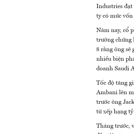
Industries đạ
ty có mức vốn
Năm nay, cổ ph
trường chứng 
8 rằng ông sẽ 
nhiều biện ph
doanh Saudi A
Tốc độ tăng g
Ambani lên mứ
trước ông Jack
từ xếp hạng tỷ
Tháng trước, 