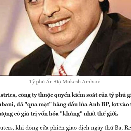
Tỷ phú Ấn Độ Mukesh Ambani.
stries, công ty thuộc quyền kiểm soát của tỷ phú 
ani, đã "qua mặt" hãng dầu lửa Anh BP, lọt vào
ượng có giá trị vốn hóa "khủng" nhất thế giới.
uters, khi đóng cửa phiên giao dịch ngày thứ Ba, Re