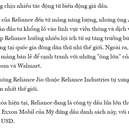
 chịu nhiều tác động từ biến động giá dầu.
 của Reliance đến từ mảng năng lượng, nhưng ông
n đầu tư khổng lồ vào lĩnh vực viễn thông và dịch
p Reliance hưởng nhiều lợi ích từ sự tăng trưởng b
ng tại quốc gia đông dân thứ nhì thế giới. Ngoài ra,
mảng bán lẻ để cạnh tranh với những "ông lớn" c
om và Walmart.
hông Reliance Jio thuộc Reliance Industries tự xưn
n nhất thế giới.
a hiện tại, Reliance đang là công ty dầu lửa lớn th
n Exxon Mobil của Mỹ đứng dầu danh sách này, với
ỷ USD.