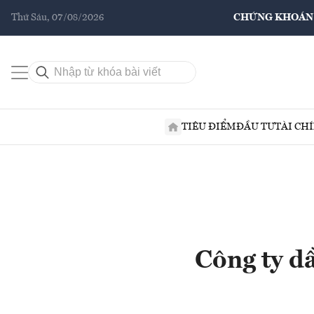
Thứ Sáu, 07/08/2026
CHỨNG KHOÁN
TIÊU ĐIỂM
ĐẦU TƯ
TÀI CH
Công ty dầ