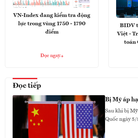
VN-Index đang kiểm tra động
lực trong vùng 1750 - 1790
BIDV t
điểm
Việt - T
toán 
Đọc ngay
Đọc tiếp
Bị Mỹ áp hạ
Sau khi bị Mỹ
Quốc ngày 5/