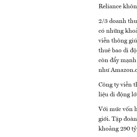
Reliance không
2/3 doanh thu
có những khoả
viễn thông giú
thuê bao di độ
còn đẩy mạnh 
như Amazon.c
Công ty viễn t
liệu di động lớ
Với mức vốn hó
giới. Tập đoà
khoảng 290 t