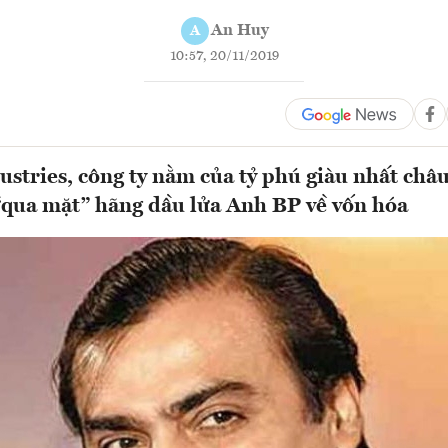
An Huy
A
10:57, 20/11/2019
ustries, công ty nằm của tỷ phú giàu nhất ch
qua mặt” hãng dầu lửa Anh BP về vốn hóa