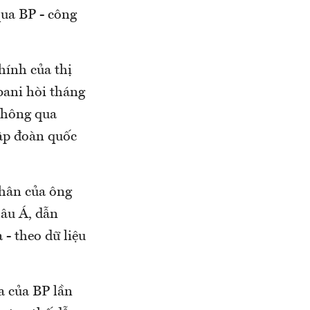
qua BP - công
hính của thị
ani hòi tháng
 thông qua
ập đoàn quốc
nhân của ông
hâu Á, dẫn
- theo dữ liệu
a của BP lần