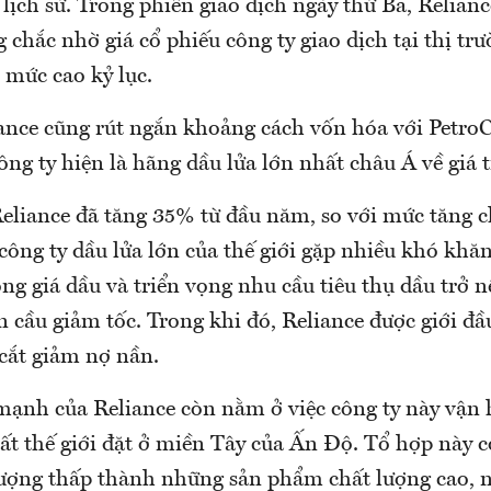
 lịch sử. Trong phiên giao dịch ngày thứ Ba, Relianc
 chắc nhờ giá cổ phiếu công ty giao dịch tại thị 
 mức cao kỷ lục.
iance cũng rút ngắn khoảng cách vốn hóa với Petro
ng ty hiện là hãng dầu lửa lớn nhất châu Á về giá t
Reliance đã tăng 35% từ đầu năm, so với mức tăng c
công ty dầu lửa lớn của thế giới gặp nhiều khó kh
ng giá dầu và triển vọng nhu cầu tiêu thụ dầu trở 
n cầu giảm tốc. Trong khi đó, Reliance được giới đầ
cắt giảm nợ nần.
 mạnh của Reliance còn nằm ở việc công ty này vận
ất thế giới đặt ở miền Tây của Ấn Độ. Tổ hợp này c
lượng thấp thành những sản phẩm chất lượng cao, 