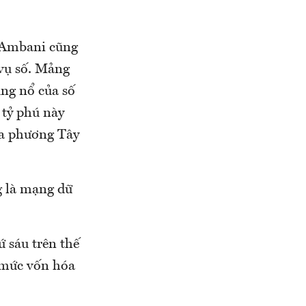
 Ambani cũng
 vụ số. Mảng
ùng nổ của số
 tỷ phú này
ủa phương Tây
g là mạng dữ
ứ sáu trên thế
 mức vốn hóa