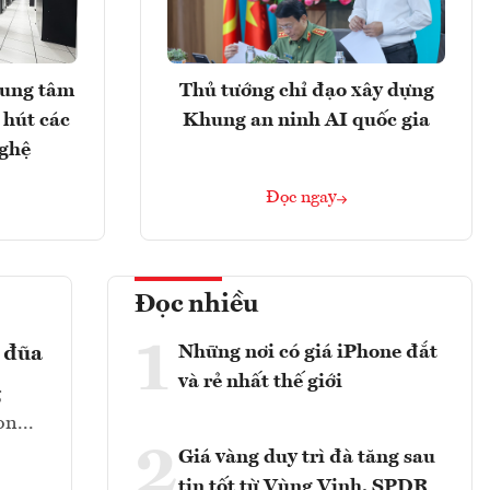
rung tâm
Thủ tướng chỉ đạo xây dựng
 hút các
Khung an ninh AI quốc gia
nghệ
Đọc ngay
Đọc nhiều
1
Những nơi có giá iPhone đắt
ả đũa
và rẻ nhất thế giới
g
n...
2
Giá vàng duy trì đà tăng sau
tin tốt từ Vùng Vịnh, SPDR