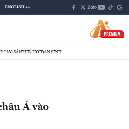
ENGLISH ++
 ĐỘNG SẢN
THẾ GIỚI
DÂN SINH
 châu Á vào