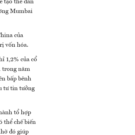
e tạo thế dẫn
trường Mumbai
China của
rị vốn hóa.
hỉ 1,2% của cổ
ăn trong năm
nên bấp bênh
u tư tin tưởng
 hành tổ hợp
ó thể chế biến
nhờ đó giúp