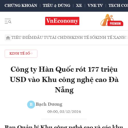
CHỨNG KHOÁN
TIÊU & DÙNG
XE
VNE TV
TECH CO
TIÊU ĐIỂM
ĐẦU TƯ
TÀI CHÍNH
KINH TẾ SỐ
KINH TẾ XANH
KINH TẾ SỐ
Công ty Hàn Quốc rót 177 triệu
USD vào Khu công nghệ cao Đà
Nẵng
Bạch Dương
B
09:00, 03/12/2024
Ban Quản lý Khu công nghệ cao và các khu