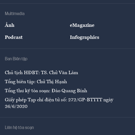
Khung pháp lý
Doanh nghiệp
Địa phương
Thị trường
Bảo hiểm
Multimedia
Sự kiện
Nhân lực
Ảnh
eMagazine
Đẹp +
An sinh
Podcast
Infographics
Giải trí
Y tế
Nhà
Ban Biên tập
Ẩm thực
Chủ tịch HĐBT: TS. Chử Văn Lâm
Tổng biên tập: Chử Thị Hạnh
Tổng thư ký tòa soạn: Đào Quang Bính
Giấy phép Tạp chí điện tử số: 272/GP-BTTTT ngày
26/6/2020
Liên hệ tòa soạn