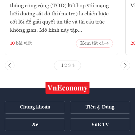
thông công cộng (TOD) kết hợp với mạng
V
lưới đường sắt đô thị (metro) là chiến lược
cốt lõi để giải quyết ùn tắc và tái cấu trúc
không gian. Mô hình này tập...
10
bài viết
Xem tất cả
2
1
2
3
4
Chứng khoán
Tiêu & Dùng
Xe
VnE TV