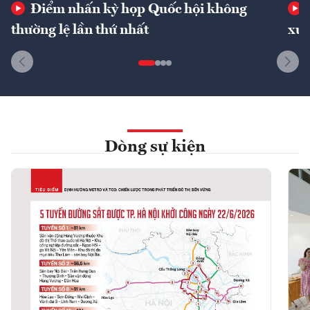
Điểm nhấn kỳ họp Quốc hội không
thường lệ lần thứ nhất
xuấ
Dòng sự kiện