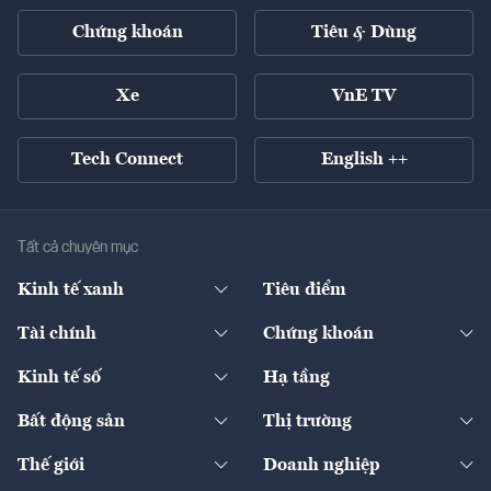
Chứng khoán
Tiêu & Dùng
Xe
VnE TV
Tech Connect
English ++
Tất cả chuyên mục
Kinh tế xanh
Tiêu điểm
Chuyển động xanh
Tài chính
Chứng khoán
Pháp lý
Ngân hàng
Doanh nghiệp niêm yết
Kinh tế số
Hạ tầng
Thương hiệu xanh
Thị trường vốn
Thị trường
Sản phẩm - Thị trường
Bất động sản
Thị trường
Diễn đàn
Thuế
Đầu tư
Tài sản số
Chính sách
Xuất nhập khẩu
Thế giới
Doanh nghiệp
Bảo hiểm
Quốc tế
Dịch vụ số
Thị trường
Khung pháp lý