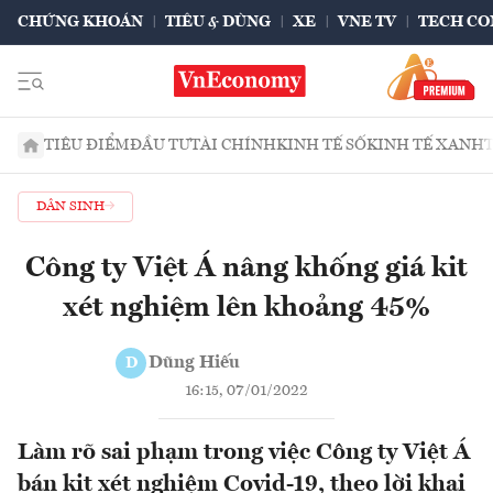
CHỨNG KHOÁN
TIÊU & DÙNG
XE
VNE TV
TECH CO
TIÊU ĐIỂM
ĐẦU TƯ
TÀI CHÍNH
KINH TẾ SỐ
KINH TẾ XANH
DÂN SINH
Công ty Việt Á nâng khống giá kit
xét nghiệm lên khoảng 45%
Dũng Hiếu
D
16:15, 07/01/2022
Làm rõ sai phạm trong việc Công ty Việt Á
bán kit xét nghiệm Covid-19, theo lời khai