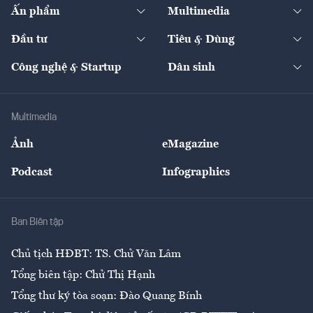
Kinh tế
Chuyển động
Ấn phẩm
Multimedia
Khung pháp lý
Start-up
Dự án
Công nghiệp
Chuyển động 24h
Đối thoại
The Guide
Video
Đầu tư
Tiêu & Dùng
Quản trị số
Cafe BĐS
Thị trường
Kinh doanh
Kết nối
Tạp chí kinh tế Việt Nam
eMagazine
Nhà đầu tư
Du lịch
Công nghệ & Startup
Dân sinh
Tư vấn
Nông sản
Doanh nhân
Tư vấn Tiêu & Dùng
Infographics
Hạ tầng
Sức khỏe
Khung pháp lý
Doanh nghiệp
Địa phương
Thị trường
Bảo hiểm
Multimedia
Sự kiện
Nhân lực
Ảnh
eMagazine
Đẹp +
An sinh
Podcast
Infographics
Giải trí
Y tế
Nhà
Ban Biên tập
Ẩm thực
Chủ tịch HĐBT: TS. Chử Văn Lâm
Tổng biên tập: Chử Thị Hạnh
Tổng thư ký tòa soạn: Đào Quang Bính