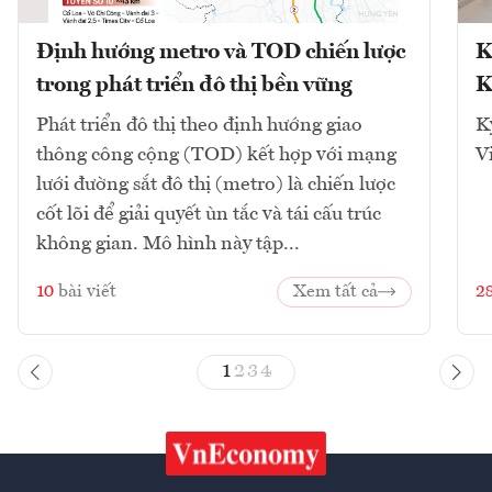
Định hướng metro và TOD chiến lược
K
trong phát triển đô thị bền vững
K
Phát triển đô thị theo định hướng giao
K
thông công cộng (TOD) kết hợp với mạng
V
lưới đường sắt đô thị (metro) là chiến lược
cốt lõi để giải quyết ùn tắc và tái cấu trúc
không gian. Mô hình này tập...
10
bài viết
Xem tất cả
2
1
2
3
4