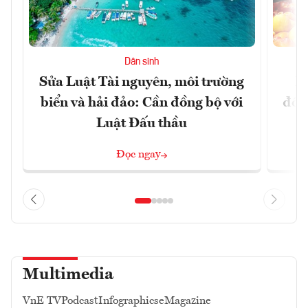
Dân sinh
Sửa Luật Tài nguyên, môi trường
L
biển và hải đảo: Cần đồng bộ với
đổi)
Luật Đấu thầu
Đọc ngay
Multimedia
VnE TV
Podcast
Infographics
eMagazine