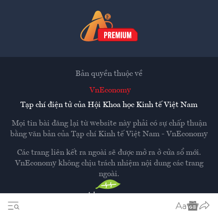
Bản quyền thuộc về
VnEconomy
Tạp chí điện tử của Hội Khoa học Kinh tế Việt Nam
Mọi tin bài đăng lại từ website này phải có sự chấp thuận
bằng văn bản của
Tạp chí Kinh tế Việt Nam - VnEconomy
Các trang liên kết ra ngoài sẽ được mở ra ở cửa sổ mới.
VnEconomy không chịu trách nhiệm nội dung các trang
ngoài.
Thiết kế và phát triển bởi
Hemera Media