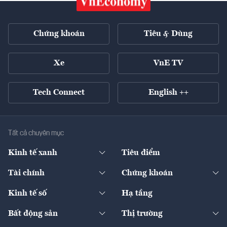
Chứng khoán
Tiêu & Dùng
Xe
VnE TV
Tech Connect
English ++
Tất cả chuyên mục
Kinh tế xanh
Tiêu điểm
Chuyển động xanh
Tài chính
Chứng khoán
Pháp lý
Ngân hàng
Doanh nghiệp niêm yết
Kinh tế số
Hạ tầng
Thương hiệu xanh
Thị trường vốn
Thị trường
Sản phẩm - Thị trường
Bất động sản
Thị trường
Diễn đàn
Thuế
Đầu tư
Tài sản số