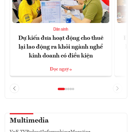
Dân sinh
Dự kiến đưa hoạt động cho thuê
Đề 
lại lao động ra khỏi ngành nghề
hà
kinh doanh có điều kiện
n
Đọc ngay
Multimedia