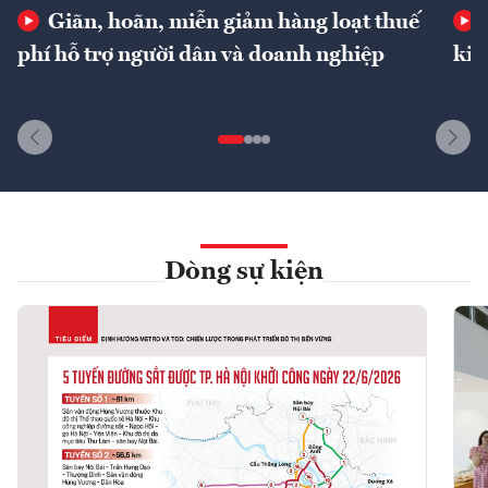
Giãn, hoãn, miễn giảm hàng loạt thuế
phí hỗ trợ người dân và doanh nghiệp
kin
Dòng sự kiện