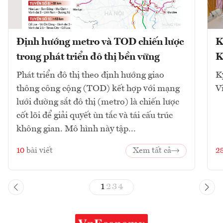
Định hướng metro và TOD chiến lược
K
trong phát triển đô thị bền vững
K
Phát triển đô thị theo định hướng giao
K
thông công cộng (TOD) kết hợp với mạng
V
lưới đường sắt đô thị (metro) là chiến lược
cốt lõi để giải quyết ùn tắc và tái cấu trúc
không gian. Mô hình này tập...
10
bài viết
Xem tất cả
2
1
2
3
4