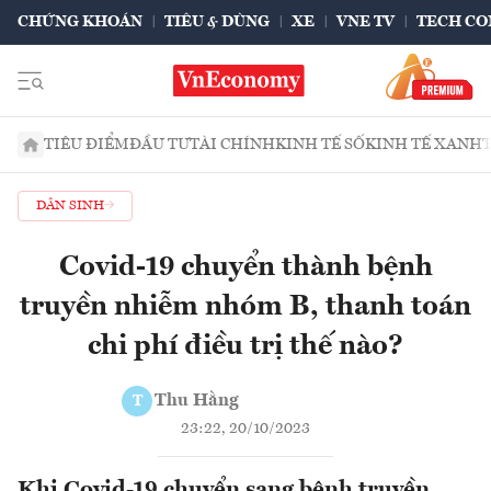
CHỨNG KHOÁN
TIÊU & DÙNG
XE
VNE TV
TECH CO
TIÊU ĐIỂM
ĐẦU TƯ
TÀI CHÍNH
KINH TẾ SỐ
KINH TẾ XANH
DÂN SINH
Covid-19 chuyển thành bệnh
truyền nhiễm nhóm B, thanh toán
chi phí điều trị thế nào?
Thu Hằng
T
23:22, 20/10/2023
Khi Covid-19 chuyển sang bệnh truyền