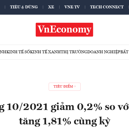
TIÊU & DÙNG
XE
VNE TV
TECH CONNECT
ÍNH
KINH TẾ SỐ
KINH TẾ XANH
THỊ TRƯỜNG
DOANH NGHIỆP
BẤT
TIÊU ĐIỂM
g 10/2021 giảm 0,2% so với
tăng 1,81% cùng kỳ