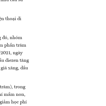
 nhu cầu sử
n thoại di
ng đó, nhóm
ểm phần trăm
/2021, ngày
ầu diezen tăng
giá xăng, dầu
trăm), trong
phí mầm non,
 giảm học phí