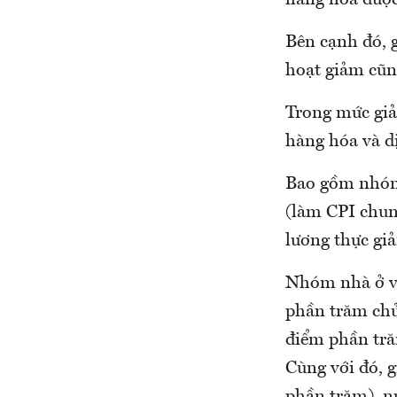
hàng hóa được
Bên cạnh đó, g
hoạt giảm cũng
Trong mức giả
hàng hóa và dị
Bao gồm nhóm 
(làm CPI chun
lương thực gi
Nhóm nhà ở và
phần trăm chủ
điểm phần tră
Cùng với đó, 