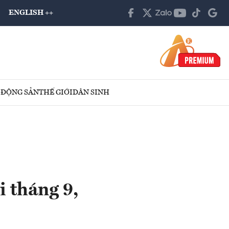
ENGLISH ++
 ĐỘNG SẢN
THẾ GIỚI
DÂN SINH
 tháng 9,