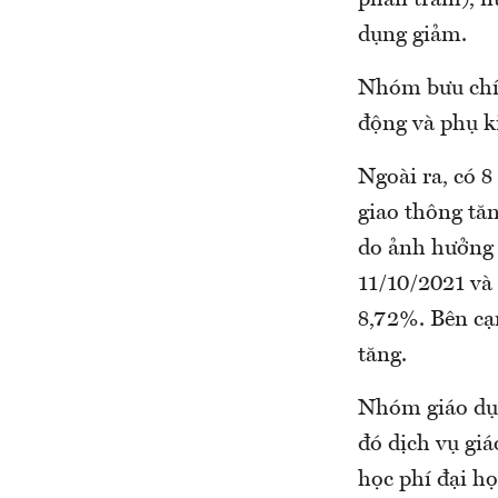
phần trăm), n
dụng giảm.
Nhóm bưu chín
động và phụ ki
Ngoài ra, có 
giao thông tă
do ảnh hưởng 
11/10/2021 và
8,72%. Bên cạ
tăng.
Nhóm giáo dục
đó dịch vụ gi
học phí đại h