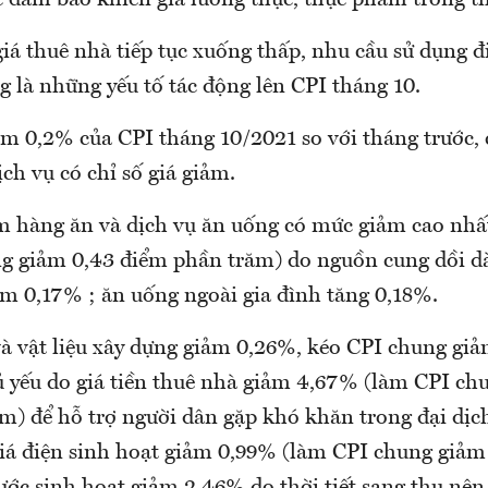
 đảm bảo khiến giá lương thực, thực phẩm trong t
iá thuê nhà tiếp tục xuống thấp, nhu cầu sử dụng đ
 là những yếu tố tác động lên CPI tháng 10.
m 0,2% của CPI tháng 10/2021 so với tháng trước,
ch vụ có chỉ số giá giảm.
hàng ăn và dịch vụ ăn uống có mức giảm cao nhấ
g giảm 0,43 điểm phần trăm) do nguồn cung dồi dà
ảm 0,17% ; ăn uống ngoài gia đình tăng 0,18%.
 vật liệu xây dựng giảm 0,26%, kéo CPI chung giả
 yếu do giá tiền thuê nhà giảm 4,67% (làm CPI ch
m) để hỗ trợ người dân gặp khó khăn trong đại dịch
giá điện sinh hoạt giảm 0,99% (làm CPI chung giảm