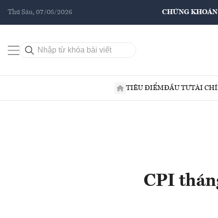
Thứ Sáu, 07/08/2026
CHỨNG KHOÁN
TIÊU ĐIỂM
ĐẦU TƯ
TÀI CH
CPI thán