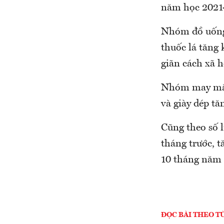
năm học 2021
Nhóm đồ uống v
thuốc lá tăng 
giãn cách xã h
Nhóm may mặc,
và giày dép tă
Cũng theo số 
tháng trước, 
10 tháng năm 
ĐỌC BÀI THEO T