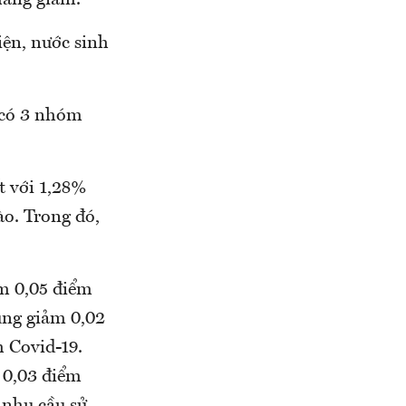
háng giảm.
iện, nước sinh
 có 3 nhóm
t với 1,28%
o. Trong đó,
m 0,05 điểm
ung giảm 0,02
 Covid-19.
 0,03 điểm