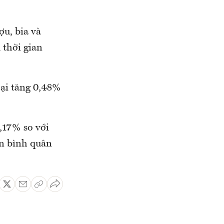
ợu, bia và
 thời gian
ại tăng 0,48%
,17% so với
ản bình quân