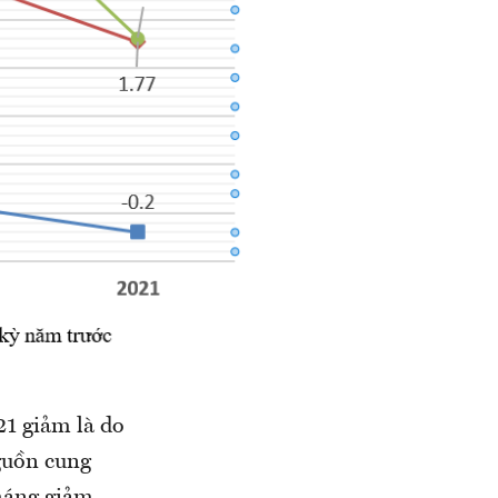
21 giảm là do
guồn cung