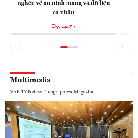
nghẽn về an ninh mạng và dữ liệu
c
cá nhân
Đọc ngay
Multimedia
VnE TV
Podcast
Infographics
eMagazine