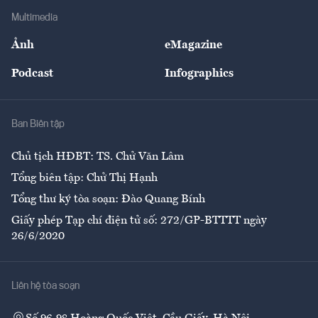
Địa phương
Thị trường
Bảo hiểm
Multimedia
Sự kiện
Nhân lực
Ảnh
eMagazine
Đẹp +
An sinh
Podcast
Infographics
Giải trí
Y tế
Nhà
Ban Biên tập
Ẩm thực
Chủ tịch HĐBT: TS. Chử Văn Lâm
Tổng biên tập: Chử Thị Hạnh
Tổng thư ký tòa soạn: Đào Quang Bính
Giấy phép Tạp chí điện tử số: 272/GP-BTTTT ngày
26/6/2020
Liên hệ tòa soạn