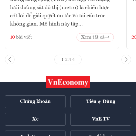
lưới đường sắt đô thị (metro) là chiến lược
cốt lõi để giải quyết ùn tắc và tái cấu trúc
không gian. Mô hình này tập...
10
bài viết
Xem tất cả
2
1
2
3
4
Chứng khoán
Tiêu & Dùng
Xe
VnE TV