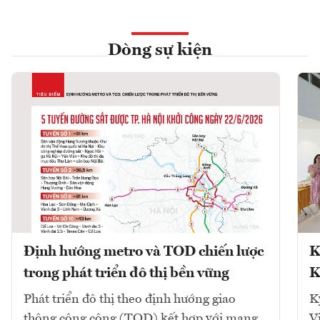
Dòng sự kiện
Định hướng metro và TOD chiến lược
K
trong phát triển đô thị bền vững
K
Phát triển đô thị theo định hướng giao
K
thông công cộng (TOD) kết hợp với mạng
V