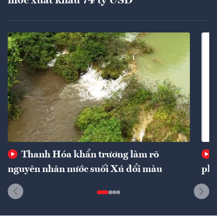
mốc xuất khẩu 74 tỷ USD
Thanh Hóa khẩn trương làm rõ
nguyên nhân nước suối Xú đổi màu
phí