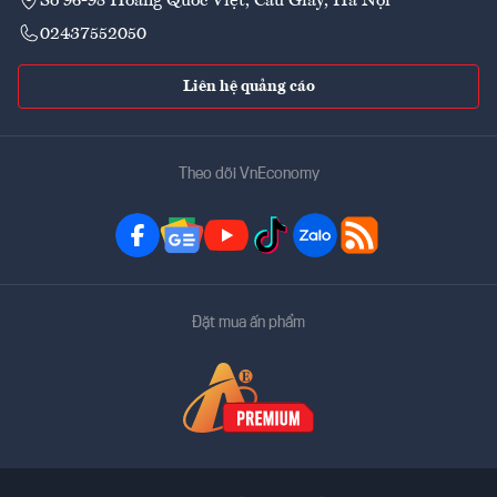
Số 96-98 Hoàng Quốc Việt, Cầu Giấy, Hà Nội
02437552050
Liên hệ quảng cáo
Theo dõi VnEconomy
Đặt mua ấn phẩm