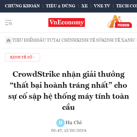
CHỨNG KHOÁN
TIÊU & DÙNG
XE
VNE TV
TECH CO
TIÊU ĐIỂM
ĐẦU TƯ
TÀI CHÍNH
KINH TẾ SỐ
KINH TẾ XANH
KINH TẾ SỐ
CrowdStrike nhận giải thưởng
“thất bại hoành tráng nhất” cho
sự cố sập hệ thống máy tính toàn
cầu
Hạ Chi
H
08:47, 13/08/2024