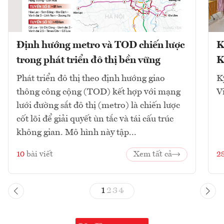
Định hướng metro và TOD chiến lược
K
trong phát triển đô thị bền vững
K
Phát triển đô thị theo định hướng giao
K
thông công cộng (TOD) kết hợp với mạng
V
lưới đường sắt đô thị (metro) là chiến lược
cốt lõi để giải quyết ùn tắc và tái cấu trúc
không gian. Mô hình này tập...
10
bài viết
Xem tất cả
2
1
2
3
4