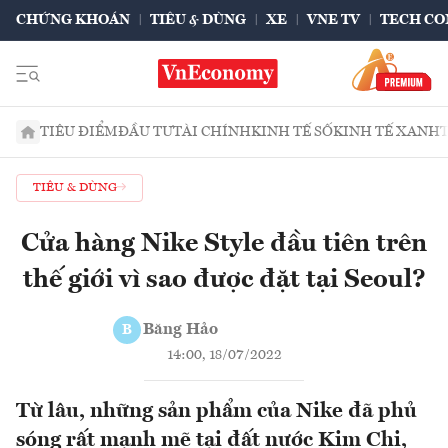
CHỨNG KHOÁN
TIÊU & DÙNG
XE
VNE TV
TECH CO
TIÊU ĐIỂM
ĐẦU TƯ
TÀI CHÍNH
KINH TẾ SỐ
KINH TẾ XANH
TIÊU & DÙNG
Cửa hàng Nike Style đầu tiên trên
thế giới vì sao được đặt tại Seoul?
Băng Hảo
B
14:00, 18/07/2022
Từ lâu, những sản phẩm của Nike đã phủ
sóng rất mạnh mẽ tại đất nước Kim Chi,