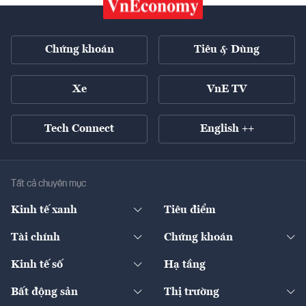
Chứng khoán
Tiêu & Dùng
Xe
VnE TV
Tech Connect
English ++
Tất cả chuyên mục
Kinh tế xanh
Tiêu điểm
Chuyển động xanh
Tài chính
Chứng khoán
Pháp lý
Ngân hàng
Doanh nghiệp niêm yết
Kinh tế số
Hạ tầng
Thương hiệu xanh
Thị trường vốn
Thị trường
Sản phẩm - Thị trường
Bất động sản
Thị trường
Diễn đàn
Thuế
Đầu tư