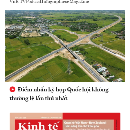
VnE TV
Podcast
Infographics
eMagazine
Điểm nhấn kỳ họp Quốc hội không
thường lệ lần thứ nhất