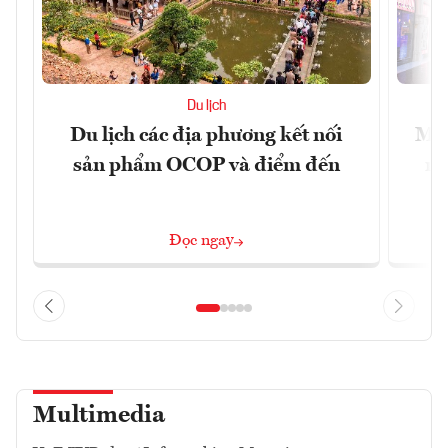
Du lịch
Du lịch các địa phương kết nối
Mac
sản phẩm OCOP và điểm đến
mu
Đọc ngay
Multimedia