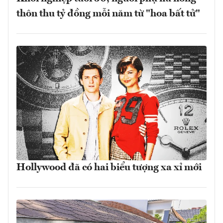
thôn thu tỷ đồng mỗi năm từ "hoa bất tử"
Hollywood đã có hai biểu tượng xa xỉ mới