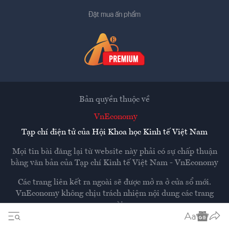
Đặt mua ấn phẩm
Bản quyền thuộc về
VnEconomy
Tạp chí điện tử của Hội Khoa học Kinh tế Việt Nam
Mọi tin bài đăng lại từ website này phải có sự chấp thuận
bằng văn bản của
Tạp chí Kinh tế Việt Nam - VnEconomy
Các trang liên kết ra ngoài sẽ được mở ra ở cửa sổ mới.
VnEconomy không chịu trách nhiệm nội dung các trang
ngoài.