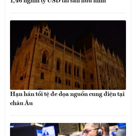
1,46 nghìn tỷ USD tài sản hữu hình
Hạn hán tồi tệ đe dọa nguồn cung điện tại
châu Âu