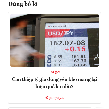
Đừng bỏ lỡ
Thế giới
Can thiệp tỷ giá đồng yên khó mang lại
hiệu quả lâu dài?
Đọc ngay