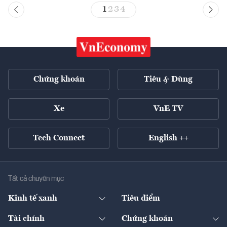
1
2
3
4
Chứng khoán
Tiêu & Dùng
Xe
VnE TV
Tech Connect
English ++
Tất cả chuyên mục
Kinh tế xanh
Tiêu điểm
Chuyển động xanh
Tài chính
Chứng khoán