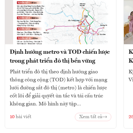
Định hướng metro và TOD chiến lược
K
trong phát triển đô thị bền vững
K
Phát triển đô thị theo định hướng giao
K
thông công cộng (TOD) kết hợp với mạng
V
lưới đường sắt đô thị (metro) là chiến lược
cốt lõi để giải quyết ùn tắc và tái cấu trúc
không gian. Mô hình này tập...
10
bài viết
Xem tất cả
2