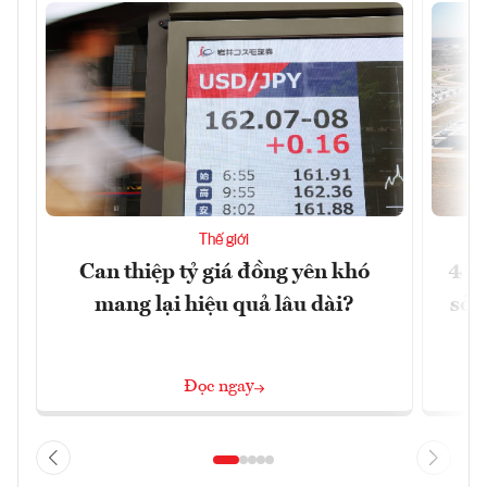
Thế giới
Can thiệp tỷ giá đồng yên khó
4 t
mang lại hiệu quả lâu dài?
sở 
Đọc ngay