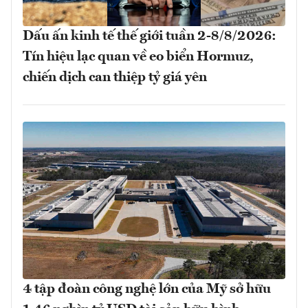
Dấu ấn kinh tế thế giới tuần 2-8/8/2026:
Tín hiệu lạc quan về eo biển Hormuz,
chiến dịch can thiệp tỷ giá yên
4 tập đoàn công nghệ lớn của Mỹ sở hữu