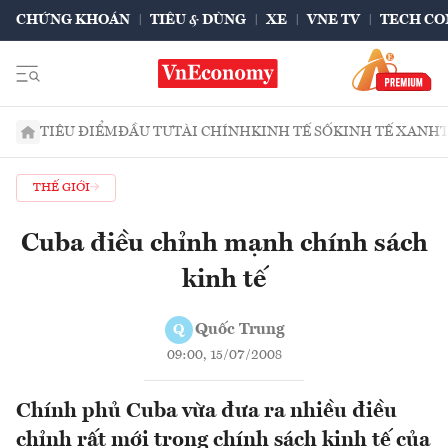
CHỨNG KHOÁN
TIÊU & DÙNG
XE
VNE TV
TECH CO
TIÊU ĐIỂM
ĐẦU TƯ
TÀI CHÍNH
KINH TẾ SỐ
KINH TẾ XANH
THẾ GIỚI
Cuba điều chỉnh mạnh chính sách
kinh tế
Quốc Trung
Q
09:00, 15/07/2008
Chính phủ Cuba vừa đưa ra nhiều điều
chỉnh rất mới trong chính sách kinh tế của