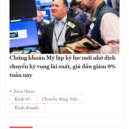
Chứng khoán Mỹ lập kỷ lục mới nhờ dịch
chuyển kỳ vọng lãi suất, giá dầu giảm 8%
tuần này
Xem thêm
Kinh tế
Chuyển động 24h
Kinh doanh