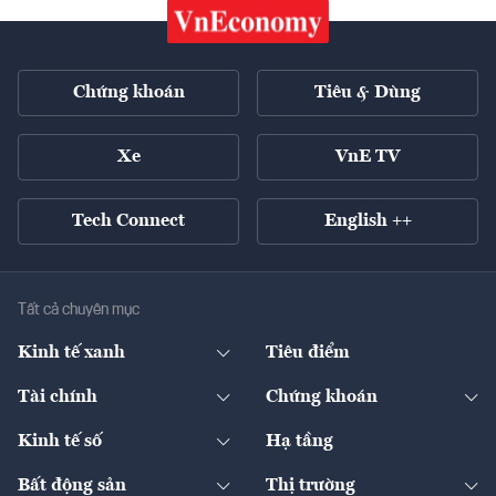
Chứng khoán
Tiêu & Dùng
Xe
VnE TV
Tech Connect
English ++
Tất cả chuyên mục
Kinh tế xanh
Tiêu điểm
Chuyển động xanh
Tài chính
Chứng khoán
Pháp lý
Ngân hàng
Doanh nghiệp niêm yết
Kinh tế số
Hạ tầng
Thương hiệu xanh
Thị trường vốn
Thị trường
Sản phẩm - Thị trường
Bất động sản
Thị trường