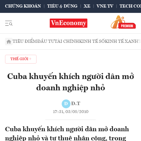
CHỨNG KHOÁN
TIÊU & DÙNG
XE
VNE TV
TECH CO
TIÊU ĐIỂM
ĐẦU TƯ
TÀI CHÍNH
KINH TẾ SỐ
KINH TẾ XANH
THẾ GIỚI
Cuba khuyến khích người dân mở
doanh nghiệp nhỏ
Đ.T
Đ
17:31, 03/08/2010
Cuba khuyến khích người dân mở doanh
nghiệp nhỏ và tự thuê nhân công, trong