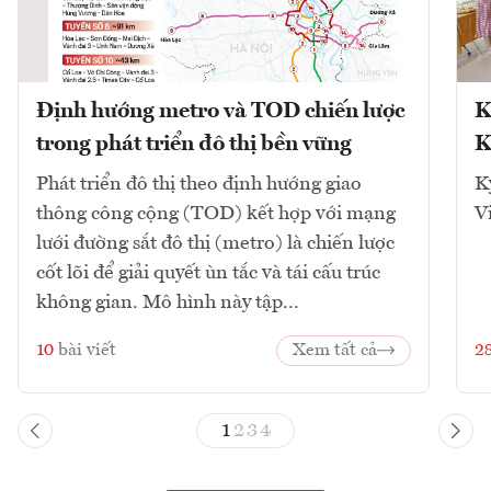
Định hướng metro và TOD chiến lược
K
trong phát triển đô thị bền vững
K
Phát triển đô thị theo định hướng giao
K
thông công cộng (TOD) kết hợp với mạng
V
lưới đường sắt đô thị (metro) là chiến lược
cốt lõi để giải quyết ùn tắc và tái cấu trúc
không gian. Mô hình này tập...
10
bài viết
Xem tất cả
2
1
2
3
4