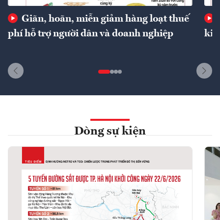
Giãn, hoãn, miễn giảm hàng loạt thuế
phí hỗ trợ người dân và doanh nghiệp
kin
Dòng sự kiện