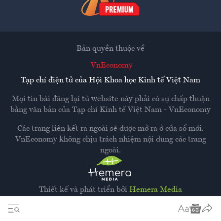
Bản quyền thuộc về
VnEconomy
Tạp chí điện tử của Hội Khoa học Kinh tế Việt Nam
Mọi tin bài đăng lại từ website này phải có sự chấp thuận
bằng văn bản của
Tạp chí Kinh tế Việt Nam - VnEconomy
Các trang liên kết ra ngoài sẽ được mở ra ở cửa sổ mới.
VnEconomy không chịu trách nhiệm nội dung các trang
ngoài.
Thiết kế và phát triển bởi
Hemera Media
Dựa trên nền tảng
Hemera AI CMS