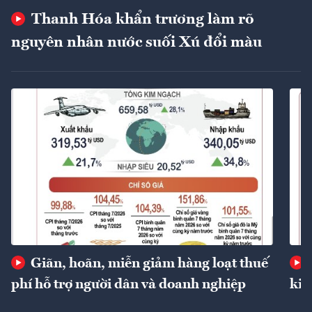
Thanh Hóa khẩn trương làm rõ
nguyên nhân nước suối Xú đổi màu
Giãn, hoãn, miễn giảm hàng loạt thuế
phí hỗ trợ người dân và doanh nghiệp
kin