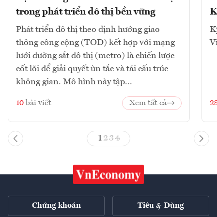
trong phát triển đô thị bền vững
K
Phát triển đô thị theo định hướng giao
K
thông công cộng (TOD) kết hợp với mạng
V
lưới đường sắt đô thị (metro) là chiến lược
cốt lõi để giải quyết ùn tắc và tái cấu trúc
không gian. Mô hình này tập...
10
bài viết
Xem tất cả
2
1
2
3
4
Chứng khoán
Tiêu & Dùng