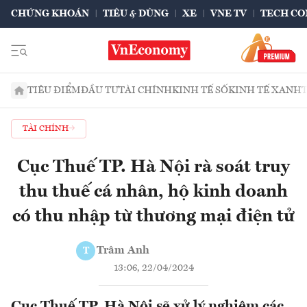
CHỨNG KHOÁN
TIÊU & DÙNG
XE
VNE TV
TECH CO
TIÊU ĐIỂM
ĐẦU TƯ
TÀI CHÍNH
KINH TẾ SỐ
KINH TẾ XANH
TÀI CHÍNH
Cục Thuế TP. Hà Nội rà soát truy
thu thuế cá nhân, hộ kinh doanh
có thu nhập từ thương mại điện tử
Trâm Anh
T
13:06, 22/04/2024
Cục Thuế TP. Hà Nội sẽ xử lý nghiêm các