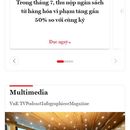
Trong tháng 7, thu nộp ngân sách
G
từ hàng hóa vi phạm tăng gần
thá
50% so với cùng kỳ
Đọc ngay
Multimedia
VnE TV
Podcast
Infographics
eMagazine