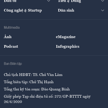
Đầu tư
Tiêu & Dùng
Quản trị số
Cafe BĐS
Thị trường
Kinh doanh
Kết nối
Tạp chí kinh tế Việt Nam
eMagazine
Nhà đầu tư
Du lịch
Công nghệ & Startup
Dân sinh
Tư vấn
Nông sản
Doanh nhân
Tư vấn Tiêu & Dùng
Infographics
Hạ tầng
Sức khỏe
Khung pháp lý
Doanh nghiệp
Địa phương
Thị trường
Bảo hiểm
Multimedia
Sự kiện
Nhân lực
Ảnh
eMagazine
Đẹp +
An sinh
Podcast
Infographics
Giải trí
Y tế
Nhà
Ban Biên tập
Ẩm thực
Chủ tịch HĐBT: TS. Chử Văn Lâm
Tổng biên tập: Chử Thị Hạnh
Tổng thư ký tòa soạn: Đào Quang Bính
Giấy phép Tạp chí điện tử số: 272/GP-BTTTT ngày
26/6/2020