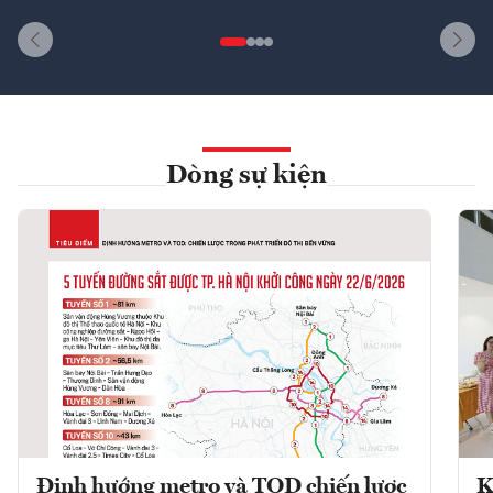
Dòng sự kiện
Định hướng metro và TOD chiến lược
K